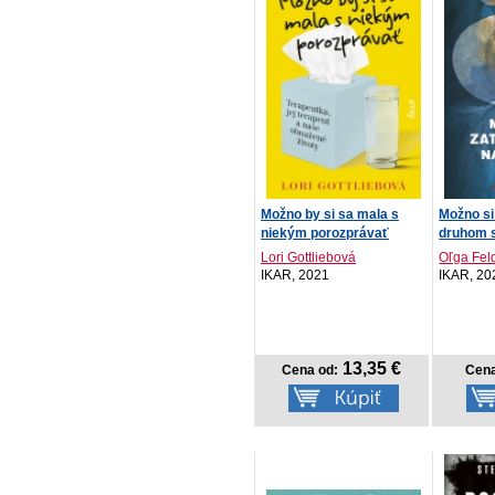
Možno by si sa mala s
Možno si
niekým porozprávať
druhom 
Lori Gottliebová
Oľga Fel
IKAR, 2021
IKAR, 20
13,35 €
Cena od:
Cena