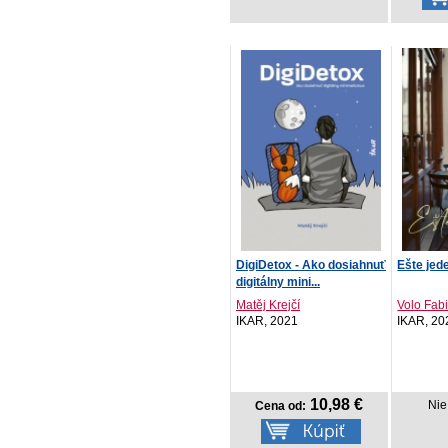
DigiDetox - Ako dosiahnuť
Ešte jed
digitálny mini...
Matěj Krejčí
Volo Fab
IKAR, 2021
IKAR, 20
10,98 €
Nie
Cena od: