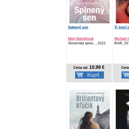
Splnený sen
Tí, ktorí 
Mary Baloghová
Michael H
Slovenský spiso..., 2022
IKAR, 20
10,98 €
Cena od:
Cena