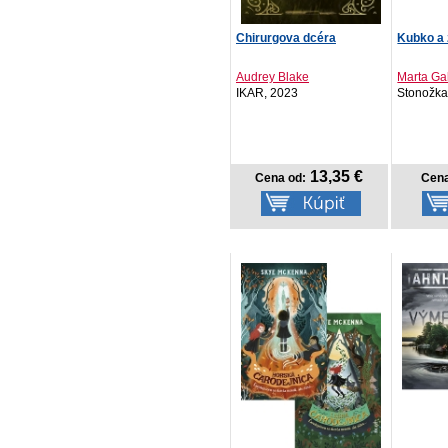
Chirurgova dcéra
Kubko a 
Audrey Blake
Marta Gal
IKAR, 2023
Stonožka
13,35 €
Cena od:
Cena