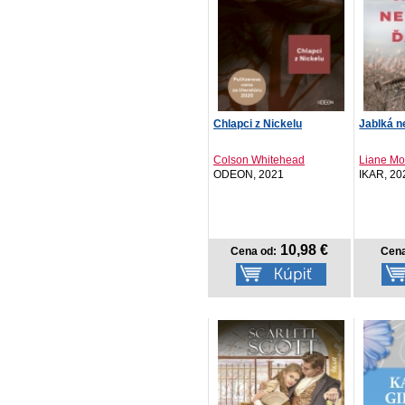
Chlapci z Nickelu
Jablká n
Colson Whitehead
Liane Mo
ODEON, 2021
IKAR, 20
10,98 €
Cena od:
Cena