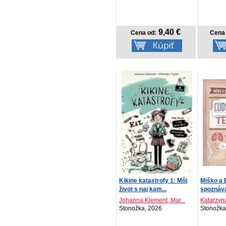
9,40 €
Cena od:
Cena 
Kikine katastrofy 1: Môj
Miško a
život s naj kam...
spoznáva
Johanna Klement, Mar...
Katarzyn
Stonožka, 2026
Stonožka