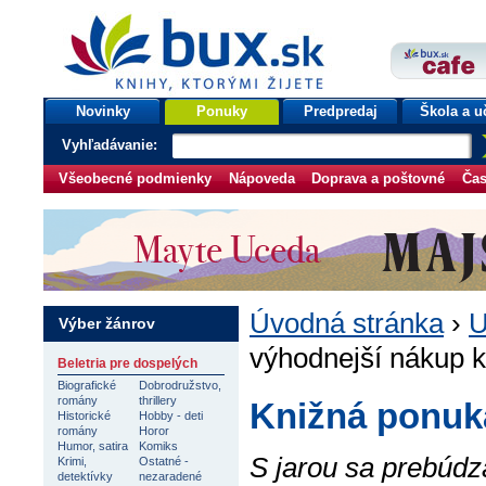
bux.sk
knihy, ktorými žijete
Úvodná stránka
Novinky
Ponuky
Predpredaj
Škola a u
Vyhľadávanie:
Všeobecné podmienky
Nápoveda
Doprava a poštovné
Čas
Úvodná stránka
›
U
Výber žánrov
výhodnejší nákup k
Beletria pre dospelých
Biografické
Dobrodružstvo,
romány
thrillery
Knižná ponuk
Historické
Hobby - deti
romány
Horor
Humor, satira
Komiks
S jarou sa prebúdz
Krimi,
Ostatné -
detektívky
nezaradené