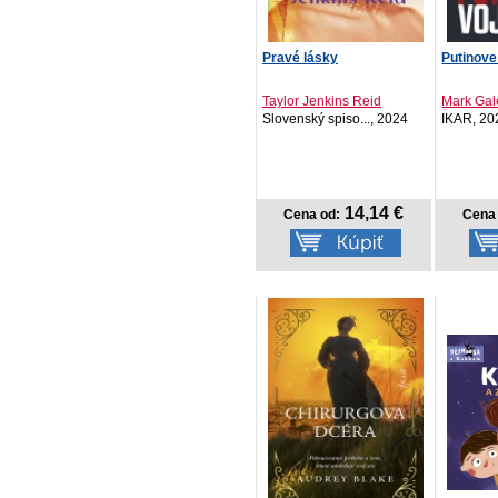
Pravé lásky
Putinove
Taylor Jenkins Reid
Mark Gale
Slovenský spiso..., 2024
IKAR, 20
14,14 €
Cena od:
Cena 