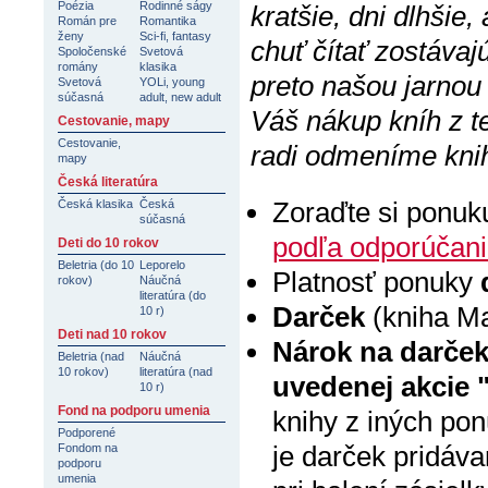
Poézia
Rodinné ságy
kratšie, dni dlhšie
Román pre
Romantika
ženy
Sci-fi, fantasy
chuť čítať zostávaj
Spoločenské
Svetová
romány
klasika
preto našou jarnou
Svetová
YOLi, young
súčasná
adult, new adult
Váš nákup kníh z 
Cestovanie, mapy
Cestovanie,
radi odmeníme kni
mapy
Česká literatúra
Zoraďte si ponuk
Česká klasika
Česká
súčasná
podľa odporúčan
Deti do 10 rokov
Beletria (do 10
Leporelo
Platnosť ponuky
rokov)
Náučná
literatúra (do
Darček
(kniha Ma
10 r)
Deti nad 10 rokov
Nárok na darče
Beletria (nad
Náučná
10 rokov)
literatúra (nad
uvedenej akcie 
10 r)
Fond na podporu umenia
knihy z iných po
Podporené
je darček pridáva
Fondom na
podporu
umenia