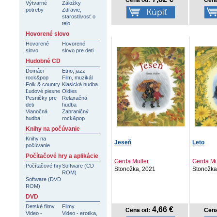
Cena od:
Cena
Výtvarné
Záložky
potreby
Zdravie,
starostlivosť o
telo
Hovorené slovo
Hovorené
Hovorené
slovo
slovo pre deti
Hudobné CD
Domáci
Etno, jazz
rock&pop
Film, muzikál
Folk & country
Klasická hudba
Ľudové piesne
Oldies
Pesničky pre
Relaxačná
deti
hudba
Vianočná
Zahraničný
hudba
rock&pop
Knihy na počúvanie
Knihy na
Jeseň
Leto
počúvanie
Počítačové hry a aplikácie
Gerda Muller
Gerda Mu
Počítačové hry
Software (CD
Stonožka, 2021
Stonožka
ROM)
Software (DVD
ROM)
DVD
Detské filmy
Filmy
4,66 €
Cena od:
Cena
Video -
Video - erotika,