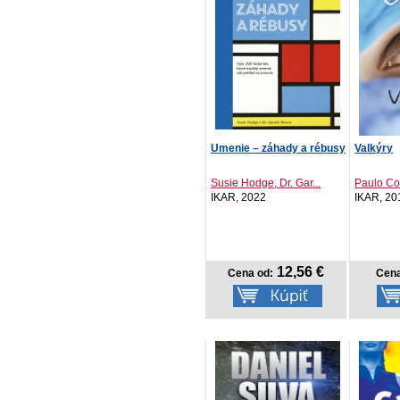
Umenie – záhady a rébusy
Valkýry
Susie Hodge, Dr. Gar...
Paulo Co
IKAR, 2022
IKAR, 20
12,56 €
Cena od:
Cena