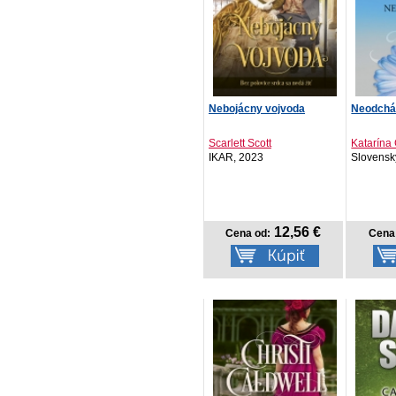
Nebojácny vojvoda
Neodchá
Scarlett Scott
Katarína 
IKAR, 2023
Slovenský
12,56 €
Cena od:
Cena