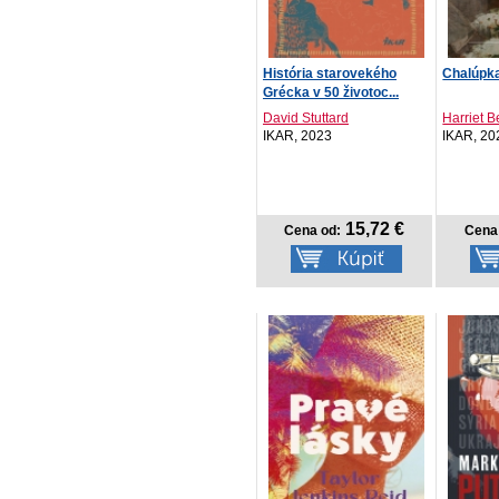
História starovekého
Chalúpk
Grécka v 50 životoc...
David Stuttard
Harriet B
IKAR, 2023
IKAR, 20
15,72 €
Cena od:
Cena