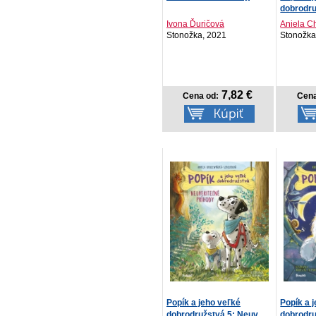
dobrodruž
Ivona Ďuričová
Aniela C
Stonožka, 2021
Stonožka
7,82 €
Cena od:
Cena
Popík a jeho veľké
Popík a 
dobrodružstvá 5: Neuv...
dobrodru