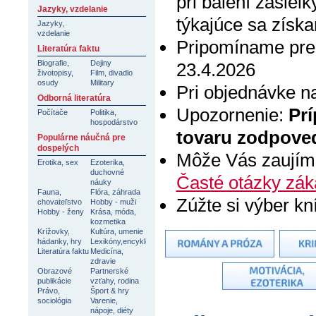
pri balení zásiel
Jazyky, vzdelanie
týkajúce sa získa
Jazyky,
vzdelanie
Pripomíname pre
Literatúra faktu
Biografie,
Dejiny
23.4.2026
životopisy,
Film, divadlo
osudy
Military
Pri objednávke 
Odborná literatúra
Upozornenie:
Pr
Počítače
Politika,
hospodárstvo
tovaru zodpoved
Populárne náučná pre
dospelých
Môže Vás zaujím
Erotika, sex
Ezoterika,
duchovné
Časté otázky zák
náuky
Fauna,
Flóra, záhrada
Zúžte si výber kn
chovateľstvo
Hobby - muži
Hobby - ženy
Krása, móda,
kozmetika
Krížovky,
Kultúra, umenie
hádanky, hry
Lexikóny,encyklopédie
Literatúra faktu
Medicína,
zdravie
Obrazové
Partnerské
publikácie
vzťahy, rodina
Právo,
Šport & hry
sociológia
Varenie,
nápoje, diéty