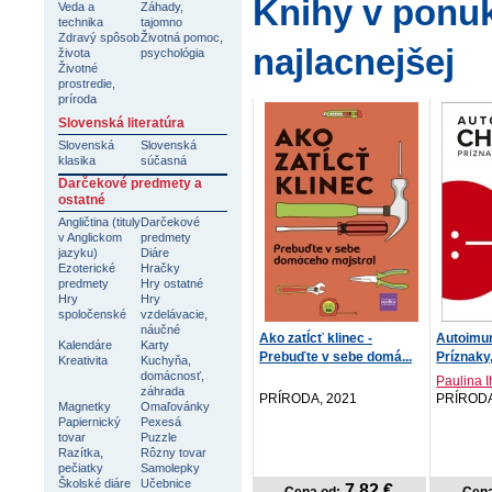
Knihy v ponuk
Veda a
Záhady,
technika
tajomno
Zdravý spôsob
Životná pomoc,
najlacnejšej
života
psychológia
Životné
prostredie,
príroda
Slovenská literatúra
Slovenská
Slovenská
klasika
súčasná
Darčekové predmety a
ostatné
Angličtina (tituly
Darčekové
v Anglickom
predmety
jazyku)
Diáre
Ezoterické
Hračky
predmety
Hry ostatné
Hry
Hry
spoločenské
vzdelávacie,
náučné
Ako zatĺcť klinec -
Autoimun
Kalendáre
Karty
Prebuďte v sebe domá...
Príznaky, 
Kreativita
Kuchyňa,
domácnosť,
Paulina I
záhrada
PRÍRODA, 2021
PRÍRODA
Magnetky
Omaľovánky
Papiernický
Pexesá
tovar
Puzzle
Razítka,
Rôzny tovar
pečiatky
Samolepky
Školské diáre
Učebnice
7,82 €