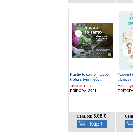
Rastie to samo – alebo
Tajomstv
treba s tým niečo...
„lenivej
Thomas Hess
Anna By
PRÍRODA, 2021
PRÍRODA
3,08 €
Cena od:
Cena