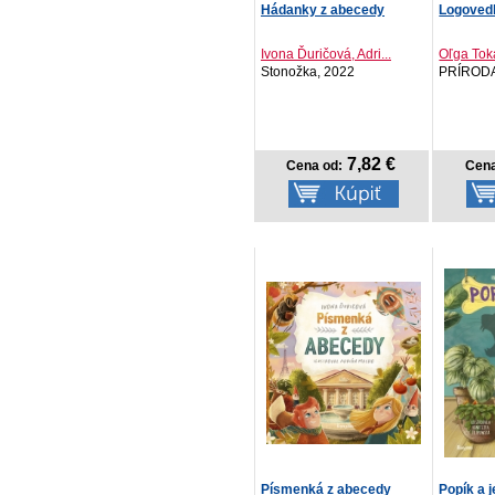
Hádanky z abecedy
Logoved
Ivona Ďuričová, Adri...
Oľga Toká
Stonožka, 2022
PRÍRODA
7,82 €
Cena od:
Cena
Písmenká z abecedy
Popík a 