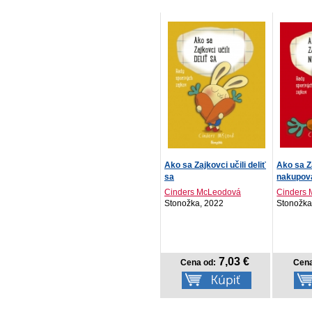
Ako sa Zajkovci učili deliť
Ako sa Za
sa
nakupov
Cinders McLeodová
Cinders
Stonožka, 2022
Stonožka
7,03 €
Cena od:
Cena