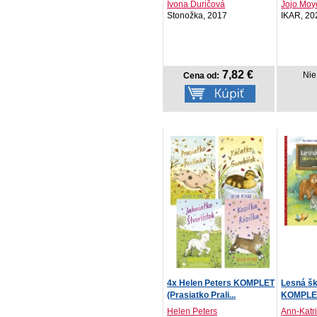
potom+..
Ivona Ďuričová
Jojo Moy
Stonožka, 2017
IKAR, 20
7,82 €
Nie
Cena od:
4x Helen Peters KOMPLET
Lesná šk
(Prasiatko Prali...
KOMPLE
Helen Peters
Ann-Katri