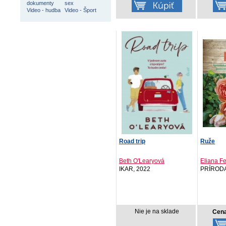
dokumenty
sex
Video - hudba
Video - Šport
Road trip
Ruže
Beth O'Learyová
Eliana Fe
IKAR, 2022
PRÍRODA
Nie je na sklade
Cena