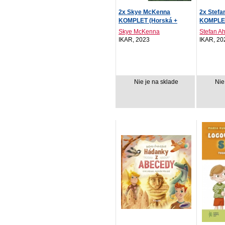
2x Skye McKenna
2x Stef
KOMPLET (Horská +
KOMPLE
Lesná ...
i...
Skye McKenna
Stefan 
IKAR, 2023
IKAR, 20
Nie je na sklade
Nie