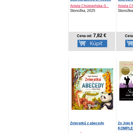
Aniela Cholewińska-S...
Aniela C
Stonožka, 2025
Stonožka
7,82 €
Cena od:
Cena
Zvieratká z abecedy
2x Jojo
KOMPLET