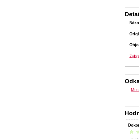
Detai
Názo
Orig
Obje
Zobra
Odk
Musí
Hodn
Doko
vrelo 