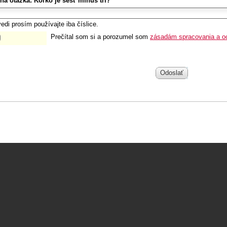
ná otázka:
Koľko je šesť mínus tri?
edi prosím používajte iba číslice.
Prečítal som si a porozumel som
zásadám spracovania a o
Odoslať