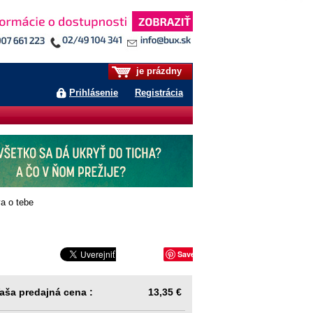
je prázdny
Prihlásenie
Registrácia
a o tebe
Save
aša predajná cena :
13,35 €