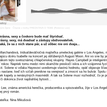
rými žijete
·
Čítanie z knihy PREDSTAVA O TEBE (Robinne Lee)
krásna, sexy a čoskoro bude mať štyridsať.
rásny, sexy, má dvadsať a zástupy obdivovateliek.
aká, že sa z nich stane pár, a už vôbec nie oni dvaja...
Marchandová, tridsaťdeväťročná majiteľka umeleckej galérie v Los Angeles, 
ajúcu dcéru Isabelle na koncert jej obľúbených August Moon. Ani vo sne by j
ákom tejto svetoznámej chlapčenskej skupiny. Hayes Campbell je inteligent
 rokov. Napriek tomu medzi nimi okamžite preskočí iskra a ich vzájomná fyzic
cit. Solene si vďaka Hayesovi uvedomuje vlastnú hodnotu, opäť objavuje šťast
 nastane, keď ich vzťah prenikne na verejnosť a zmocní sa ho bulvár. Spolu 
iek kapely a nenásytných masmédií. A tak sa Solene musí rozhodnúť, čo je pre
 či dokonca život najdrahšej bytosti...
 Lee, známa americká herečka, producentka a spisovateľka, žije v Los Ang
jej prvý román.
ateľka: Nina Mikušová