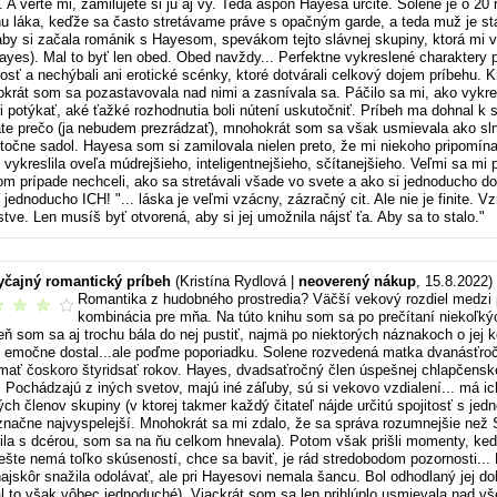
. A verte mi, zamilujete si ju aj vy. Teda aspoň Hayesa určite. Soléne je o 2
hu láka, keďže sa často stretávame práve s opačným garde, a teda muž je star
aby si začala románik s Hayesom, spevákom tejto slávnej skupiny, ktorá mi 
ayes). Mal to byť len obed. Obed navždy... Perfektne vykreslené charaktery p
osť a nechýbali ani erotické scénky, ktoré dotvárali celkový dojem príbehu. 
krát som sa pozastavovala nad nimi a zasnívala sa. Páčilo sa mi, ako vykre
i potýkať, aké ťažké rozhodnutia boli nútení uskutočniť. Príbeh ma dohnal k 
ate prečo (ja nebudem prezrádzať), mnohokrát som sa však usmievala ako sl
točne sadol. Hayesa som si zamilovala nielen preto, že mi niekoho pripomínal
 vykreslila oveľa múdrejšieho, inteligentnejšieho, sčítanejšieho. Veľmi sa mi p
m prípade nechceli, ako sa stretávali všade vo svete a ako si jednoducho dok
, jednoducho ICH! "... láska je veľmi vzácny, zázračný cit. Ale nie je finite
ve. Len musíš byť otvorená, aby si jej umožnila nájsť ťa. Aby sa to stalo."
čajný romantický príbeh
(Kristína Rydlová |
neoverený nákup
, 15.8.2022)
Romantika z hudobného prostredia? Väčší vekový rozdiel medzi 
é čítanie
kombinácia pre mňa. Na túto knihu som sa po prečítaní niekoľkýc
eň som sa aj trochu bála do nej pustiť, najmä po niektorých náznakoch o jej 
 emočne dostal...ale poďme poporiadku. Solene rozvedená matka dvanásťročne
mať čoskoro štyridsať rokov. Hayes, dvadsaťročný člen úspešnej chlapčenske
. Pochádzajú z iných svetov, majú iné záľuby, sú si vekovo vzdialení... má i
ých členov skupiny (v ktorej takmer každý čitateľ nájde určitú spojitosť s je
značne najvyspelejší. Mnohokrát sa mi zdalo, že sa správa rozumnejšie než S
šila s dcérou, som sa na ňu celkom hnevala). Potom však prišli momenty, kedy 
 ešte nemá toľko skúseností, chce sa baviť, je rád stredobodom pozornosti...
najskôr snažila odolávať, ale pri Hayesovi nemala šancu. Bol odhodlaný jej d
l to však vôbec jednoduché). Viackrát som sa len prihlúplo usmievala nad vš