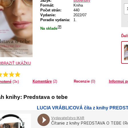
Jazyk:
slovenský
Formát:
Kniha
Počet strán:
440
Vydanie:
2022/07
Poradie vydania:
1.
Na sklade
Ďal
OBRAZIŤ UKÁŽKU
666666666667
Priemer:
Komentáre
(2)
Recenzie
(0)
Informuj p
notené
(3x)
h knihy: Predstava o tebe
LUCIA VRÁBLICOVÁ číta z knihy PREDS