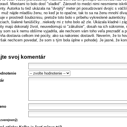
pravil. Miestami to bolo dosť "sladké". Zároveň to medzi nimi nesmierne iskri
ty. Autorka tu tiež ukázala na "dvojitý" meter pri posudzovaní dvojíc s väčš
i muž nájde mladšiu ženu, no keď je to opačne, tak to sa na ženu mnohí dívajú
je v prostredí šoubiznisu, pretože toto bolo v príbehu vykreslené autenticky.
iach, šialené fanúšičky...niekedy mi z toho bolo až zle. Ukázala kladné i zá
rity majú dokonalý život, neuvedomujú si "zákulisie", dosah na ich súkromie,
by som sa k nemu obšírne vyjadrila, ale nechcem vám toho veľa prezradiť a p
ňa dostavia celkom iné pocity, ako sa nakoniec dostavili. Neverím, že to hov
však nechcem povedať, že som s tým bola úplne v pohode). Je jasné, že konie
ajte svoj komentár
odnotenie
ár
eno
zverejnený)