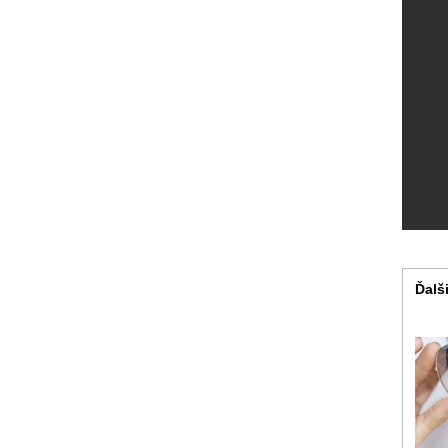
Ďalši