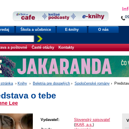
redaj
Škola a učebnice
E-knihy
O nás
ava a poštovné
Časté otázky
Kontakty
stránka
›
Knihy
›
Beletria pre dospelých
›
Spoločenské romány
› Predstav
dstava o tebe
nne Lee
Vydavateľ:
Slovenský spisovateľ
V
(
IKAR, a.s.
)