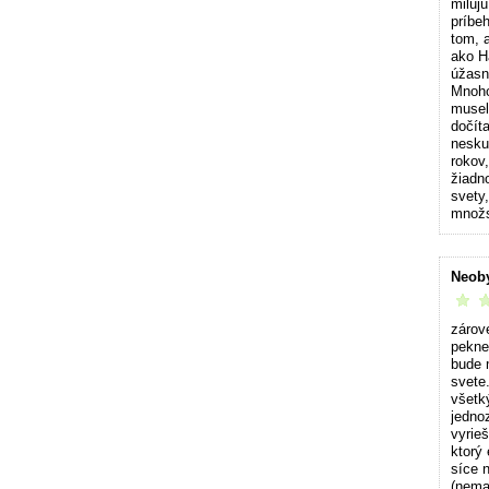
milujú
príbe
tom, 
ako H
úžasn
Mnoho
musel
dočít
nesku
rokov,
žiadno
svety
množst
Neoby
príjemn
zárov
pekne
bude 
svete
všetk
jedno
vyrie
ktorý
síce 
(nema