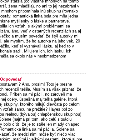
0 rokov staršia (čo vlastne mnohých na tomto
ší, žena mladšia), no ani to jej nezabráni v
v mnohom pripomínala inú skupinu (rovnako
ostáv, romantická linka bola pre mňa jedna
Krásne myšlienky o láske a partnerstve.
slila ich vzťah, s akými problémami sa
slzám, áno, veď v ostatných recenziách sa aj
niečko a musím povedať, že štýl autorky mi
, ale myslím, že ho autorka na jeho vek, 20
áčilo, keď si vyznávali lásku, aj keď to v
onale sadli. Milujem ich, ich lásku, ich
. Vznáša sa okolo nás v neobmedzenom
Odpovedať
postavami? Áno, prosim! Toto je presne
h recenzií tešila. Musím sa však priznať, že
konci. Príbeh sa mi páčil, no zároveň ma
j dcéry, úspešná majiteľka galérie, ktorá
j skupiny, ktorého milujú dievčatá po celom
ch vzťah šancu na prežitie? Hayes bol zo
dnou reálnou (bývalou) chlapčenskou skupinou)
olene (najmä pri tom, ako celú situáciu
bolo cítiť, že je to stále len mladý chlapec,
 Romantická linka sa mi páčila. Solene sa
okázať, že medzi nimi môže byť niečo viac
etkými malými i veľkými gestami, ktoré si pre