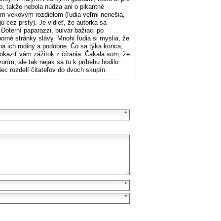
lo, takže nebola núdza ani o pikantné
ím vekovým rozdielom (ľudia veľmi neriešia,
 cez prsty). Je vidieť, že autorka sa
 Doterní paparazzi, bulvár bažiaci po
porné stránky slávy. Mnohí ľudia si myslia, že
 na ich rodiny a podobne. Čo sa týka konca,
okaziť vám zážitok z čítania. Čakala som, že
orím, ale tak nejak sa to k príbehu hodilo
c rozdelí čitateľov do dvoch skupín.