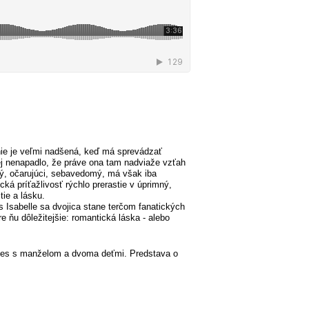
nie je veľmi nadšená, keď má sprevádzať
ej nenapadlo, že práve ona tam nadviaže vzťah
ný, očarujúci, sebavedomý, má však iba
ká príťažlivosť rýchlo prerastie v úprimný,
ie a lásku.
s Isabelle sa dvojica stane terčom fanatických
 ňu dôležitejšie: romantická láska - alebo
eles s manželom a dvoma deťmi. Predstava o