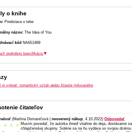
ly o knihe
v:
Predstava o tebe
inálny názov:
The Idea of You
dnávací kód
NA651489
ziť podrobnú špecifikáciu
azy
 si vybrať: romantický vzťah alebo šťastie milovaného
otenie čitateľov
nalosť
(Martina Domaničová |
neoverený nákup
, 4.10.2022)
Odpovedať
Musím povedať, že autorka ihneď vtiahne do deja, dostávame sa 
odporúčam
chlapčenskej skupiny. Soléne sa na ňu vydáva so svojou dcérou 