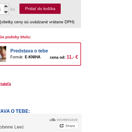
Pridať do košíka
ks
(všetky ceny sú uvádzané vrátane DPH)
šie podoby titulu:
Predstava o tebe
11,- €
Formát:
E-KNIHA
cena od:
riateľa
TAVA O TEBE: