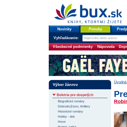
bux.sk
knihy, ktorými žijete
Úvodná stránka
Novinky
Ponuky
Predp
Vyhľadávanie:
Všeobecné podmienky
Nápoveda
Dopr
Úvodná 
Výber žánrov
Pre
Beletria pre dospelých
Robi
Biografické romány
Dobrodružstvo, thrillery
Historické romány
Hobby - deti
Horor
Humor, satira