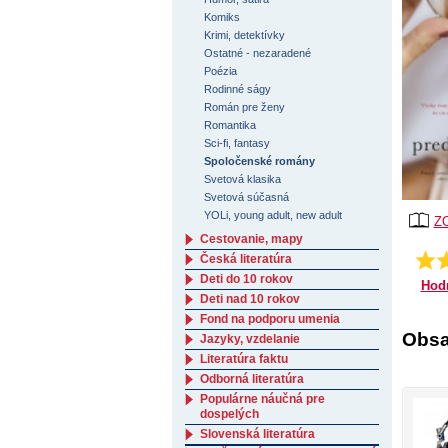
Komiks
Krimi, detektívky
Ostatné - nezaradené
Poézia
Rodinné ságy
Román pre ženy
Romantika
Sci-fi, fantasy
Spoločenské romány
Svetová klasika
Svetová súčasná
YOLi, young adult, new adult
Z
Cestovanie, mapy
4.66
Česká literatúra
Deti do 10 rokov
Hod
Deti nad 10 rokov
Fond na podporu umenia
Obsa
Jazyky, vzdelanie
Literatúra faktu
Odborná literatúra
Populárne náučná pre
dospelých
Slovenská literatúra