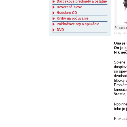
Darčekové predmety a ostatné
Hovorené slovo
Hudobné CD
Knihy na počúvanie
Počítačové hry a aplikácie
DVD
Knihy, kto
Ona je 
On je k
Nik neč
Solene 
dospiev
so spev
dvadsať
hlboký 
Problém
fanúšič
šťastie,
Robinne
tebe je 
Preklad