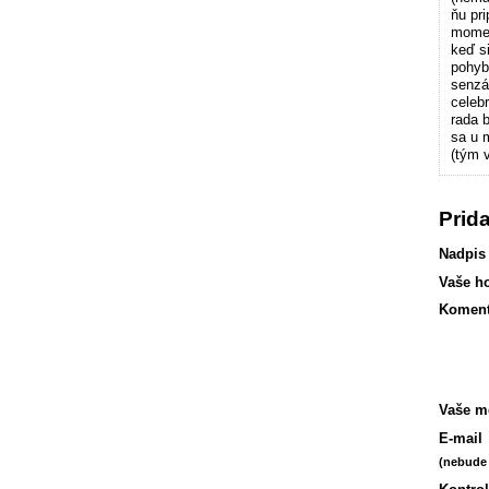
ňu pri
momen
keď s
pohybu
senzác
celeb
rada 
sa u m
(tým 
Prid
Nadpis
Vaše h
Koment
Vaše m
E-mail
(nebude 