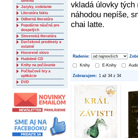
umenia
vkladá úlovky tých 
Jazyky, vzdelanie
náhodou nepíše, sn
Literatúra faktu
Odborná literatúra
chai latte.
Populárne náučná pre
dospelých
Slovenská literatúra
Darčekové predmety a
ostatné
Hovorené slovo
Radenie:
Zobr
Hudobné CD
Knihy na počúvanie
Knihy
E-Knihy
Audi
Počítačové hry a
Zobrazujem:
1 až 34 z 34
aplikácie
DVD