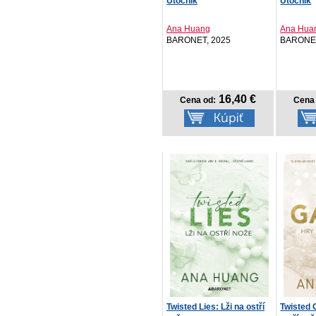
Útočník
Útočník
Ana Huang
Ana Hua
BARONET, 2025
BARONET
16,40 €
Cena od:
Cena 
Twisted Lies: Lži na ostří
Twisted 