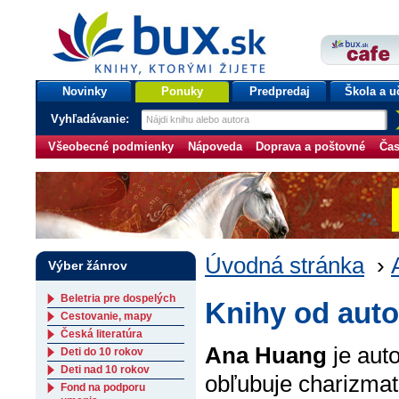
bux.sk
knihy, ktorými žijete
Úvodná stránka
Novinky
Ponuky
Predpredaj
Škola a u
Vyhľadávanie:
Všeobecné podmienky
Nápoveda
Doprava a poštovné
Čas
Úvodná stránka
›
Výber žánrov
Beletria pre dospelých
Knihy od aut
Cestovanie, mapy
Česká literatúra
Ana Huang
je aut
Deti do 10 rokov
Deti nad 10 rokov
obľubuje charizmat
Fond na podporu