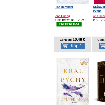
The Defender
Kráľovst
Pýcha
Ana Huang
Ana Hua
Little Brown Bo..., 2025
IKAR, 20
PREDPREDAJ
10,46 €
Cena od:
Cena 