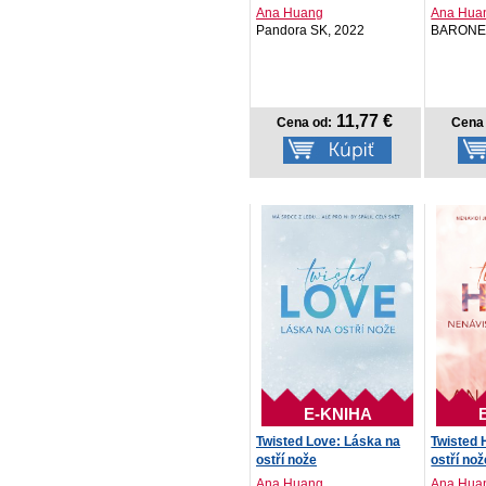
Ana Huang
Ana Hua
Pandora SK, 2022
BARONE
11,77 €
Cena od:
Cena 
E-KNIHA
Twisted Love: Láska na
Twisted 
ostří nože
ostří nož
Ana Huang
Ana Hua