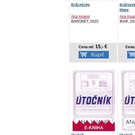
Král pýchy
Kráľovst
Hnev
Ana Huang
Ana Hua
BARONET, 2025
IKAR, 20
15,- €
Cena od:
Cena 
E-KNIHA