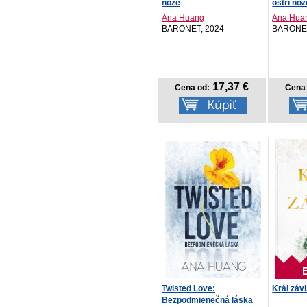
nože
ostří nož
Ana Huang
Ana Hua
BARONET, 2024
BARONET
17,37 €
Cena od:
Cena 
Twisted Love:
Král závi
Bezpodmienečná láska