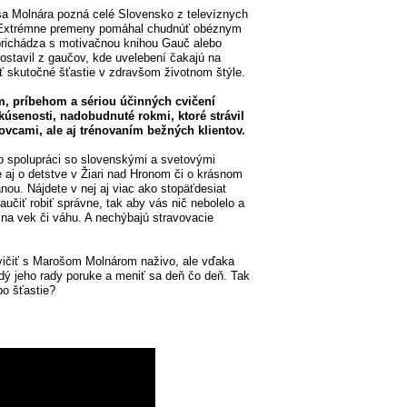
a Molnára pozná celé Slovensko z televíznych
ii Extrémne premeny pomáhal chudnúť obéznym
richádza s motivačnou knihou Gauč alebo
ostavil z gaučov, kde uvelebení čakajú na
ť skutočné šťastie v zdravšom životnom štýle.
, príbehom a sériou účinných cvičení
kúsenosti, nadobudnuté rokmi, ktoré strávil
ovcami, ale aj trénovaním bežných klientov.
ho spolupráci so slovenskými a svetovými
 aj o detstve v Žiari nad Hronom či o krásnom
ou. Nájdete v nej aj viac ako stopäťdesiat
aučiť robiť správne, tak aby vás nič nebolelo a
du na vek či váhu. A nechýbajú stravovacie
ičiť s Marošom Molnárom naživo, ale vďaka
dý jeho rady poruke a meniť sa deň čo deň. Tak
bo šťastie?