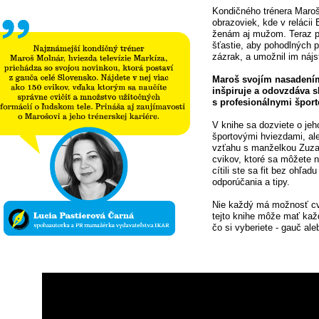
Kondičného trénera Maroš
obrazoviek, kde v relác
ženám aj mužom. Teraz p
šťastie, aby pohodlných p
zázrak, a umožnil im nájs
Maroš svojím nasadením
inšpiruje a odovzdáva s
s profesionálnymi šport
V knihe sa dozviete o je
športovými hviezdami, ale
vzťahu s manželkou Zuzan
cvikov, ktoré sa môžete n
cítili ste sa fit bez ohľa
odporúčania a tipy.
Nie každý má možnosť cv
tejto knihe môže mať kaž
čo si vyberiete - gauč ale