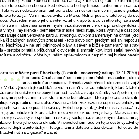
e dvanástej. Autor, ktorého mnohí poznáme aj z televíznej šou - Extrémne pr
ovalo toto šialené obdobie, keď otváracie hodiny fitness centier nie sú samoz
 Telo však nedokáže prižmúriť oči a skôr či neskôr nám veľmi jasne signaliz
li, ako teraz ja. Veľmi ma oslovilo, že Maroš Molnár púšťa čitateľov aj do sv
ďou. Dozvedáme sa o jeho živote, vzťahu k športu a čo všetko stojí za zák
ribližuje mindset/nastavenie mysle, vizualizovanie cieľov a prízvukuje dôlež
la v mysli myšlienka - permanenté šťastie neexistuje, ktorá vystihuje časť po
 obsahuje časti venované kardiu, strečingu, cvikom zameranýn na chrbát (kto
íka či zadných svalových zreťazení - toto slovo som predtým asi ani nepočula
a. Nechýbajú v nej ani tréningové plány a záver je bližšie zameraný na stravu
a - pretože prinútila pričuchnúť k cvičeniu aj smrteľníkov, ktorí zatiaľ nevyhľad
rečítate a odložíte. Môže byť vaším sprievodcom a čerpať z nej budete navek
ortu sa môžete pustiť hocikedy
(Dominik |
neoverený nákup
, 13.11.2020)
Publikácia Gauč alebo šťastie nie je len ďalším manuálom, ako
odporúčam
sa za niekoľko mesiacov. Prináša však návod, ako zmeniť svoj ži
p. Veľkú výhodu tejto publikácie vidím najmä v jej autentickosti, ktorú čitate
vára prostredníctvom osobných príhod. Uvádza svoje začiatky so športom, n
ičnými športovcami, a takisto aj rôzne komplikácie, ktoré jeho cestu skrížili
ihuje svoju rodinu, manželku Zuzanu a deti. Rozprávanie dopĺňa autentickými 
 športu sa môžete pustiť hocikedy. Potrebné je však „zdvihnúť sa z gauča“ a 
v jej autentickosti, ktorú čitateľ môže vidieť už od prvej strany. Maroš sa 
a svoje začiatky so športom, neskôr aj spoluprácu s úspešnými domácimi aj 
kácie, ktoré jeho cestu skrížili. V neposlednom rade pri tejto ceste vyzdvihu
ávanie dopĺňa autentickými fotografiami z detstva a tiež dôkazmi toho, že do
ak „zdvihnúť sa z gauča“ a začať.