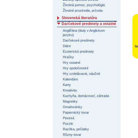
Životná pomoc, psychológia
Životné prostredie, príroda
Slovenská literatúra
Darčekové predmety a ostatné
Angličtina (tituly v Anglickom
jazyku)
Darčekové predmety
Diáre
Ezoterické predmety
Hračky
Hry ostatné
Hry spoločenské
Hry vzdelávacie, náučné
Kalendáre
Karty
Kreativita
Kuchyňa, domácnosť, záhrada
Magnetky
Omaľovánky
Papiernický tovar
Pexesá
Puzzle
Razítka, pečiatky
Rôzny tovar