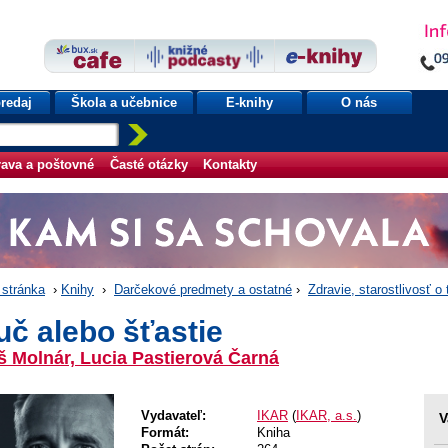
redaj
Škola a učebnice
E-knihy
O nás
ava a poštovné
Časté otázky
Kontakty
stránka
›
Knihy
›
Darčekové predmety a ostatné
›
Zdravie, starostlivosť o 
č alebo šťastie
 Molnár, Lucia Pastierová Čarná
Vydavateľ:
IKAR
(
IKAR, a.s.
)
V
Formát:
Kniha