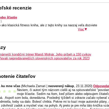
teľské recenzie
ebo šťastie
21
o ako klasická fitness kniha, ale z tejto knihy sa naozaj veľa dozviete
Viac
azy
námejší kondičný tréner Maroš Molnár. Jeho príbeh a 150 cvikov
ovali najpredávanejších slovenských spisovateľov za rok 2023
otenie čitateľov
a ku mne včas
(Michaela Zamari |
neoverený nákup
, 23.11.2020)
Odpoveda
Neviem, či autori tým názvom cielili aj na spisovateľské "povola
odporúčam
moje šťastie. Sedím na ňom, keď píšem alebo odpisujem čitateľ
ná. Aspoň som bola, donedávna. Posledný týždeň si zdravie začalo vyberať d
dmietla, keby sa dalo. Bolesť chrbta. Pekne mi to kazí moje autorské plány,
i zdvihnúť zadok a myslieť viac na pohyb. Aj preto je pre mňa táto knižka vz