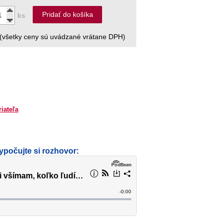
Pridať do košíka
ks
(všetky ceny sú uvádzané vrátane DPH)
riateľa
ypočujte si rozhovor: