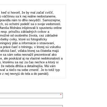
keď si hovoril, že by mal začať cvičiť,
o väčšinou sa k nej reálne nedostaneme,
spravidla nám to dlho nevydrží. Samozrejme,
ích, sú ochotní podeliť sa o svoje vedomosti.
roša Molnára inšpirovali k spusteniu online
, resp. príručku základných cvikov a
tko možné od osobného života, cez základné
šetky cviky, ktoré sú fotograficky
ingový plán a informácie o stravovaní,
 práve časť o tréningu, v ktorej sú vskutku
fická časť, vďaka ktorej sa čitatelia majú
že sa sám seba nesnažil prezentovať ako
, ale poukázal aj na vlastné nedokonalosti a
y, ktorému sa raz za čas nechce a ktorý si
 že nebola dlhšia a detailnejšia. Má vám
ať a niečo na sebe zmeniť. Je to totiž typ
z nej nevryjú do tela a do pamäti).