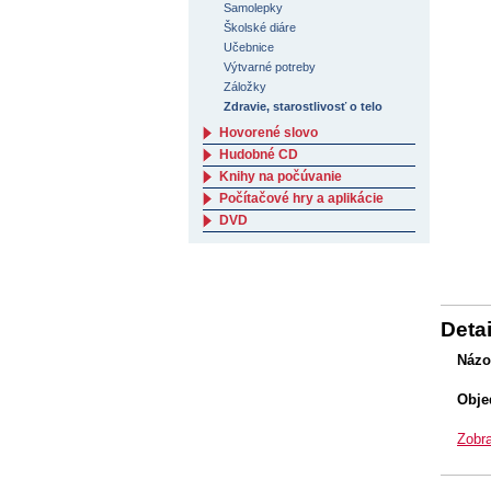
Samolepky
Školské diáre
Učebnice
Výtvarné potreby
Záložky
Zdravie, starostlivosť o telo
Hovorené slovo
Hudobné CD
Knihy na počúvanie
Počítačové hry a aplikácie
DVD
Detai
Názo
Obje
Zobra