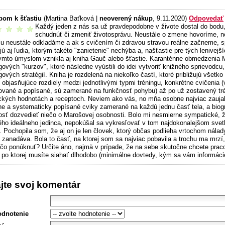
bom k šťastiu
(Martina Baťková |
neoverený nákup
, 9.11.2020)
Odpovedať
Každý jeden z nás sa už pravdepodobne v živote dostal do bodu, 
odporúčam
schudnúť či zmeniť životosprávu. Neustále o zmene hovoríme, n
 ju neustále odkladáme a ak s cvičením či zdravou stravou reálne začneme, 
jú aj ľudia, ktorým takéto "zanietenie" nechýba a, našťastie pre tých lenivejš
ýmto úmyslom vznikla aj kniha Gauč alebo šťastie. Karanténne obmedzenia Ma
gových "kurzov", ktoré následne vyústili do idei vytvoriť knižného sprievodcu
ngových stratégií. Kniha je rozdelená na niekoľko častí, ktoré približujú vše
objasňujúce rozdiely medzi jednotlivými typmi tréningu, konkrétne cvičenia (v
ované a popísané, sú zamerané na funkčnosť pohybu) až po už zostavený trén
ických hodnotách a receptoch. Neviem ako vás, no mňa osobne najviac zaujala
lne a systematicky popísané cviky zamerané na každú jednu časť tela, a biogra
sť dozvedieť niečo o Marošovej osobnosti. Bolo mi nesmierne sympatické, 
ého ideálneho jedinca, nepokúšal sa vykresľovať v tom najdokonalejšom svetle
. Pochopila som, že aj on je len človek, ktorý občas podlieha vrtochom nálad
i zanadáva. Bola to časť, na ktorej som sa najviac pobavila a trochu ma mrzí,
 čo ponúknuť? Určite áno, najmä v prípade, že na sebe skutočne chcete pracov
, po ktorej musíte siahať dlhodobo (minimálne dovtedy, kým sa vám informácie 
ajte svoj komentár
odnotenie