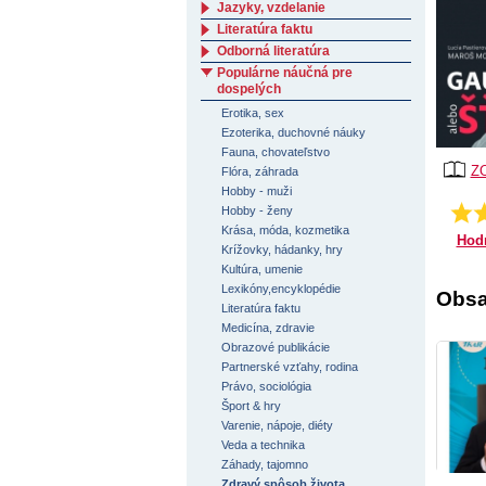
Jazyky, vzdelanie
Literatúra faktu
Odborná literatúra
Populárne náučná pre
dospelých
Erotika, sex
Ezoterika, duchovné náuky
Fauna, chovateľstvo
Z
Flóra, záhrada
Hobby - muži
Hobby - ženy
Krása, móda, kozmetika
Hod
Krížovky, hádanky, hry
Kultúra, umenie
Lexikóny,encyklopédie
Obsa
Literatúra faktu
Medicína, zdravie
Obrazové publikácie
Partnerské vzťahy, rodina
Právo, sociológia
Šport & hry
Varenie, nápoje, diéty
Veda a technika
Záhady, tajomno
Zdravý spôsob života