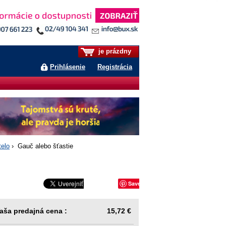
je prázdny
Prihlásenie
Registrácia
telo
› Gauč alebo šťastie
Save
aša predajná cena :
15,72 €