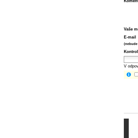
Koment
Vaše m
E-mail
(nebude 
Kontrol
V odpov