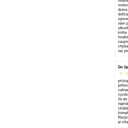
hodin
motiv
doma.
dofiča
spove
nám p
utkve
kniha
hrudn
zaujím
chýbal
raz p
Do šp
vrelo 
prístu
priho
zahran
vyzdv
že do
najmä 
Uvádz
kompli
Rozpr
je vš