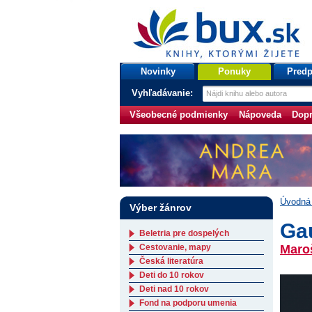
bux.sk
knihy, ktorými žijete
Úvodná stránka
Novinky
Ponuky
Predp
Vyhľadávanie:
Všeobecné podmienky
Nápoveda
Dopr
Úvodná 
Výber žánrov
Gau
Beletria pre dospelých
Cestovanie, mapy
Maroš
Česká literatúra
Deti do 10 rokov
Deti nad 10 rokov
Fond na podporu umenia