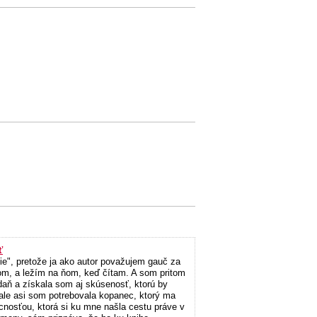
ť
nie", pretože ja ako autor považujem gauč za
om, a ležím na ňom, keď čítam. A som pritom
aň a získala som aj skúsenosť, ktorú by
 ale asi som potrebovala kopanec, ktorý ma
ácnosťou, ktorá si ku mne našla cestu práve v