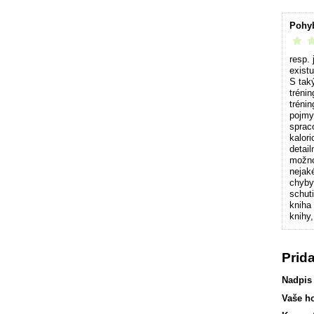
Pohy
vrelo 
resp.
existu
S tak
trénin
tréni
pojmy 
sprac
kalor
detai
možno
nejak
chyby
schut
kniha
knihy
Prid
Nadpis
Vaše h