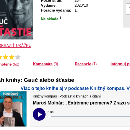
Počet strán:
264
Vydanie:
2020/10
Poradie vydania:
1.
Na sklade
OBRAZIŤ UKÁŽKU
Priemer:
4.0
Komentáre
(3)
Recenzie
(1)
Informuj p
notené
(6x)
h knihy: Gauč alebo šťastie
Viac o tejto knihe aj v podcaste Knižný kompas. V