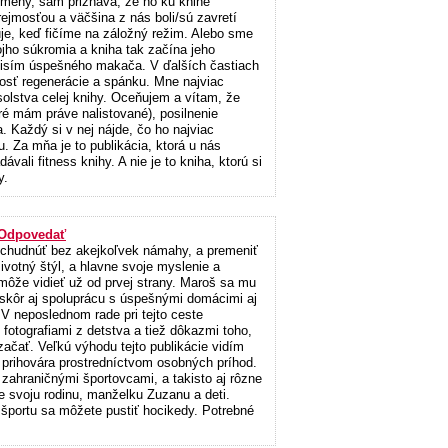
emeny, sám priznáva, že ho ku knihe
rejmosťou a väčšina z nás boli/sú zavretí
uje, keď fičíme na záložný režim. Alebo sme
ojho súkromia a kniha tak začína jeho
ulisím úspešného makača. V ďalších častiach
itosť regenerácie a spánku. Mne najviac
solstva celej knihy. Oceňujem a vítam, že
ré mám práve nalistované), posilnenie
. Každý si v nej nájde, čo ho najviac
. Za mňa je to publikácia, ktorá u nás
ávali fitness knihy. A nie je to kniha, ktorú si
y.
Odpovedať
 schudnúť bez akejkoľvek námahy, a premeniť
votný štýl, a hlavne svoje myslenie a
ľ môže vidieť už od prvej strany. Maroš sa mu
eskôr aj spoluprácu s úspešnými domácimi aj
. V neposlednom rade pri tejto ceste
fotografiami z detstva a tiež dôkazmi toho,
začať. Veľkú výhodu tejto publikácie vidím
mu prihovára prostredníctvom osobných príhod.
zahraničnými športovcami, a takisto aj rôzne
je svoju rodinu, manželku Zuzanu a deti.
 športu sa môžete pustiť hocikedy. Potrebné