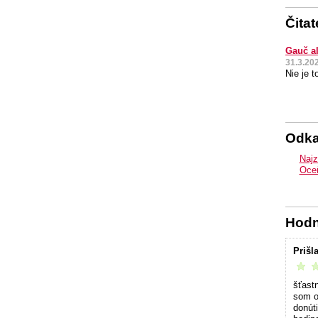
Čita
Gauč al
31.3.20
Nie je t
Odk
Najz
Oceň
Hodn
Prišl
vrelo 
šťast
som o
donút