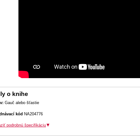
ly o knihe
v:
Gauč alebo šťastie
dnávací kód
NA204776
ziť podrobnú špecifikáciu