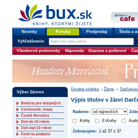
bux.sk
knihy, ktorými žijete
Úvodná stránka
Novinky
Ponuky
Predpredaj
Škola a u
Vyhľadávanie:
Všeobecné podmienky
Nápoveda
Doprava a poštovné
Čas
Úvodná stránka
›
Žánre
›
Darčekové
Výber žánrov
Výpis titulov v žánri Da
Beletria pre dospelých
Cestovanie, mapy
Radenie:
Zobr
Česká literatúra
Knihy
E-Knihy
Audi
Deti do 10 rokov
Deti nad 10 rokov
Zobrazujem:
1 až 37 z 37
Fond na podporu