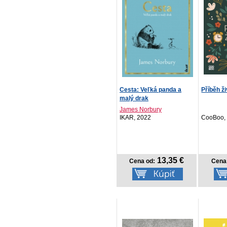
Cesta: Veľká panda a
Příběh ž
malý drak
James Norbury
IKAR, 2022
CooBoo,
13,35 €
Cena od:
Cena