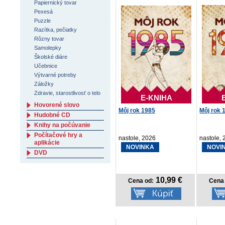
Papiernický tovar
Pexesá
Puzzle
Razítka, pečiatky
Rôzny tovar
Samolepky
Školské diáre
Učebnice
Výtvarné potreby
Záložky
Zdravie, starostlivosť o telo
E-KNIHA
Hovorené slovo
Môj rok 1985
Môj rok 
Hudobné CD
Knihy na počúvanie
Počítačové hry a
nastole, 2026
nastole,
aplikácie
NOVINKA
NOVI
DVD
10,99 €
Cena od:
Cena 