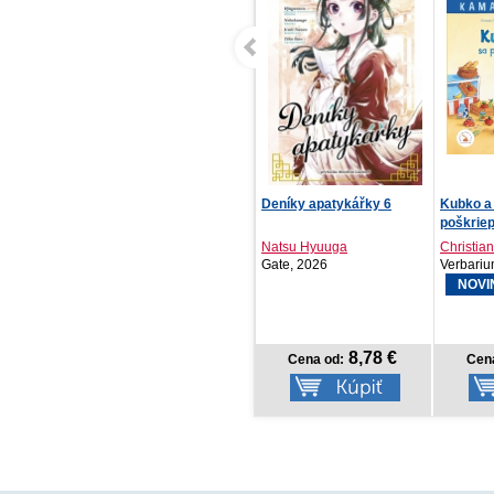
Deníky apatykářky 6
Kubko a Paulínka sa
Ja som 
poškriepia a udobria
leporelo
Natsu Hyuuga
Christian Tielmann
Matthew 
Gate, 2026
Verbarium, 2026
Svojtka 
NOVINKA
NOVI
8,78 €
5,99 €
Cena od:
Cena od:
Cen