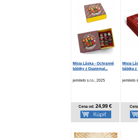
Misia Láska - Ochranné
Misia Lá
bábiky z Guatemal...
bábika z
jemileto s.r.o., 2025
jemileto s
24,99 €
Cena od:
Cena