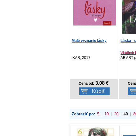
Malé vyznanie lásky
Láska - c
Vladimír 
IKAR, 2017
AB ART p
3,08 €
Cena od:
Cena
Zobraziť po:
5
|
10
|
20
|
40
|
8