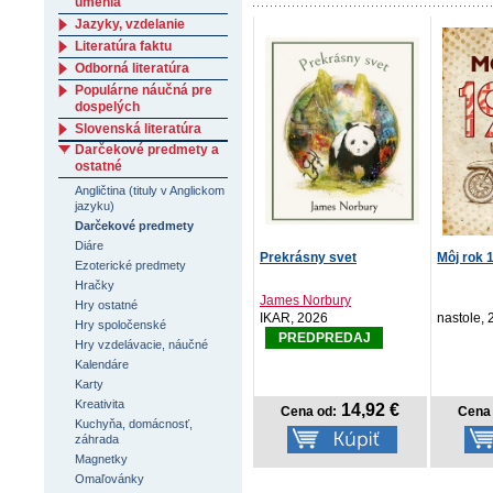
umenia
Jazyky, vzdelanie
Literatúra faktu
Odborná literatúra
Populárne náučná pre
dospelých
Slovenská literatúra
Darčekové predmety a
ostatné
Angličtina (tituly v Anglickom
jazyku)
Darčekové predmety
Diáre
Prekrásny svet
Môj rok 
Ezoterické predmety
Hračky
James Norbury
Hry ostatné
IKAR, 2026
nastole,
Hry spoločenské
PREDPREDAJ
Hry vzdelávacie, náučné
Kalendáre
Karty
Kreativita
14,92 €
Cena od:
Cena 
Kuchyňa, domácnosť,
záhrada
Magnetky
Omaľovánky