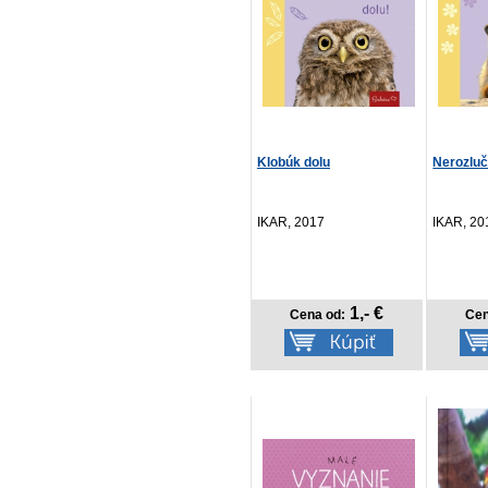
Klobúk dolu
Nerozlučn
IKAR, 2017
IKAR, 20
1,- €
Cena od:
Cen