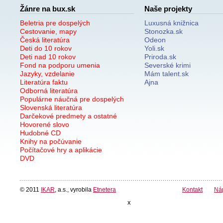
Žánre na bux.sk
Naše projekty
Beletria pre dospelých
Luxusná knižnica
Cestovanie, mapy
Stonozka.sk
Česká literatúra
Odeon
Deti do 10 rokov
Yoli.sk
Deti nad 10 rokov
Priroda.sk
Fond na podporu umenia
Severské krimi
Jazyky, vzdelanie
Mám talent.sk
Literatúra faktu
Ajna
Odborná literatúra
Populárne náučná pre dospelých
Slovenská literatúra
Darčekové predmety a ostatné
Hovorené slovo
Hudobné CD
Knihy na počúvanie
Počítačové hry a aplikácie
DVD
© 2011
IKAR
, a.s., vyrobila
Etnetera
Kontakt
Ná
x