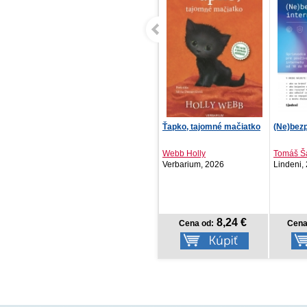
Ťapko, tajomné mačiatko
(Ne)bezpečný internet
Pravá tv
tvár šťa
Webb Holly
Tomáš Šalmon
Emily D.
Verbarium, 2026
Lindeni, 2021
BESTSEL
8,24 €
10,39 €
Cena od:
Cena od:
Cena