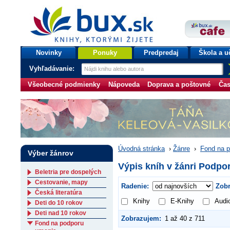
bux.sk
knihy, ktorými žijete
Úvodná stránka
Novinky
Ponuky
Predpredaj
Škola a u
Vyhľadávanie:
Všeobecné podmienky
Nápoveda
Doprava a poštovné
Čas
Úvodná stránka
›
Žánre
›
Fond na 
Výber žánrov
Výpis kníh v žánri Podp
Beletria pre dospelých
Cestovanie, mapy
Radenie:
Zobr
Česká literatúra
Knihy
E-Knihy
Audi
Deti do 10 rokov
Deti nad 10 rokov
Zobrazujem:
1 až 40 z 711
Fond na podporu