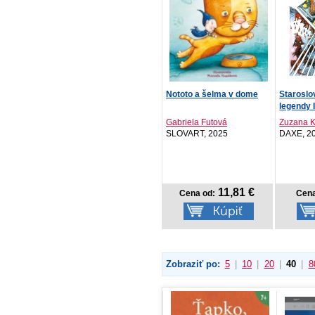
Nototo a šelma v dome
Staroslo
legendy I
Gabriela Futová
Zuzana K
SLOVART, 2025
DAXE, 2
11,81 €
Cena od:
Cena
Zobraziť po:
5
|
10
|
20
|
40
|
8