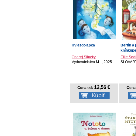
Hviezdolapka
Bertík a
kníhkup
Ondrej Sliacky
Ellie Šed
Vydavateľstvo M..., 2025
SLOVART
12,56 €
Cena od:
Cena