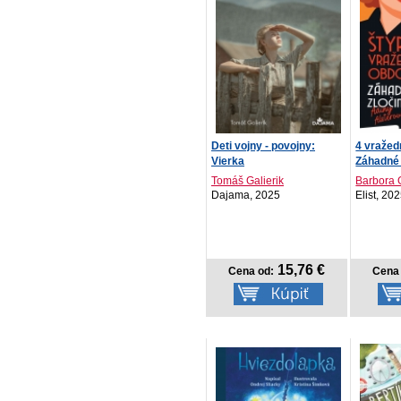
Deti vojny - povojny:
4 vražed
Vierka
Záhadné z
Tomáš Galierik
Barbora 
Dajama, 2025
Elist, 20
15,76 €
Cena od:
Cena 