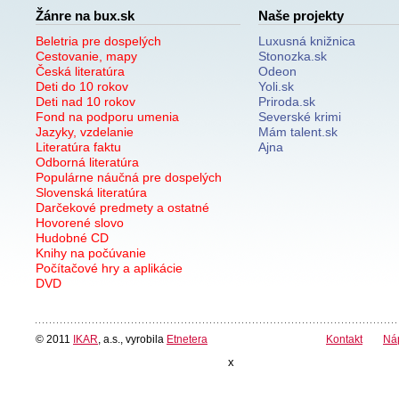
Žánre na bux.sk
Naše projekty
Beletria pre dospelých
Luxusná knižnica
Cestovanie, mapy
Stonozka.sk
Česká literatúra
Odeon
Deti do 10 rokov
Yoli.sk
Deti nad 10 rokov
Priroda.sk
Fond na podporu umenia
Severské krimi
Jazyky, vzdelanie
Mám talent.sk
Literatúra faktu
Ajna
Odborná literatúra
Populárne náučná pre dospelých
Slovenská literatúra
Darčekové predmety a ostatné
Hovorené slovo
Hudobné CD
Knihy na počúvanie
Počítačové hry a aplikácie
DVD
© 2011
IKAR
, a.s., vyrobila
Etnetera
Kontakt
Ná
x