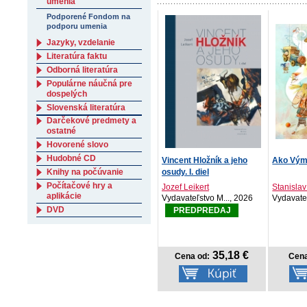
umenia
Podporené Fondom na
podporu umenia
Jazyky, vzdelanie
Literatúra faktu
Odborná literatúra
Populárne náučná pre
dospelých
Slovenská literatúra
Darčekové predmety a
ostatné
Hovorené slovo
Hudobné CD
Vincent Hložník a jeho
Ako Výmy
osudy. I. diel
Knihy na počúvanie
Počítačové hry a
Jozef Leikert
Stanisla
aplikácie
Vydavateľstvo M..., 2026
Vydavateľ
DVD
PREDPREDAJ
35,18 €
Cena od:
Cena