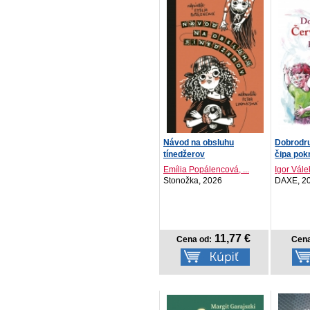
Návod na obsluhu
Dobrodr
tínedžerov
čipa pok
Emília Popálencová, ...
Igor Vále
Stonožka, 2026
DAXE, 2
11,77 €
Cena od:
Cena