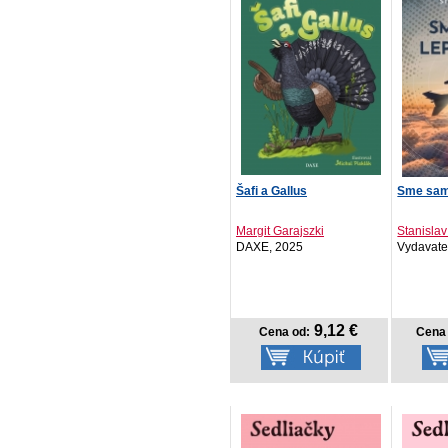
Šafi a Gallus
Sme samý
Margit Garajszki
Stanisla
DAXE, 2025
Vydavateľ
9,12 €
Cena od:
Cena 