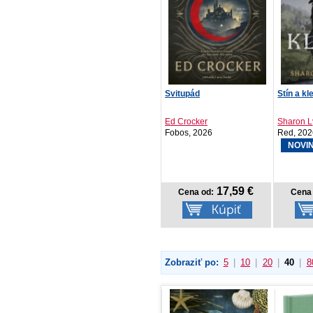
Svitupád
Stín a kl
Ed Crocker
Sharon L
Fobos, 2026
Red, 20
NOVI
17,59 €
Cena od:
Cena 
Zobraziť po:
5
|
10
|
20
|
40
|
8