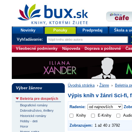
bux.sk
knihy, ktorými žijete
Úvodná stránka
Novinky
Ponuky
Predpredaj
Škola a u
Vyhľadávanie:
Všeobecné podmienky
Nápoveda
Doprava a poštovné
Čas
Úvodná stránka
›
Žánre
›
Beletria 
Výber žánrov
Výpis kníh v žánri Sci-fi, 
Beletria pre dospelých
Biografické romány
Radenie:
Zobr
Dobrodružstvo, thrillery
Knihy
E-Knihy
Audi
Historické romány
Hobby - deti
Zobrazujem:
1 až 40 z 3792
Horor
Humor, satira