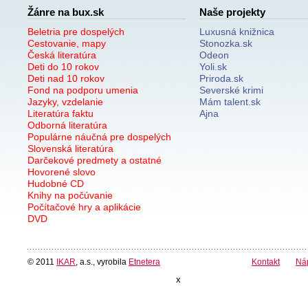
Žánre na bux.sk
Naše projekty
Beletria pre dospelých
Luxusná knižnica
Cestovanie, mapy
Stonozka.sk
Česká literatúra
Odeon
Deti do 10 rokov
Yoli.sk
Deti nad 10 rokov
Priroda.sk
Fond na podporu umenia
Severské krimi
Jazyky, vzdelanie
Mám talent.sk
Literatúra faktu
Ajna
Odborná literatúra
Populárne náučná pre dospelých
Slovenská literatúra
Darčekové predmety a ostatné
Hovorené slovo
Hudobné CD
Knihy na počúvanie
Počítačové hry a aplikácie
DVD
© 2011
IKAR
, a.s., vyrobila
Etnetera
Kontakt
Ná
x