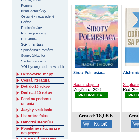
Komiks
Krimi, detektívky
Ostatné - nezaradené
Poézia
Rodinné ságy
Román pre ženy
Romantika
Sci-fi, fantasy
Spoločenské romány
Svetová klasika
Svetová súčasná
YOLi, young adult, new adult
Siroty Polmesiaca
Alchymie
Cestovanie, mapy
Česká literatúra
Naomi Ishiguro
Stephani
Deti do 10 rokov
Motýľ s.r.o., 2026
Red, 20
Deti nad 10 rokov
PREDPREDAJ
PRED
Fond na podporu
umenia
Jazyky, vzdelanie
18,68 €
Literatúra faktu
Cena od:
Cena 
Odborná literatúra
Populárne náučná pre
dospelých