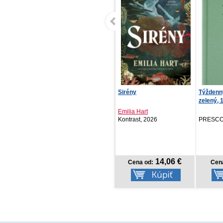
Sirény
Týždenný diár Biella 2027,
Mé srdce
zelený, 15 x ...
Emilia Hart
Jude De
Kontrast, 2026
PRESCOGROUP SK, 2026
BARONET
14,06 €
6,57 €
Cena od:
Cena od:
Cena