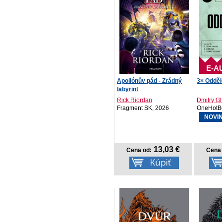
E-A
Apollónův pád - Zrádný
3× Odděl
labyrint
Rick Riordan
Dmitry G
Fragment SK, 2026
OneHotB
NOVI
13,03 €
Cena od:
Cena 