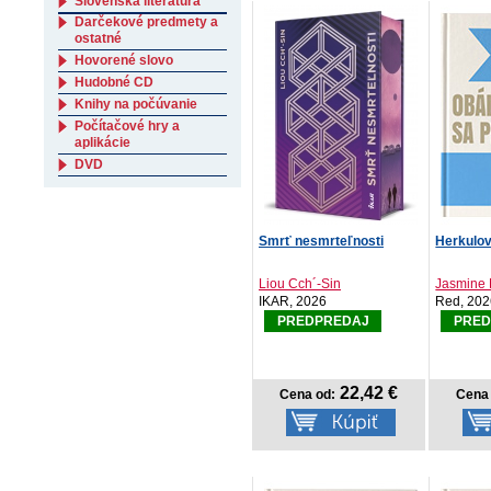
Slovenská literatúra
Darčekové predmety a
ostatné
Hovorené slovo
Hudobné CD
Knihy na počúvanie
Počítačové hry a
aplikácie
DVD
Smrť nesmrteľnosti
Herkulov
Liou Cch´-Sin
Jasmine
IKAR, 2026
Red, 20
PREDPREDAJ
PRED
22,42 €
Cena od:
Cena 