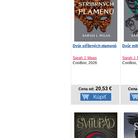
Dvůr stříbrných plamenů
Dvůr mlh
Sarah J. Maas
Sarah J.
CooBoo, 2026
CooBoo,
20,53 €
Cena od:
Cena 