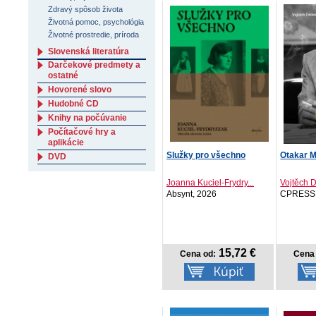
Zdravý spôsob života
Životná pomoc, psychológia
Životné prostredie, príroda
Slovenská literatúra
Darčekové predmety a
ostatné
Hovorené slovo
Hudobné CD
Knihy na počúvanie
Počítačové hry a
aplikácie
Služky pro všechno
Otakar M
DVD
Joanna Kuciel-Frydry...
Vojtěch 
Absynt, 2026
CPRESS,
15,72 €
Cena od:
Cena 