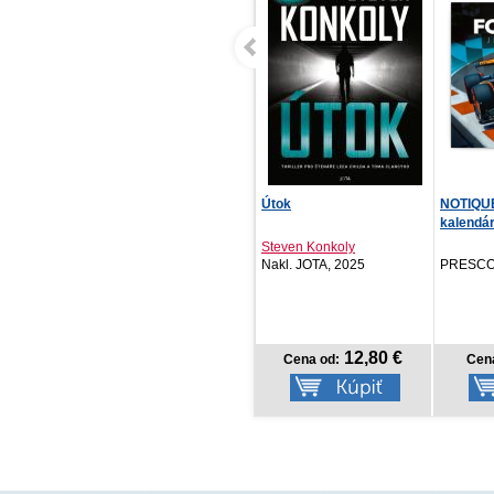
Útok
NOTIQUE Poznámkový
Data, či
kalendár Formule – Ji...
Steven Konkoly
Martin M
Nakl. JOTA, 2025
PRESCOGROUP SK, 2026
CZ.NIC,
12,80 €
5,97 €
Cena od:
Cena od:
Cena