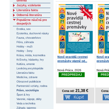
umenia
Jazyky, vzdelanie
Literatúra faktu
Odborná literatúra
Populárne náučná pre
dospelých
Erotika, sex
Ezoterika, duchovné náuky
Fauna, chovateľstvo
Flóra, záhrada
Hobby - muži
Hobby - ženy
Krása, móda, kozmetika
Nové pravidlá cestnej
Nové pra
Krížovky, hádanky, hry
premávky platné od...
premávky
Kultúra, umenie
Lexikóny,encyklopédie
Nová Práca, 2026
Nová Prá
Literatúra faktu
PREDPREDAJ
PRED
Medicína, zdravie
Obrazové publikácie
Partnerské vzťahy, rodina
21,38 €
Právo, sociológia
Cena od:
Cena 
Šport & hry
Varenie, nápoje, diéty
Veda a technika
Záhady, tajomno