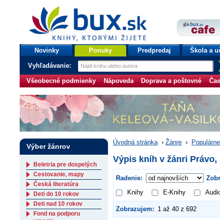
bux.sk
knihy, ktorými žijete
Úvodná stránka
Novinky
Ponuky
Predpredaj
Škola a u
Vyhľadávanie:
Všeobecné podmienky
Nápoveda
Doprava a poštovné
Čas
Úvodná stránka
›
Žánre
›
Populárne
Výber žánrov
Výpis kníh v žánri Právo,
Beletria pre dospelých
Cestovanie, mapy
Radenie:
Zobr
Česká literatúra
Knihy
E-Knihy
Audi
Deti do 10 rokov
Deti nad 10 rokov
Zobrazujem:
1 až 40 z 692
Fond na podporu