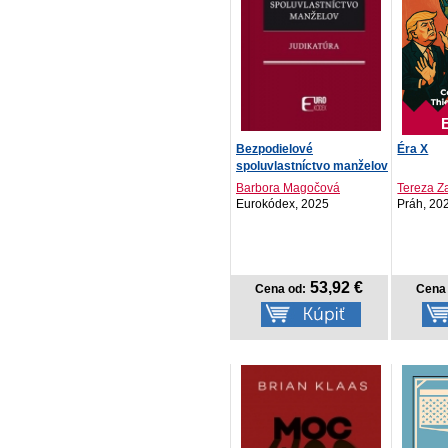
Bezpodielové
Éra X
spoluvlastníctvo manželov
-...
Barbora Magočová
Tereza Z
Eurokódex, 2025
Práh, 20
53,92 €
Cena od:
Cena 