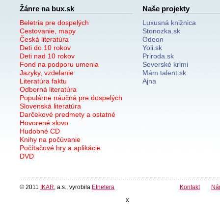
Žánre na bux.sk
Naše projekty
Beletria pre dospelých
Luxusná knižnica
Cestovanie, mapy
Stonozka.sk
Česká literatúra
Odeon
Deti do 10 rokov
Yoli.sk
Deti nad 10 rokov
Priroda.sk
Fond na podporu umenia
Severské krimi
Jazyky, vzdelanie
Mám talent.sk
Literatúra faktu
Ajna
Odborná literatúra
Populárne náučná pre dospelých
Slovenská literatúra
Darčekové predmety a ostatné
Hovorené slovo
Hudobné CD
Knihy na počúvanie
Počítačové hry a aplikácie
DVD
© 2011
IKAR
, a.s., vyrobila
Etnetera
Kontakt
Ná
x