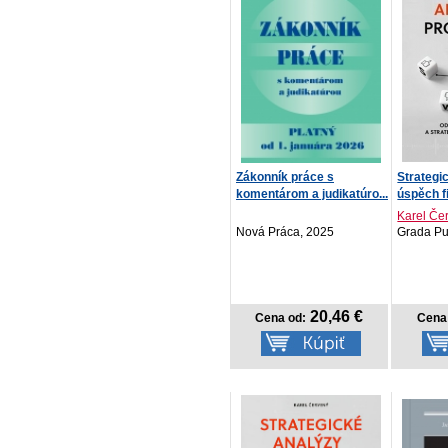
Zákonník práce s
Strategi
komentárom a judikatúro...
úspěch f
Karel Če
Nová Práca, 2025
Grada Pub
20,46 €
Cena od:
Cena