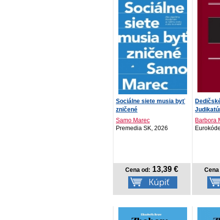
Sociálne siete musia byť
Dedičské
zničené
Judikatú
Samo Marec
Barbora
Premedia SK, 2026
Eurokóde
13,39 €
Cena od:
Cena 