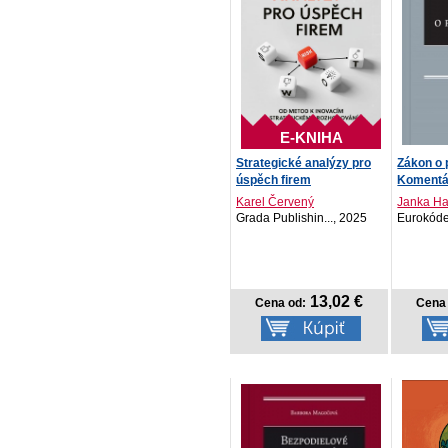
E-KNIHA
Strategické analýzy pro
Zákon o 
úspěch firem
Komentá
Karel Červený
Janka H
Grada Publishin..., 2025
Eurokóde
13,02 €
Cena od:
Cena 