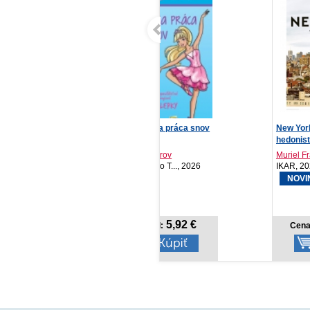
Barbie - Moja práca snov
New York: Malý atlas pre
Zatvorím
hedonistov
Kolektív autorov
Muriel Françoise, Sy...
Alex Ahn
Vydavateľstvo T..., 2026
IKAR, 2026
Zelená k
NOVINKA
5,92 €
26,18 €
Cena od:
Cena od:
Cena