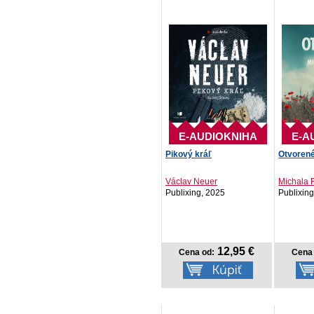
E-AUDIOKNIHA
E-A
Pikový kráľ
Otvoren
Václav Neuer
Michala 
Publixing, 2025
Publixin
12,95 €
Cena od:
Cena 