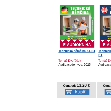
E-AUDIOKNIHA
E-A
Technická němčina A1-B1
Technick
B1
Tomáš Dvořáček
Tomáš D
Audioacademyeu, 2025
Audioac
13,20 €
Cena od:
Cena 