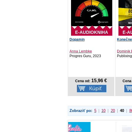
E-AUDIOKNIHA
E-A
Dopamin
Konečne
Anna Lembke
Dominik
Progres Guru, 2023
Publixin
15,96 €
Cena od:
Cena 
Zobraziť po:
5
|
10
|
20
|
40
|
8