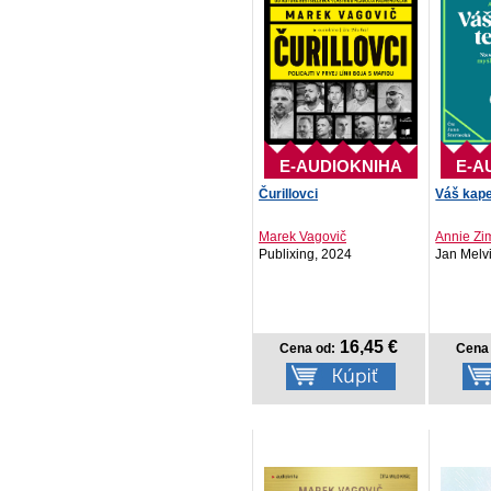
E-AUDIOKNIHA
E-A
Čurillovci
Váš kape
Marek Vagovič
Annie Z
Publixing, 2024
Jan Melvi
16,45 €
Cena od:
Cena 