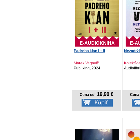
E-AUDIOKNIHA
E-A
Padreho klan I + II
Nezadrži
Marek Vagovič
Kolektív 
Publixing, 2024
Audiolibr
19,90 €
Cena od:
Cena 