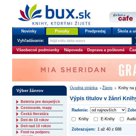
bux.sk
knihy, ktorými žijete
Úvodná stránka
Novinky
Ponuky
Predpredaj
Škola a u
Vyhľadávanie:
Všeobecné podmienky
Nápoveda
Doprava a poštovné
Čas
Úvodná stránka
›
Žánre
›
Knihy na 
Výber žánrov
Výpis titulov v žánri Kni
Beletria pre dospelých
Cestovanie, mapy
Radenie:
Zobr
Česká literatúra
Knihy
E-Knihy
Audi
Deti do 10 rokov
Deti nad 10 rokov
Zobrazujem:
1 až 40 z 688
Fond na podporu