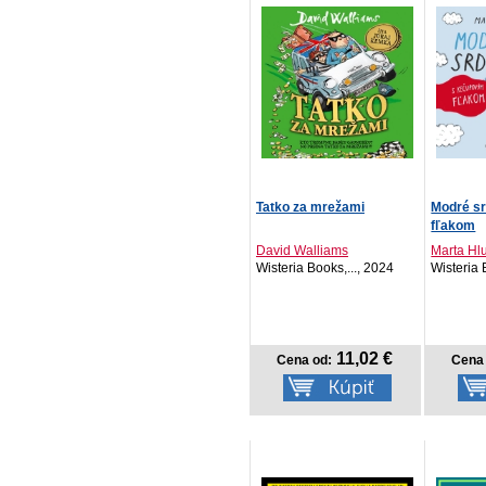
Tatko za mrežami
Modré s
fľakom
David Walliams
Marta Hl
Wisteria Books,..., 2024
Wisteria 
11,02 €
Cena od:
Cena 