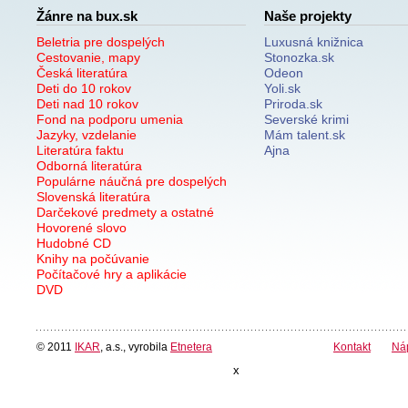
Žánre na bux.sk
Naše projekty
Beletria pre dospelých
Luxusná knižnica
Cestovanie, mapy
Stonozka.sk
Česká literatúra
Odeon
Deti do 10 rokov
Yoli.sk
Deti nad 10 rokov
Priroda.sk
Fond na podporu umenia
Severské krimi
Jazyky, vzdelanie
Mám talent.sk
Literatúra faktu
Ajna
Odborná literatúra
Populárne náučná pre dospelých
Slovenská literatúra
Darčekové predmety a ostatné
Hovorené slovo
Hudobné CD
Knihy na počúvanie
Počítačové hry a aplikácie
DVD
© 2011
IKAR
, a.s., vyrobila
Etnetera
Kontakt
Ná
x