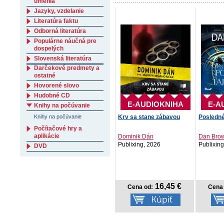
umenia
Jazyky, vzdelanie
Literatúra faktu
Odborná literatúra
Populárne náučná pre
dospelých
Slovenská literatúra
Darčekové predmety a
ostatné
Hovorené slovo
Hudobné CD
E-AUDIOKNIHA
E-A
Knihy na počúvanie
Krv sa stane zábavou
Posledné
Knihy na počúvanie
Počítačové hry a
aplikácie
Dominik Dán
Dan Bro
Publixing, 2026
Publixin
DVD
16,45 €
Cena od:
Cena 