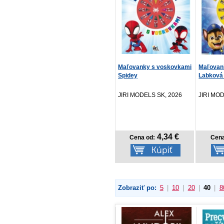
Maľovanky s voskovkami
Maľovan
Spidey
Labková 
JIRI MODELS SK, 2026
JIRI MO
4,34 €
Cena od:
Cena
Zobraziť po:
5
|
10
|
20
|
40
|
8