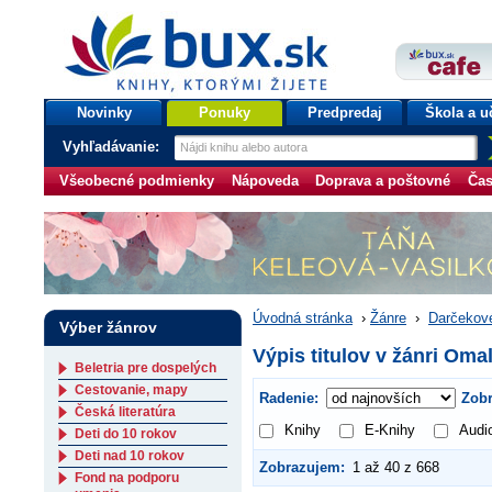
bux.sk
knihy, ktorými žijete
Úvodná stránka
Novinky
Ponuky
Predpredaj
Škola a u
Vyhľadávanie:
Všeobecné podmienky
Nápoveda
Doprava a poštovné
Čas
Úvodná stránka
›
Žánre
›
Darčekové
Výber žánrov
Výpis titulov v žánri Om
Beletria pre dospelých
Cestovanie, mapy
Radenie:
Zobr
Česká literatúra
Knihy
E-Knihy
Audi
Deti do 10 rokov
Deti nad 10 rokov
Zobrazujem:
1 až 40 z 668
Fond na podporu