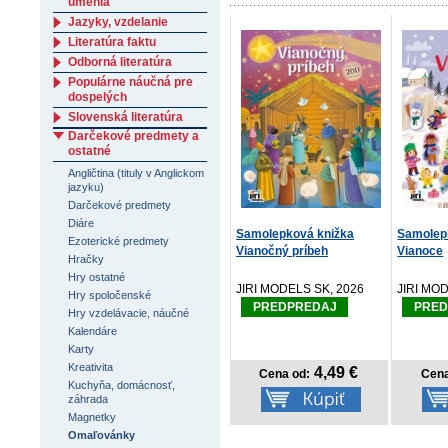
umenia
Jazyky, vzdelanie
Literatúra faktu
Odborná literatúra
Populárne náučná pre
dospelých
Slovenská literatúra
Darčekové predmety a
ostatné
Angličtina (tituly v Anglickom
jazyku)
Darčekové predmety
Diáre
Samolepková knižka
Samolep
Ezoterické predmety
Vianočný príbeh
Vianoce
Hračky
Hry ostatné
JIRI MODELS SK, 2026
JIRI MO
Hry spoločenské
PREDPREDAJ
PRED
Hry vzdelávacie, náučné
Kalendáre
Karty
Kreativita
4,49 €
Cena od:
Cena
Kuchyňa, domácnosť,
záhrada
Magnetky
Omaľovánky