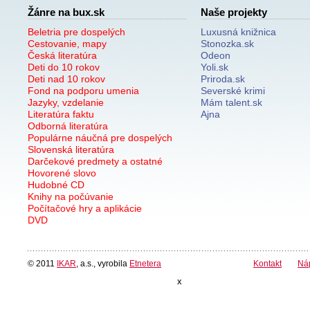
Žánre na bux.sk
Naše projekty
Beletria pre dospelých
Luxusná knižnica
Cestovanie, mapy
Stonozka.sk
Česká literatúra
Odeon
Deti do 10 rokov
Yoli.sk
Deti nad 10 rokov
Priroda.sk
Fond na podporu umenia
Severské krimi
Jazyky, vzdelanie
Mám talent.sk
Literatúra faktu
Ajna
Odborná literatúra
Populárne náučná pre dospelých
Slovenská literatúra
Darčekové predmety a ostatné
Hovorené slovo
Hudobné CD
Knihy na počúvanie
Počítačové hry a aplikácie
DVD
© 2011
IKAR
, a.s., vyrobila
Etnetera
Kontakt
Ná
x