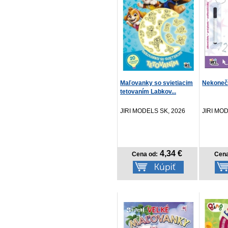
Maľovanky so svietiacim
Nekoneč
tetovaním Labkov...
JIRI MODELS SK, 2026
JIRI MO
4,34 €
Cena od:
Cena