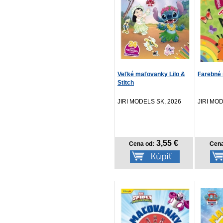
Veľké maľovanky Lilo &
Farebné 
Stitch
JIRI MODELS SK, 2026
JIRI MO
3,55 €
Cena od:
Cena