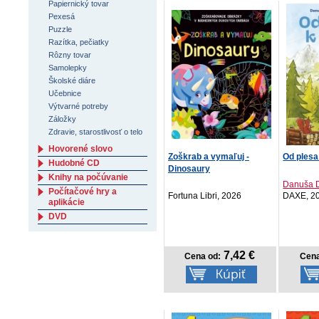
Papiernický tovar
Pexesá
Puzzle
Razítka, pečiatky
Rôzny tovar
Samolepky
Školské diáre
Učebnice
Výtvarné potreby
Záložky
Zdravie, starostlivosť o telo
Hovorené slovo
Zoškrab a vymaľuj -
Od plesa
Hudobné CD
Dinosaury
Knihy na počúvanie
Danuša D
Počítačové hry a
Fortuna Libri, 2026
DAXE, 2
aplikácie
DVD
7,42 €
Cena od:
Cena