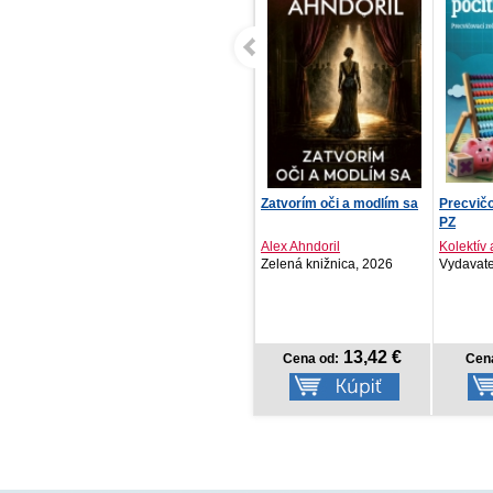
Zatvorím oči a modlím sa
Precvičovanie počítania 4
Mé srdce
PZ
Alex Ahndoril
Kolektív autorov
Jude De
Zelená knižnica, 2026
Vydavateľstvo T..., 2026
BARONET
13,42 €
4,28 €
Cena od:
Cena od:
Cena