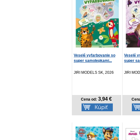
Veselé vyfarbovanie so
Veselé v
super samolepkami...
super sa
JIRI MODELS SK, 2026
JIRI MO
3,94 €
Cena od:
Cena