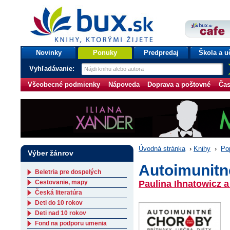
bux.sk
knihy, ktorými žijete
Úvodná stránka
Novinky
Ponuky
Predpredaj
Škola a u
Vyhľadávanie:
Všeobecné podmienky
Nápoveda
Doprava a poštovné
Čas
Úvodná stránka
›
Knihy
›
Po
Výber žánrov
Autoimunitné
Beletria pre dospelých
Cestovanie, mapy
Paulina Ihnatowicz a
Česká literatúra
Deti do 10 rokov
Deti nad 10 rokov
Fond na podporu umenia