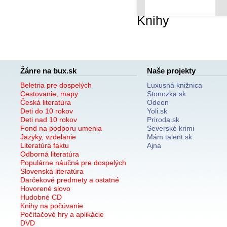
Knihy
Žánre na bux.sk
Naše projekty
Beletria pre dospelých
Luxusná knižnica
Cestovanie, mapy
Stonozka.sk
Česká literatúra
Odeon
Deti do 10 rokov
Yoli.sk
Deti nad 10 rokov
Priroda.sk
Fond na podporu umenia
Severské krimi
Jazyky, vzdelanie
Mám talent.sk
Literatúra faktu
Ajna
Odborná literatúra
Populárne náučná pre dospelých
Slovenská literatúra
Darčekové predmety a ostatné
Hovorené slovo
Hudobné CD
Knihy na počúvanie
Počítačové hry a aplikácie
DVD