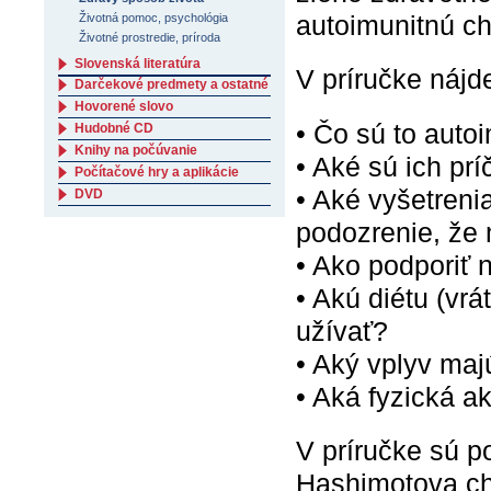
autoimunitnú c
Životná pomoc, psychológia
Životné prostredie, príroda
Slovenská literatúra
V príručke náj
Darčekové predmety a ostatné
Hovorené slovo
• Čo sú to auto
Hudobné CD
Knihy na počúvanie
• Aké sú ich pr
Počítačové hry a aplikácie
• Aké vyšetrenia
DVD
podozrenie, že
• Ako podporiť 
• Akú diétu (vr
užívať?
• Aký vplyv maj
• Aká fyzická a
V príručke sú p
Hashimotova cho