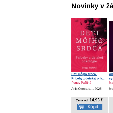
Novinky v ž
Deti môjho srdca /
Ak
Príbehy z detskej onk...
sy
Peggy Pažitná
Ma
Artis Omnis, s...., 2025
Me
14,93 €
Cena od: