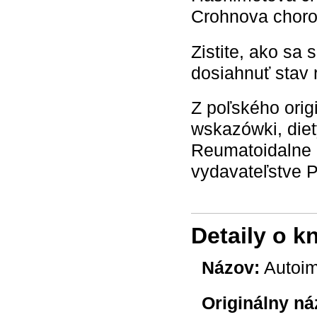
Crohnova choroba
Zistite, ako sa
dosiahnuť stav 
Z poľského ori
wskazówki, diet
Reumatoidalne 
vydavateľstve P
Detaily o k
Názov:
Autoimu
Originálny ná