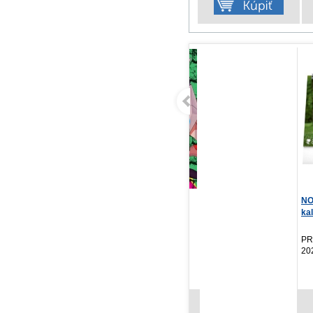
Dandadan 8
NOTIQUE Stolový
Po
kalendár Psy – s menami
...
Tatsu Yukinobu
S. 
Crew, 2026
PRESCOGROUP SK,
IK
2026
8,77 €
2,37 €
Cena od:
Cena od: