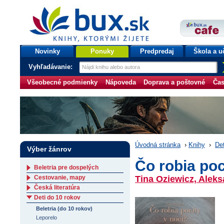
bux.sk
knihy, ktorými žijete
Úvodná stránka
Novinky
Ponuky
Predpredaj
Škola a u
Vyhľadávanie:
Všeobecné podmienky
Nápoveda
Doprava a poštovné
Čas
Úvodná stránka
›
Knihy
›
Det
Výber žánrov
Čo robia poc
Beletria pre dospelých
Cestovanie, mapy
Tina Oziewicz, Aleks
Česká literatúra
Deti do 10 rokov
Beletria (do 10 rokov)
Leporelo