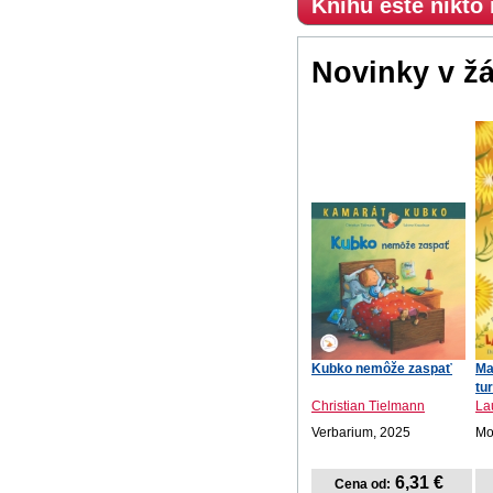
Knihu ešte nikto
Novinky v ž
Kubko nemôže zaspať
Ma
tu
Christian Tielmann
La
Verbarium, 2025
Mot
6,31 €
Cena od: