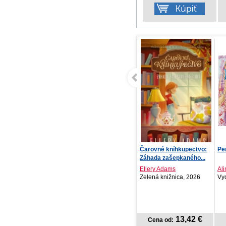
Čarovné kníhkupectvo:
Perlička
Zl
Záhada zašepkaného...
ča
Ellery Adams
Alina Ferdinandy
Sus
Zelená knižnica, 2026
Vydavateľstvo S..., 2026
St
13,42 €
9,75 €
Cena od:
Cena od: