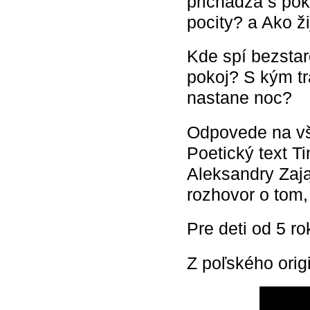
prichádza s pok
pocity? a Ako ži
Kde spí bezsta
pokoj? S kým tr
nastane noc?
Odpovede na vše
Poetický text T
Aleksandry Zają
rozhovor o tom,
Pre deti od 5 r
Z poľského orig