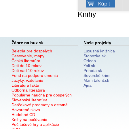
Knihy
Žánre na bux.sk
Naše projekty
Beletria pre dospelých
Luxusná knižnica
Cestovanie, mapy
Stonozka.sk
Česká literatúra
Odeon
Deti do 10 rokov
Yoli.sk
Deti nad 10 rokov
Priroda.sk
Fond na podporu umenia
Severské krimi
Jazyky, vzdelanie
Mám talent.sk
Literatúra faktu
Ajna
Odborná literatúra
Populárne náučná pre dospelých
Slovenská literatúra
Darčekové predmety a ostatné
Hovorené slovo
Hudobné CD
Knihy na počúvanie
Počítačové hry a aplikácie