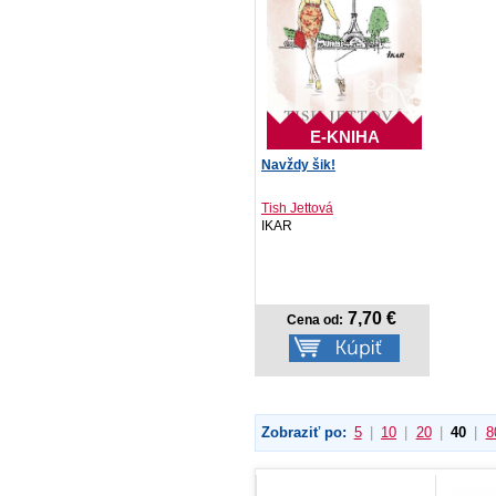
E-KNIHA
Navždy šik!
Tish Jettová
IKAR
7,70 €
Cena od:
Zobraziť po:
5
|
10
|
20
|
40
|
8