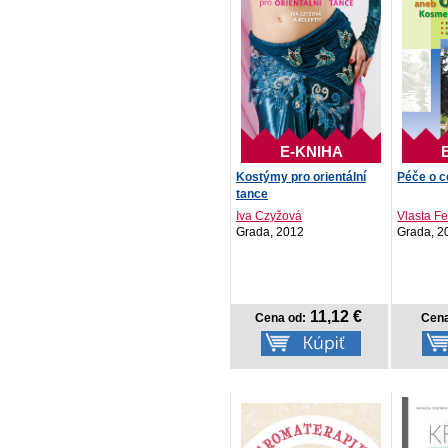
E-KNIHA
Kostýmy pro orientální
Péče o ce
tance
Iva Czyžová
Vlasta F
Grada, 2012
Grada, 2
11,12 €
Cena od:
Cena