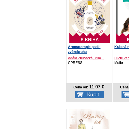
E-KNIHA
Aromaterapie podle
Krásná t
zvěrokruhu
Adéla Zrubecká, Mila...
Lucie van
CPRESS
Motto
11,07 €
Cena od:
Cena