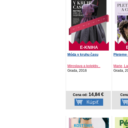
E-KNIHA
Móda v kruhu času
Pleteme 
Miroslava a kolektiv...
Marie, La
Grada, 2016
Grada, 2
14,84 €
Cena od:
Cena