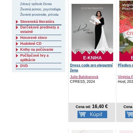
Zdravý spôsob života
Životná pomoc, psychológia
Životné prostredie, príroda
Slovenská literatúra
Darčekové predmety a
ostatné
Hovorené slovo
Hudobné CD
Knihy na počúvanie
Počítačové hry a
E-KNIHA
aplikácie
Dress code pro elegantní
Předivo c
DVD
ženu
Julie Balobanová
Virginia 
CPRESS, 2024
Host, 20
16,40 €
Cena od:
Cena 