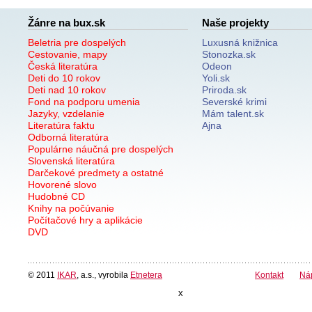
Žánre na bux.sk
Naše projekty
Beletria pre dospelých
Luxusná knižnica
Cestovanie, mapy
Stonozka.sk
Česká literatúra
Odeon
Deti do 10 rokov
Yoli.sk
Deti nad 10 rokov
Priroda.sk
Fond na podporu umenia
Severské krimi
Jazyky, vzdelanie
Mám talent.sk
Literatúra faktu
Ajna
Odborná literatúra
Populárne náučná pre dospelých
Slovenská literatúra
Darčekové predmety a ostatné
Hovorené slovo
Hudobné CD
Knihy na počúvanie
Počítačové hry a aplikácie
DVD
© 2011
IKAR
, a.s., vyrobila
Etnetera
Kontakt
Ná
x