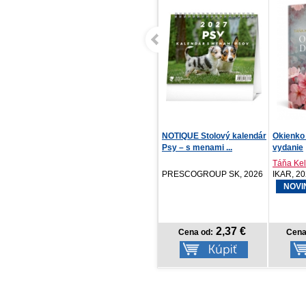
NOTIQUE Stolový kalendár
Okienko do snov, 3.
Malá kni
Psy – s menami ...
vydanie
Táňa Keleová-Vasilko...
Jana Sch
PRESCOGROUP SK, 2026
IKAR, 2026
Red, 20
NOVINKA
2,37 €
13,42 €
Cena od:
Cena od:
Cena