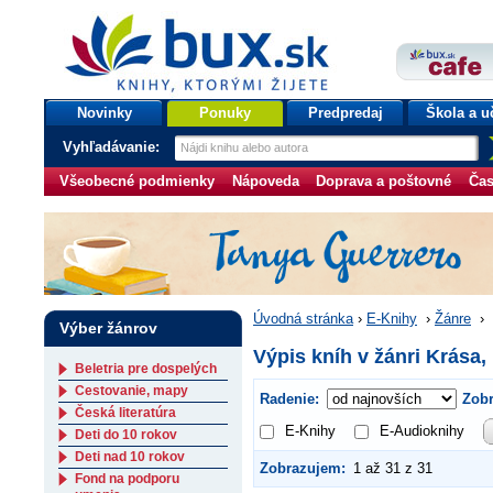
bux.sk
knihy, ktorými žijete
Úvodná stránka
Novinky
Ponuky
Predpredaj
Škola a u
Vyhľadávanie:
Všeobecné podmienky
Nápoveda
Doprava a poštovné
Čas
Úvodná stránka
›
E-Knihy
›
Žánre
›
Výber žánrov
Výpis kníh v žánri Krása
Beletria pre dospelých
Cestovanie, mapy
Radenie:
Zobr
Česká literatúra
E-Knihy
E-Audioknihy
Deti do 10 rokov
Deti nad 10 rokov
Zobrazujem:
1 až 31 z 31
Fond na podporu