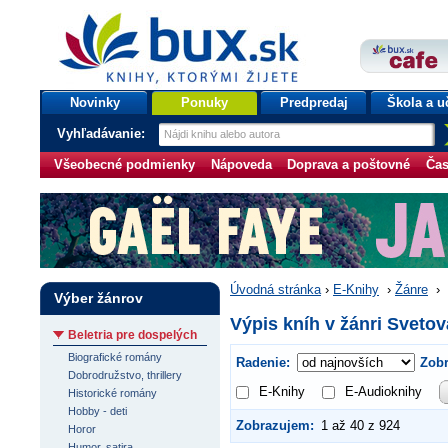
bux.sk
knihy, ktorými žijete
Úvodná stránka
Novinky
Ponuky
Predpredaj
Škola a u
Vyhľadávanie:
Všeobecné podmienky
Nápoveda
Doprava a poštovné
Čas
Úvodná stránka
›
E-Knihy
›
Žánre
›
Výber žánrov
Výpis kníh v žánri Sveto
Beletria pre dospelých
Biografické romány
Radenie:
Zobr
Dobrodružstvo, thrillery
E-Knihy
E-Audioknihy
Historické romány
Hobby - deti
Zobrazujem:
1 až 40 z 924
Horor
Humor, satira