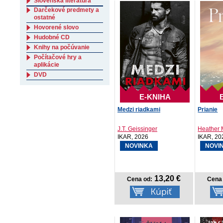
Slovenská literatúra
Darčekové predmety a
ostatné
Hovorené slovo
Hudobné CD
Knihy na počúvanie
Počítačové hry a
aplikácie
DVD
E-KNIHA
Medzi riadkami
Prianie
J.T. Geissinger
Heather 
IKAR, 2026
IKAR, 20
NOVINKA
NOVI
13,20 €
Cena od:
Cena 