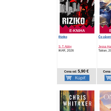
E-KNIHA
Riziko
Čo závet 
S. T. Abby
Jessa Ha
IKAR, 2026
Tatran, 
5,90 €
Cena od:
Cena 