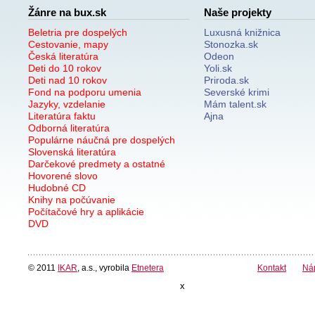
Žánre na bux.sk
Naše projekty
Beletria pre dospelých
Luxusná knižnica
Cestovanie, mapy
Stonozka.sk
Česká literatúra
Odeon
Deti do 10 rokov
Yoli.sk
Deti nad 10 rokov
Priroda.sk
Fond na podporu umenia
Severské krimi
Jazyky, vzdelanie
Mám talent.sk
Literatúra faktu
Ajna
Odborná literatúra
Populárne náučná pre dospelých
Slovenská literatúra
Darčekové predmety a ostatné
Hovorené slovo
Hudobné CD
Knihy na počúvanie
Počítačové hry a aplikácie
DVD
© 2011
IKAR
, a.s., vyrobila
Etnetera
Kontakt
Ná
x