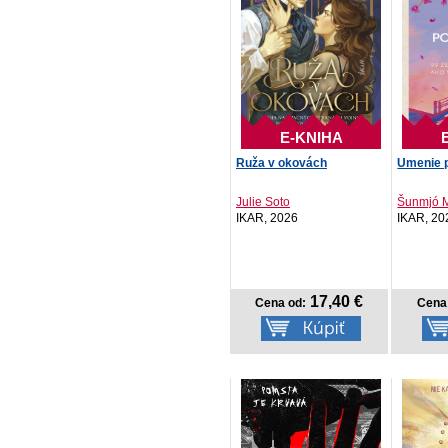
E-KNIHA
Ruža v okovách
Umenie p
Julie Soto
Šunmjó 
IKAR, 2026
IKAR, 20
17,40 €
Cena od:
Cena