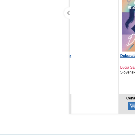
NOTIQUE Denný diár Tomy
Dokonalá
Miedzian
2027, modro-červ...
Lucia Sasková
Filip Spr
PRESCOGROUP SK, 2026
Slovenský spiso..., 2026
Absynt, 
NOVI
11,97 €
11,92 €
Cena od:
Cena od:
Cena