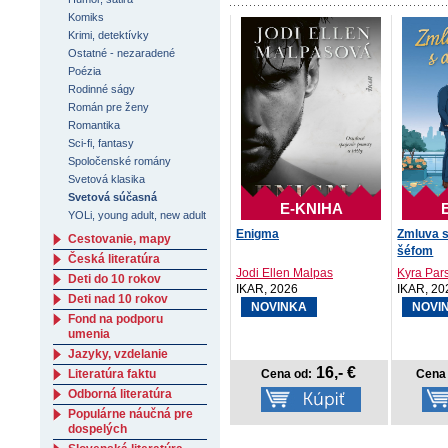
Komiks
Krimi, detektívky
Ostatné - nezaradené
Poézia
Rodinné ságy
Román pre ženy
Romantika
Sci-fi, fantasy
Spoločenské romány
Svetová klasika
Svetová súčasná
E-KNIHA
YOLi, young adult, new adult
Enigma
Zmluva 
Cestovanie, mapy
šéfom
Česká literatúra
Jodi Ellen Malpas
Kyra Pars
Deti do 10 rokov
IKAR, 2026
IKAR, 20
Deti nad 10 rokov
NOVINKA
NOVI
Fond na podporu
umenia
Jazyky, vzdelanie
16,- €
Literatúra faktu
Cena od:
Cena 
Odborná literatúra
Populárne náučná pre
dospelých