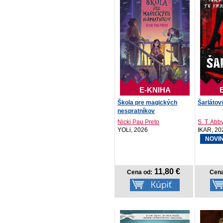
E-KNIHA
Škola pre magických
Šarlátov
nespratníkov
Nicki Pau Preto
S. T. Abb
YOLi, 2026
IKAR, 20
NOVI
11,80 €
Cena od:
Cena