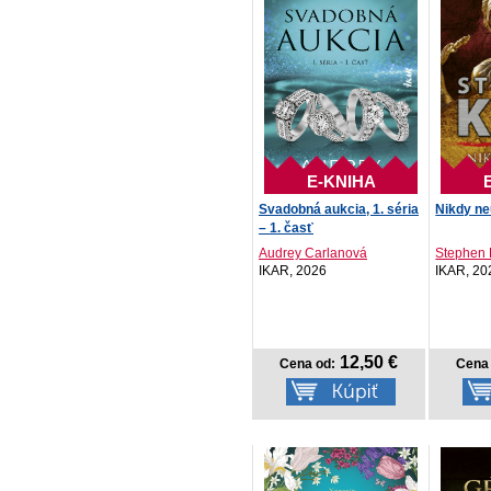
E-KNIHA
Svadobná aukcia, 1. séria
Nikdy ne
– 1. časť
Audrey Carlanová
Stephen 
IKAR, 2026
IKAR, 20
12,50 €
Cena od:
Cena 