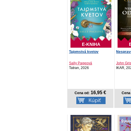
E-KNIHA
Tajomstvá kvetov
Nespravo
Sally Pageová
John Gr
Tatran, 2026
IKAR, 20
16,95 €
Cena od:
Cena 