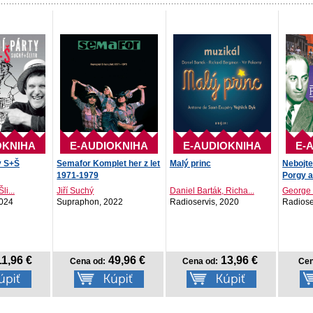
OKNIHA
E-AUDIOKNIHA
E-AUDIOKNIHA
E-
y S+Š
Semafor Komplet her z let
Malý princ
Nebojte
1971-1979
Porgy 
li...
Jiří Suchý
Daniel Barták, Richa...
George
2024
Supraphon, 2022
Radioservis, 2020
Radiose
1,96 €
49,96 €
13,96 €
Cena od:
Cena od:
Cen