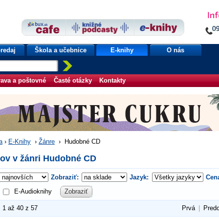
redaj
Škola a učebnice
E-knihy
O nás
ava a poštovné
Časté otázky
Kontakty
a
›
E-Knihy
›
Žánre
›
Hudobné CD
ulov v žánri Hudobné CD
Zobraziť:
Jazyk:
Cen
E-Audioknihy
Zobraziť
1 až 40 z 57
Prvá
|
Pred