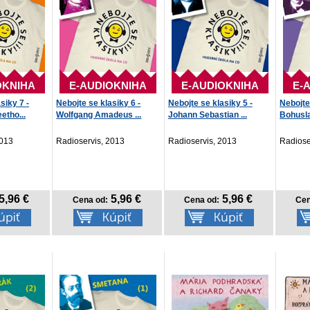
OKNIHA
E-AUDIOKNIHA
E-AUDIOKNIHA
E-
siky 7 -
Nebojte se klasiky 6 -
Nebojte se klasiky 5 -
Nebojte
etho...
Wolfgang Amadeus ...
Johann Sebastian ...
Bohusla
2013
Radioservis, 2013
Radioservis, 2013
Radiose
5,96 €
5,96 €
5,96 €
Cena od:
Cena od:
Cen