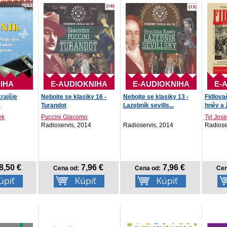
IHA
E-AUDIOKNIHA
E-AUDIOKNIHA
E-
rajšie
Nebojte se klasiky 16 -
Nebojte se klasiky 13 -
Fidlova
e
Turandot
Lazebník sevills...
hněv a 
ek
Puccini Giacomo
Tyl Jose
Radioservis, 2014
Radioservis, 2014
Radiose
8,50 €
7,96 €
7,96 €
Cena od:
Cena od:
Cen