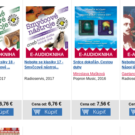
OKNIHA
E-AUDIOKNIHA
E-AUDIOKNIHA
E-
siky 18 -
Nebojte se klasiky 17 -
Srdce dokořán, Cestou
Nebojte
vé ...
Smyčcové nástroj...
duhy
Nápoj l
Miroslava Mašková
Gaetano
2017
Radioservis, 2017
Popron Music, 2016
Radiose
6,76 €
6,76 €
7,56 €
Cena od:
Cena od:
Cen