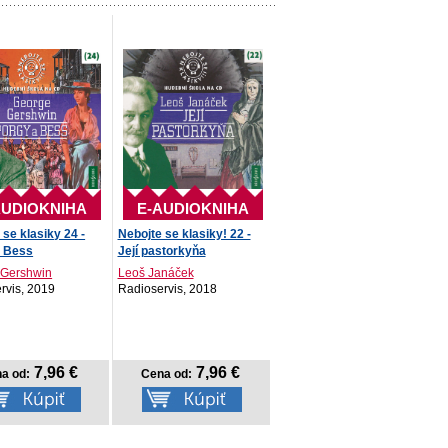
AUDIOKNIHA
E-AUDIOKNIHA
 se klasiky 24 -
Nebojte se klasiky! 22 -
a Bess
Její pastorkyňa
 Gershwin
Leoš Janáček
rvis, 2019
Radioservis, 2018
7,96 €
7,96 €
a od:
Cena od: