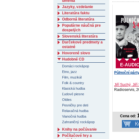
umenia
Jazyky, vzdelanie
Literatúra faktu
Odborná literatúra
Populárne náučná pre
dospelých
Slovenská literatúra
Darčekové predmety a
ostatné
Hovorené slovo
Hudobné CD
E-AUDI
Domáci rock&pop
Etno, jazz
Půlnoční párt
Film, muzikál
Folk & country
Jiří Suchý, Jiří Š
Klasická hudba
Radioservis, 
Ľudové piesne
Oldies
Pesničky pre deti
Relaxačná hudba
1
Cena od:
Vianočná hudba
Zahraničný rock&pop
Knihy na počúvanie
Počítačové hry a