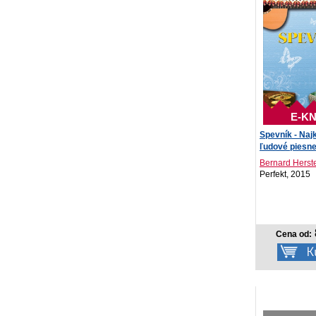
E-KN
Spevník - Najk
ľudové piesn
Bernard Herst
Perfekt, 2015
Cena od: