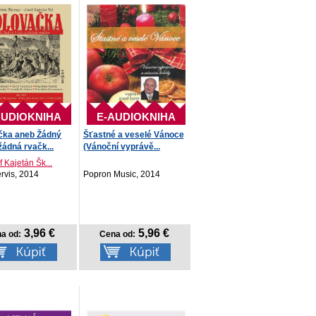
AUDIOKNIHA
E-AUDIOKNIHA
čka aneb Žádný
Šťastné a veselé Vánoce
žádná rvačk...
(Vánoční vyprávě...
f Kajetán Šk...
rvis, 2014
Popron Music, 2014
3,96 €
5,96 €
a od:
Cena od: