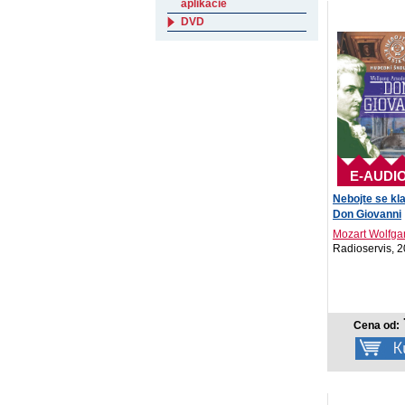
aplikácie
DVD
E-AUDI
Nebojte se kla
Don Giovanni
Mozart Wolfga
Radioservis, 
Cena od: