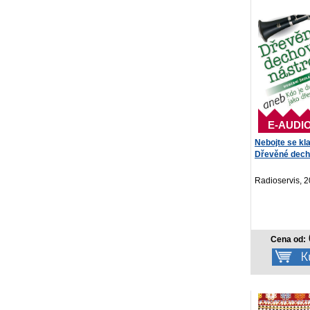
E-AUDI
Nebojte se kla
Dřevěné decho
Radioservis, 
Cena od: