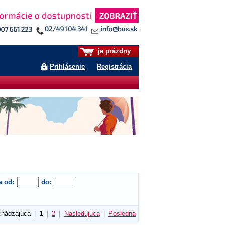
je prázdny
Prihlásenie
Registrácia
a od:
do:
chádzajúca
|
1
|
2
|
Nasledujúca
|
Posledná