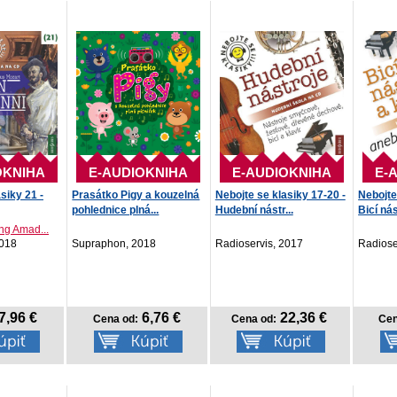
OKNIHA
E-AUDIOKNIHA
E-AUDIOKNIHA
E-
siky 21 -
Prasátko Pigy a kouzelná
Nebojte se klasiky 17-20 -
Nebojte
pohlednice plná...
Hudební nástr...
Bicí nás
ng Amad...
2018
Supraphon, 2018
Radioservis, 2017
Radiose
7,96 €
6,76 €
22,36 €
Cena od:
Cena od:
Cen