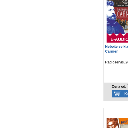
E-AUDI
Nebojte se kla
Carmen
Radioservis, 
Cena od: