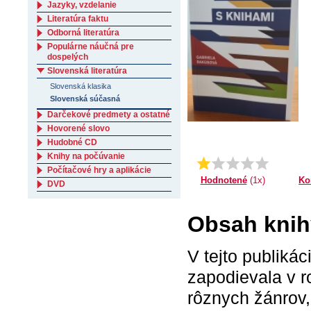
Jazyky, vzdelanie
Literatúra faktu
Odborná literatúra
Populárne náučná pre
dospelých
Slovenská literatúra
Slovenská klasika
Slovenská súčasná
Darčekové predmety a ostatné
Hovorené slovo
Hudobné CD
Knihy na počúvanie
Priemer:
1.0
Počítačové hry a aplikácie
Ko
Hodnotené
(1x)
DVD
Obsah knih
V tejto publikác
zapodievala v r
rôznych žánrov,