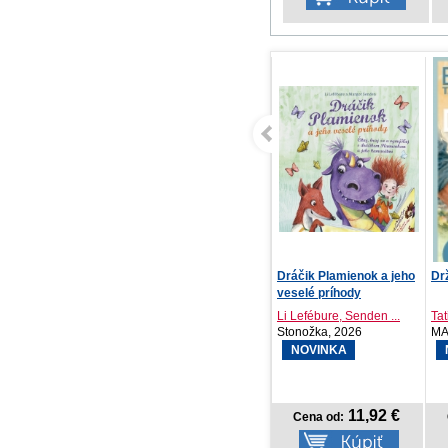
Dráčik Plamienok a jeho
Drž ma, keď svet horí
Po
veselé príhody
Li Lefébure, Senden ...
Tatiana Brezinská
S. 
Stonožka, 2026
MAFRA Slovakia ..., 2026
IK
NOVINKA
NOVINKA
11,92 €
10,42 €
Cena od:
Cena od: