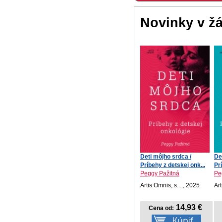
Novinky v ž
Deti môjho srdca /
De
Príbehy z detskej onk...
Pr
Peggy Pažitná
Pe
Artis Omnis, s...., 2025
Art
14,93 €
Cena od: