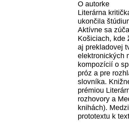
O autorke
Literárna kriti
ukončila štúdiu
Aktívne sa zúča
Košiciach, kde ž
aj prekladovej t
elektronických 
kompozícií o sp
próz a pre rozhl
slovníka. Knižne
prémiou Literár
rozhovory a Med
knihách). Medzi
prototextu k tex