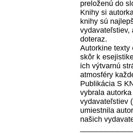
preloženú do sl
Knihy si autork
knihy sú najlep
vydavateľstiev, 
doteraz.
Autorkine texty
skôr k esejisti
ich výtvarnú st
atmosféry každe
Publikácia S KN
vybrala autorka
vydavateľstiev 
umiestnila auto
našich vydavate
____________