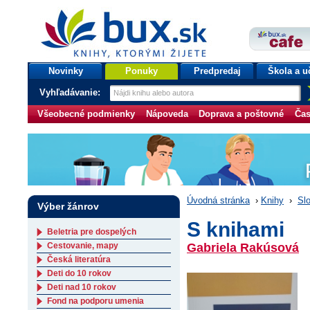
bux.sk
knihy, ktorými žijete
Úvodná stránka
Novinky
Ponuky
Predpredaj
Škola a u
Vyhľadávanie:
Všeobecné podmienky
Nápoveda
Doprava a poštovné
Čas
Úvodná stránka
›
Knihy
›
Slo
Výber žánrov
S knihami
Beletria pre dospelých
Cestovanie, mapy
Gabriela Rakúsová
Česká literatúra
Deti do 10 rokov
Deti nad 10 rokov
Fond na podporu umenia