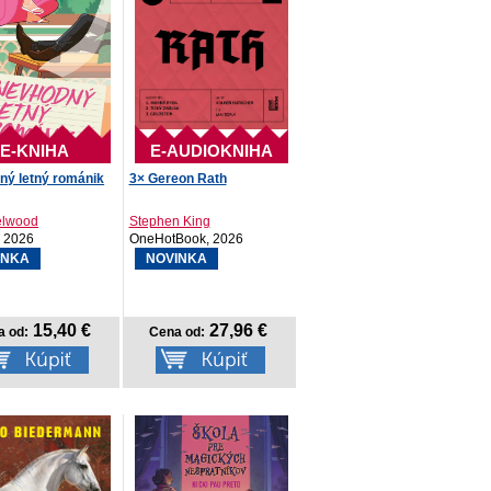
E-KNIHA
E-AUDIOKNIHA
ný letný románik
3× Gereon Rath
elwood
Stephen King
, 2026
OneHotBook, 2026
INKA
NOVINKA
15,40 €
27,96 €
a od:
Cena od: