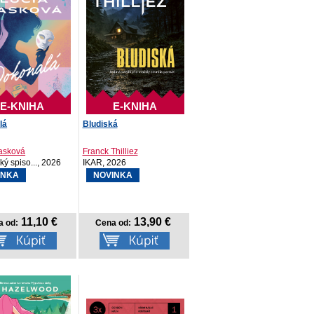
E-KNIHA
E-KNIHA
lá
Bludiská
asková
Franck Thilliez
ý spiso..., 2026
IKAR, 2026
INKA
NOVINKA
11,10 €
13,90 €
a od:
Cena od: