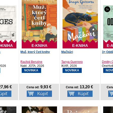
OKNIHA
E-KNIHA
E-KNIHA
E-
s
Muž, který četl knihy
Mačkári
3× Oddě
Rachid Benzine
Tanya Guerrero
Dmitry 
2026
Nakl. JOTA, 2026
IKAR, 2026
OneHot
NOVINKA
NOVINKA
NOV
7,96 €
9,93 €
13,20 €
Cena od:
Cena od:
Cen