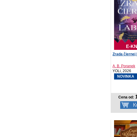
E-KN
Zrada čiernej 
A. B. Poranek
YOLi, 2026
NOVINKA
1
Cena od: