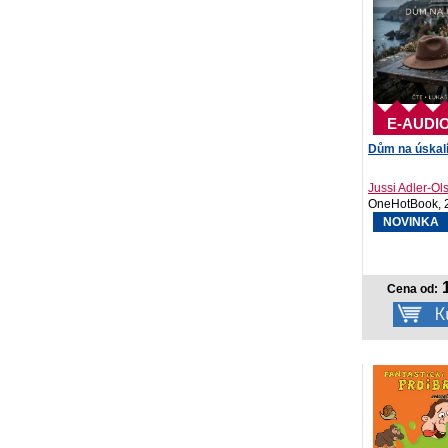
E-AUDI
Dům na úskal
Jussi Adler-Ol
OneHotBook, 
NOVINKA
1
Cena od: