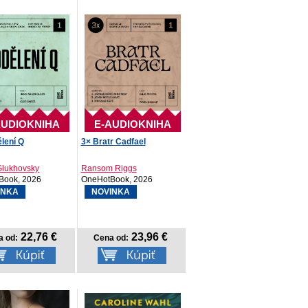
AUDIOKNIHA
E-AUDIOKNIHA
lení Q
3× Bratr Cadfael
Glukhovsky
Ransom Riggs
Book, 2026
OneHotBook, 2026
INKA
NOVINKA
22,76 €
23,96 €
a od:
Cena od: