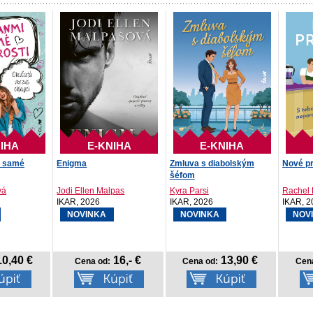
IHA
E-KNIHA
E-KNIHA
ú samé
Enigma
Zmluva s diabolským
Nové pr
šéfom
vá
Jodi Ellen Malpas
Kyra Parsi
Rachel 
IKAR, 2026
IKAR, 2026
IKAR, 2
NOVINKA
NOVINKA
NOV
0,40 €
16,- €
13,90 €
Cena od:
Cena od:
Cen