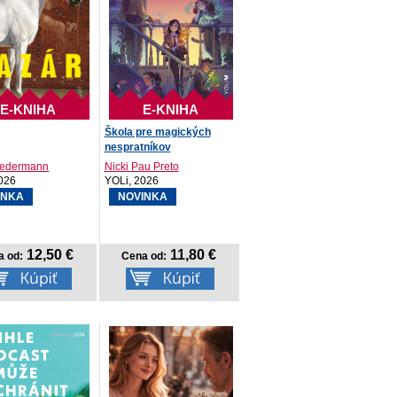
E-KNIHA
E-KNIHA
Škola pre magických
nespratníkov
iedermann
Nicki Pau Preto
026
YOLi, 2026
INKA
NOVINKA
12,50 €
11,80 €
a od:
Cena od: