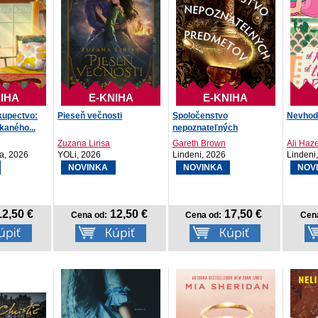
IHA
E-KNIHA
E-KNIHA
kupectvo:
Pieseň večnosti
Spoločenstvo
Nevhod
kaného...
nepoznateľných
predmetov
Zuzana Lirisa
Gareth Brown
Ali Haz
a, 2026
YOLi, 2026
Lindeni, 2026
Lindeni
NOVINKA
NOVINKA
NOV
2,50 €
12,50 €
17,50 €
Cena od:
Cena od:
Cen