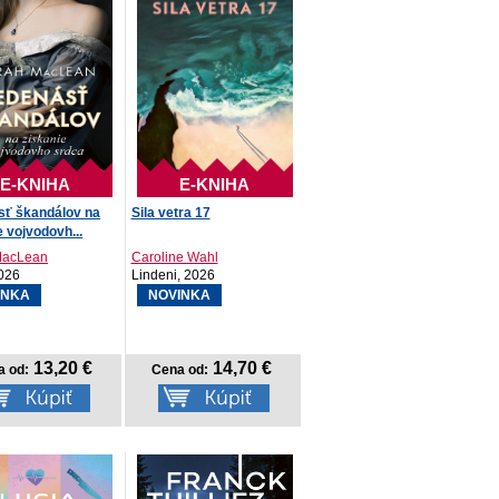
E-KNIHA
E-KNIHA
sť škandálov na
Sila vetra 17
e vojvodovh...
MacLean
Caroline Wahl
026
Lindeni, 2026
INKA
NOVINKA
13,20 €
14,70 €
a od:
Cena od: