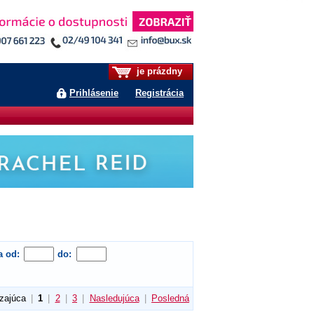
je prázdny
Prihlásenie
Registrácia
a od:
do:
zajúca
|
1
|
2
|
3
|
Nasledujúca
|
Posledná