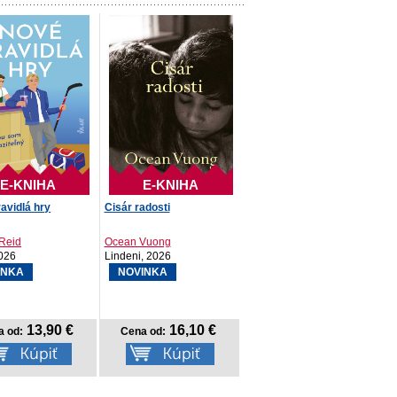
E-KNIHA
E-KNIHA
avidlá hry
Cisár radosti
Reid
Ocean Vuong
026
Lindeni, 2026
INKA
NOVINKA
13,90 €
16,10 €
a od:
Cena od: