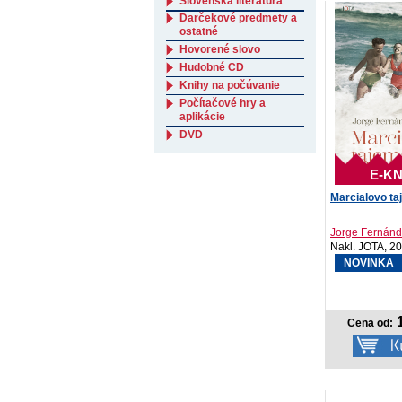
Slovenská literatúra
Darčekové predmety a
ostatné
Hovorené slovo
Hudobné CD
Knihy na počúvanie
Počítačové hry a
aplikácie
DVD
E-KN
Marcialovo ta
Jorge Fernánd
Nakl. JOTA, 2
NOVINKA
1
Cena od: