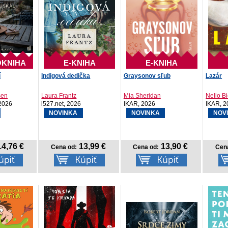
OKNIHA
E-KNIHA
E-KNIHA
í
Indigová dedička
Graysonov sľub
Lazár
sen
Laura Frantz
Mia Sheridan
Nelio B
2026
i527.net, 2026
IKAR, 2026
IKAR, 2
NOVINKA
NOVINKA
NOV
4,76 €
13,99 €
13,90 €
Cena od:
Cena od:
Cen