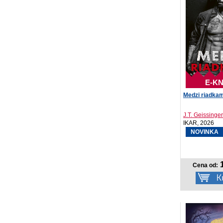
E-KN
Medzi riadkam
J.T. Geissinger
IKAR, 2026
NOVINKA
1
Cena od: