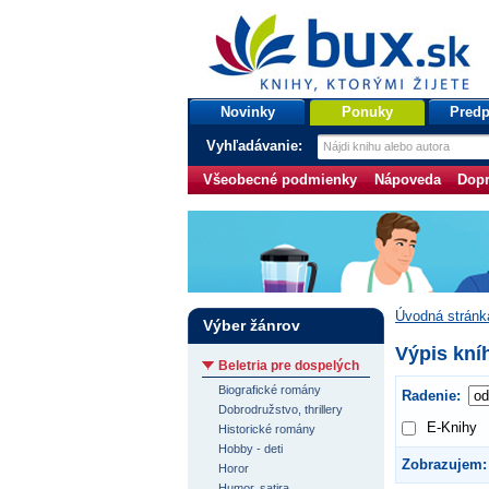
bux.sk
knihy, ktorými žijete
Úvodná stránka
Novinky
Ponuky
Predp
Vyhľadávanie:
Všeobecné podmienky
Nápoveda
Dopr
Úvodná stránk
Výber žánrov
Výpis kníh
Beletria pre dospelých
Biografické romány
Radenie:
Dobrodružstvo, thrillery
E-Knihy
Historické romány
Hobby - deti
Zobrazujem:
Horor
Humor, satira