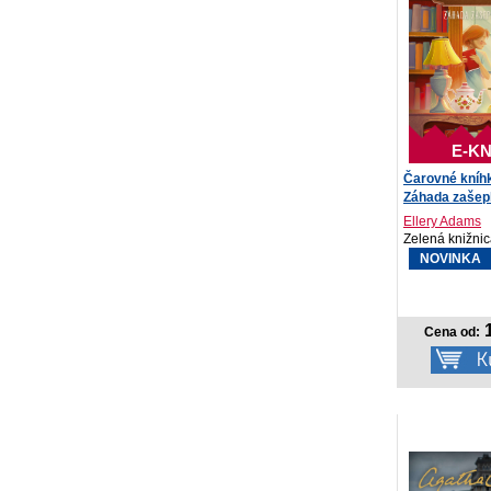
E-KN
Čarovné kníh
Záhada zašep
Ellery Adams
Zelená knižnic
NOVINKA
1
Cena od: