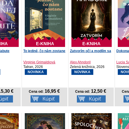
IHA
E-KNIHA
E-KNIHA
labute
To jediné, čo nám zostane
Zatvorím oči a modlím sa
Dokona
Virginie Grimaldiová
Alex Ahndoril
Lucia S
Tatran, 2026
Zelená knižnica, 2026
Slovensk
NOVINKA
NOVINKA
NOV
5,30 €
16,95 €
12,50 €
Cena od:
Cena od:
Cen