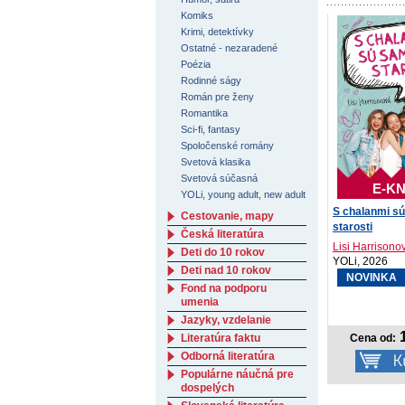
Komiks
Krimi, detektívky
Ostatné - nezaradené
Poézia
Rodinné ságy
Román pre ženy
Romantika
Sci-fi, fantasy
Spoločenské romány
Svetová klasika
Svetová súčasná
E-KN
YOLi, young adult, new adult
S chalanmi s
Cestovanie, mapy
starosti
Česká literatúra
Lisi Harrisono
Deti do 10 rokov
YOLi, 2026
Deti nad 10 rokov
NOVINKA
Fond na podporu
umenia
Jazyky, vzdelanie
1
Literatúra faktu
Cena od:
Odborná literatúra
Populárne náučná pre
dospelých