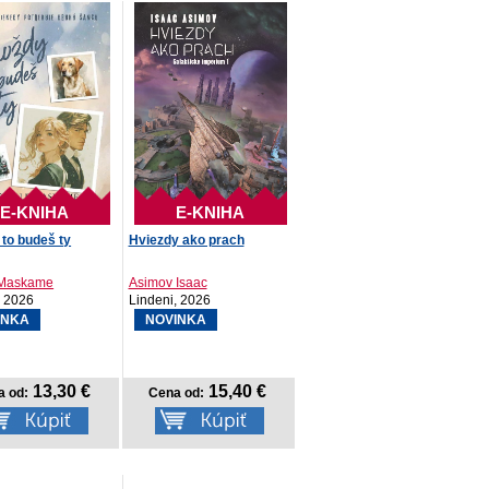
E-KNIHA
E-KNIHA
to budeš ty
Hviezdy ako prach
 Maskame
Asimov Isaac
, 2026
Lindeni, 2026
INKA
NOVINKA
13,30 €
15,40 €
a od:
Cena od: