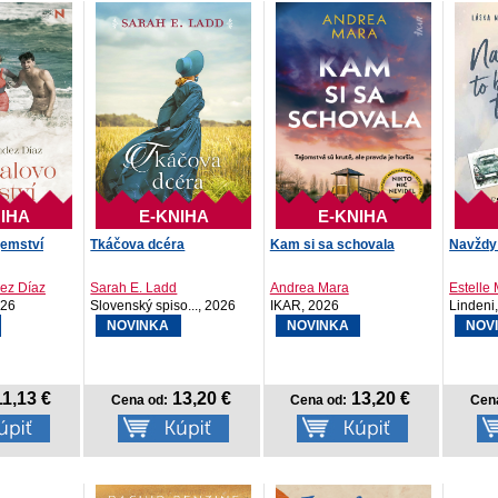
IHA
E-KNIHA
E-KNIHA
jemství
Tkáčova dcéra
Kam si sa schovala
Navždy 
ez Díaz
Sarah E. Ladd
Andrea Mara
Estelle
026
Slovenský spiso..., 2026
IKAR, 2026
Lindeni
NOVINKA
NOVINKA
NOV
1,13 €
13,20 €
13,20 €
Cena od:
Cena od:
Cen