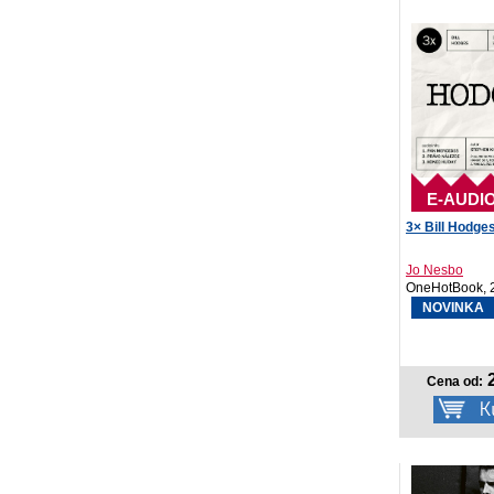
E-AUDI
3× Bill Hodge
Jo Nesbo
OneHotBook, 
NOVINKA
2
Cena od: