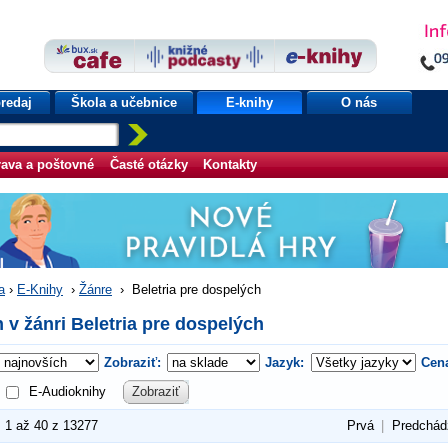
redaj
Škola a učebnice
E-knihy
O nás
ava a poštovné
Časté otázky
Kontakty
a
›
E-Knihy
›
Žánre
›
Beletria pre dospelých
 v žánri Beletria pre dospelých
Zobraziť:
Jazyk:
Cen
E-Audioknihy
Zobraziť
1 až 40 z 13277
Prvá
|
Predchád