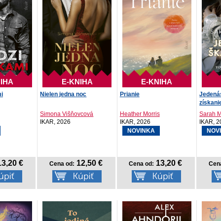
IHA
E-KNIHA
E-KNIHA
i
Nielen jedna noc
Prianie
Jedená
získani
Simona Višňovcová
Heather Morris
Sarah 
IKAR, 2026
IKAR, 2026
IKAR, 2
NOVINKA
NOV
3,20 €
12,50 €
13,20 €
Cena od:
Cena od:
Cen