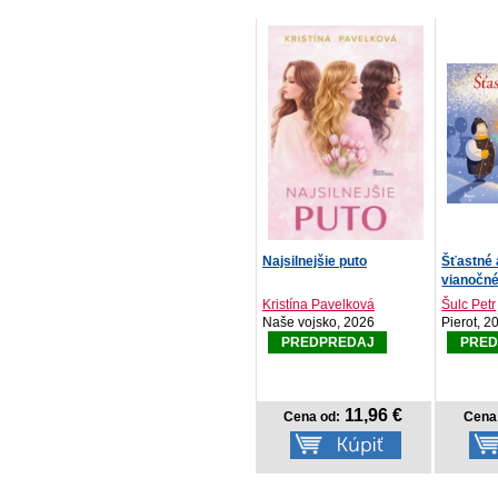
Najsilnejšie puto
Šťastné 
vianočné 
Kristína Pavelková
Šulc Petr
Naše vojsko, 2026
Pierot, 2
PREDPREDAJ
PRED
11,96 €
Cena od:
Cena