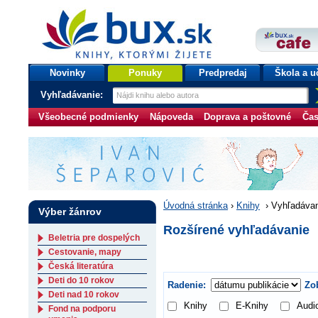
bux.sk
knihy, ktorými žijete
Úvodná stránka
Novinky
Ponuky
Predpredaj
Škola a u
Vyhľadávanie:
Všeobecné podmienky
Nápoveda
Doprava a poštovné
Čas
Úvodná stránka
›
Knihy
›
Vyhľadávan
Výber žánrov
Rozšírené vyhľadávanie
Beletria pre dospelých
Cestovanie, mapy
Česká literatúra
Deti do 10 rokov
Radenie:
Zob
Deti nad 10 rokov
Knihy
E-Knihy
Audi
Fond na podporu