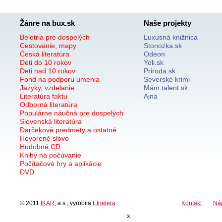
Žánre na bux.sk
Naše projekty
Beletria pre dospelých
Luxusná knižnica
Cestovanie, mapy
Stonozka.sk
Česká literatúra
Odeon
Deti do 10 rokov
Yoli.sk
Deti nad 10 rokov
Priroda.sk
Fond na podporu umenia
Severské krimi
Jazyky, vzdelanie
Mám talent.sk
Literatúra faktu
Ajna
Odborná literatúra
Populárne náučná pre dospelých
Slovenská literatúra
Darčekové predmety a ostatné
Hovorené slovo
Hudobné CD
Knihy na počúvanie
Počítačové hry a aplikácie
DVD
© 2011
IKAR
, a.s., vyrobila
Etnetera
Kontakt
Ná
x