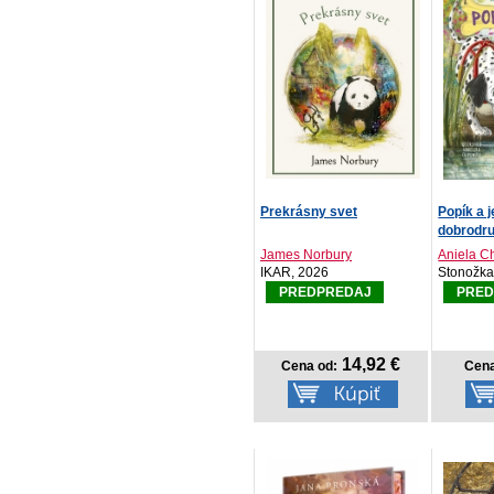
Prekrásny svet
Popík a 
dobrodru
James Norbury
Aniela C
IKAR, 2026
Stonožka
PREDPREDAJ
PRED
14,92 €
Cena od:
Cena