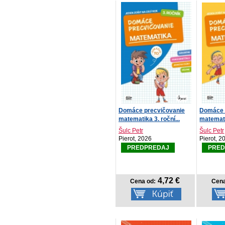
Domáce precvičovanie
Domáce 
matematika 3. roční...
matematik
Šulc Petr
Šulc Petr
Pierot, 2026
Pierot, 2
PREDPREDAJ
PRED
4,72 €
Cena od:
Cena