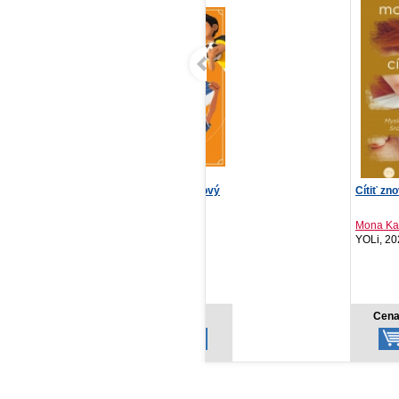
Môj futbalový tréningový
Cítiť znova
Zažehnut
denník
Mona Kasten
Melanie
Fortuna Libri, 2026
YOLi, 2021
Red, 20
NOVI
9,68 €
11,12 €
Cena od:
Cena od:
Cena