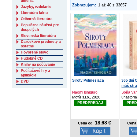
umenia
Zobrazujem:
1 až 40 z 33657
Jazyky, vzdelanie
Literatúra faktu
Odborná literatúra
Populárne náučná pre
dospelých
Slovenská literatúra
Darčekové predmety a
ostatné
Hovorené slovo
Hudobné CD
Knihy na počúvanie
Počítačové hry a
aplikácie
Siroty Polmesiaca
365 dní 
DVD
máš str
Naomi Ishiguro
Soňa Va
Motýľ s.r.o., 2026
unastori
PREDPREDAJ
PRED
18,68 €
Cena od:
Cena 