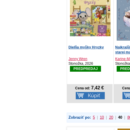
Dielňa myšky Hryzky
Najkrajš
starej m
Jenny Wren
Karine-Ma
Stonožka, 2026
Stonožka
PREDPREDAJ
PRED
7,42 €
Cena od:
Cena
Zobraziť po:
5
|
10
|
20
|
40
|
8