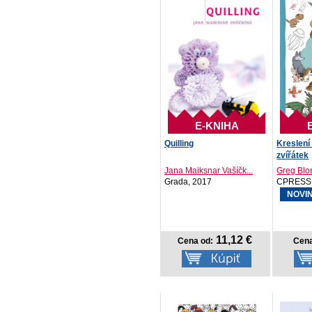
E-KNIHA
Quilling
Kreslení
zvířátek
Jana Maiksnar Vašíčk...
Greg Blo
Grada, 2017
CPRESS
NOVI
11,12 €
Cena od:
Cena