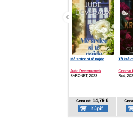
Mé srdce si tě najde
Tři královny
První z 
Jude Deverauxová
Geneva Lee
Andrea 
BARONET, 2023
Red, 2026
George P
NOVI
14,79 €
14,06 €
Cena od:
Cena od:
Cena