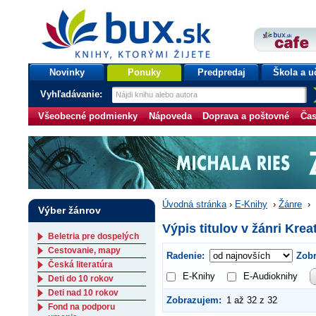
bux.sk
knihy, ktorými žijete
Úvodná stránka
Novinky
Ponuky
Predpredaj
Škola a u
Vyhľadávanie:
Všeobecné podmienky
Nápoveda
Doprava a poštovné
Čas
Úvodná stránka
›
E-Knihy
›
Žánre
›
Výber žánrov
Výpis titulov v žánri Kreat
Beletria pre dospelých
Cestovanie, mapy
Radenie:
Zobr
Česká literatúra
E-Knihy
E-Audioknihy
Deti do 10 rokov
Deti nad 10 rokov
Zobrazujem:
1 až 32 z 32
Fond na podporu