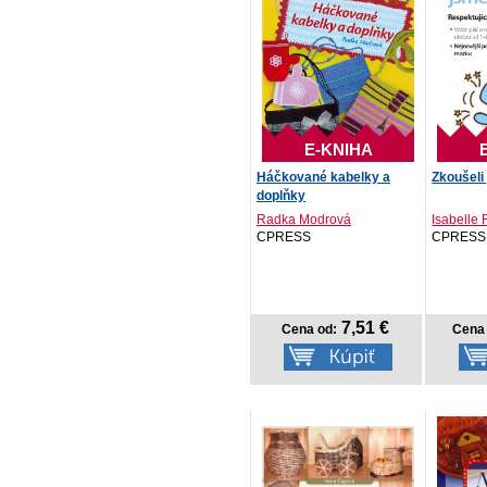
E-KNIHA
Háčkované kabelky a
Zkoušeli
doplňky
Radka Modrová
Isabelle F
CPRESS
CPRESS
7,51 €
Cena od:
Cena 