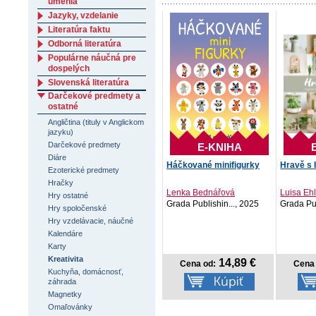
umenia
Jazyky, vzdelanie
Literatúra faktu
Odborná literatúra
Populárne náučná pre
dospelých
Slovenská literatúra
Darčekové predmety a
ostatné
Angličtina (tituly v Anglickom
jazyku)
Darčekové predmety
E-KNIHA
Diáre
Háčkované minifigurky
Hravě s
Ezoterické predmety
Hračky
Lenka Bednářová
Luisa Eh
Hry ostatné
Grada Publishin..., 2025
Grada Pub
Hry spoločenské
Hry vzdelávacie, náučné
Kalendáre
Karty
Kreativita
14,89 €
Cena od:
Cena 
Kuchyňa, domácnosť,
záhrada
Magnetky
Omaľovánky