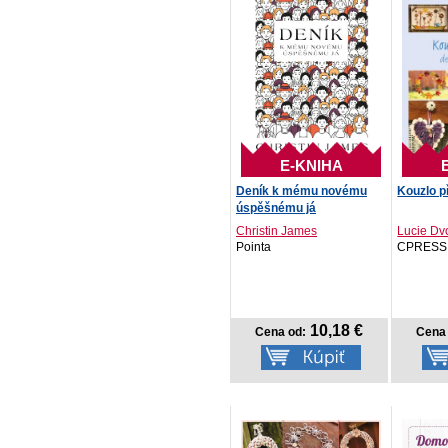
E-KNIHA
Deník k mému novému
Kouzlo p
úspěšnému já
Christin James
Lucie Dvo
Pointa
CPRESS
10,18 €
Cena od:
Cena 