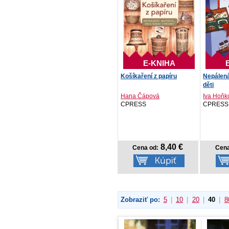
E-KNIHA
Košíkaření z papíru
Nepálen
děti
Hana Čápová
Iva Hoňk
CPRESS
CPRESS
8,40 €
Cena od:
Cena
Zobraziť po:
5
|
10
|
20
|
40
|
8