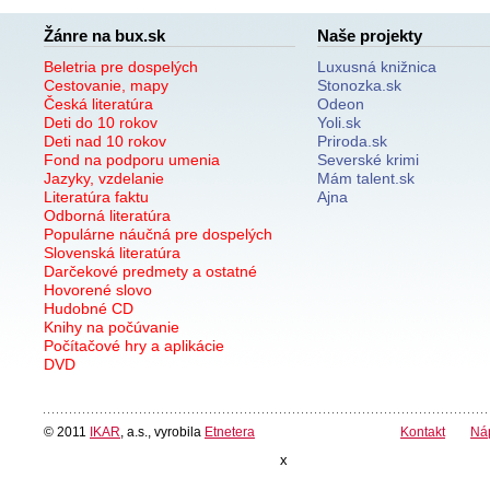
Žánre na bux.sk
Naše projekty
Beletria pre dospelých
Luxusná knižnica
Cestovanie, mapy
Stonozka.sk
Česká literatúra
Odeon
Deti do 10 rokov
Yoli.sk
Deti nad 10 rokov
Priroda.sk
Fond na podporu umenia
Severské krimi
Jazyky, vzdelanie
Mám talent.sk
Literatúra faktu
Ajna
Odborná literatúra
Populárne náučná pre dospelých
Slovenská literatúra
Darčekové predmety a ostatné
Hovorené slovo
Hudobné CD
Knihy na počúvanie
Počítačové hry a aplikácie
DVD
© 2011
IKAR
, a.s., vyrobila
Etnetera
Kontakt
Ná
x