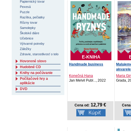
Papiernický tovar
Pexesá
Puzzle
Razítka, pečiatky
Rôzny tovar
Samolepky
Školské diáre
Učebnice
Výtvarné potreby
Záložky
Zdravie, starostlivosť o telo
E-KNIHA
Hovorené slovo
Handmade business
Malujem
Hudobné CD
akvarel
Knihy na počúvanie
Konečná Hana
Maria Gi
Počítačové hry a
Jan Melvil Publ..., 2022
Grada, 2
aplikácie
DVD
12,79 €
Cena od:
Cena