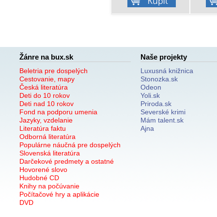
Žánre na bux.sk
Naše projekty
Beletria pre dospelých
Luxusná knižnica
Cestovanie, mapy
Stonozka.sk
Česká literatúra
Odeon
Deti do 10 rokov
Yoli.sk
Deti nad 10 rokov
Priroda.sk
Fond na podporu umenia
Severské krimi
Jazyky, vzdelanie
Mám talent.sk
Literatúra faktu
Ajna
Odborná literatúra
Populárne náučná pre dospelých
Slovenská literatúra
Darčekové predmety a ostatné
Hovorené slovo
Hudobné CD
Knihy na počúvanie
Počítačové hry a aplikácie
DVD