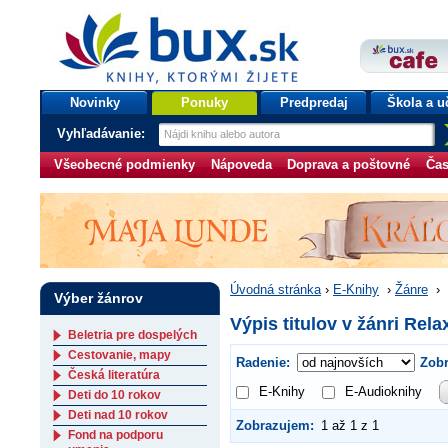
bux.sk
knihy, ktorými žijete
Úvodná stránka
Novinky
Ponuky
Predpredaj
Škola a u
Vyhľadávanie:
Všeobecné podmienky
Nápoveda
Doprava a poštovné
Čas
Úvodná stránka
›
E-Knihy
›
Žánre
›
Výber žánrov
Výpis titulov v žánri Rel
Beletria pre dospelých
Cestovanie, mapy
Radenie:
Zobr
Česká literatúra
E-Knihy
E-Audioknihy
Deti do 10 rokov
Deti nad 10 rokov
Zobrazujem:
1 až 1 z 1
Fond na podporu