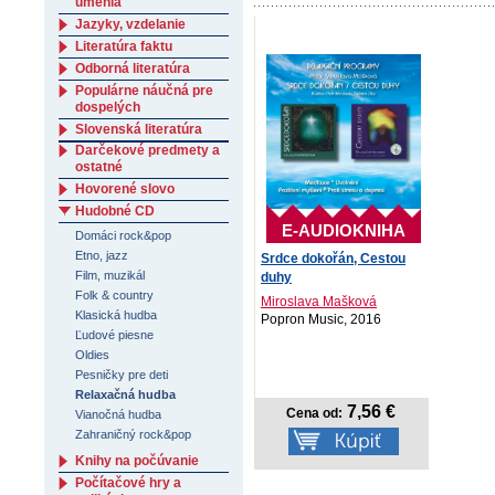
umenia
Jazyky, vzdelanie
Literatúra faktu
Odborná literatúra
Populárne náučná pre
dospelých
Slovenská literatúra
Darčekové predmety a
ostatné
Hovorené slovo
Hudobné CD
E-AUDIOKNIHA
Domáci rock&pop
Etno, jazz
Srdce dokořán, Cestou
Film, muzikál
duhy
Folk & country
Miroslava Mašková
Klasická hudba
Popron Music, 2016
Ľudové piesne
Oldies
Pesničky pre deti
Relaxačná hudba
7,56 €
Cena od:
Vianočná hudba
Zahraničný rock&pop
Knihy na počúvanie
Počítačové hry a