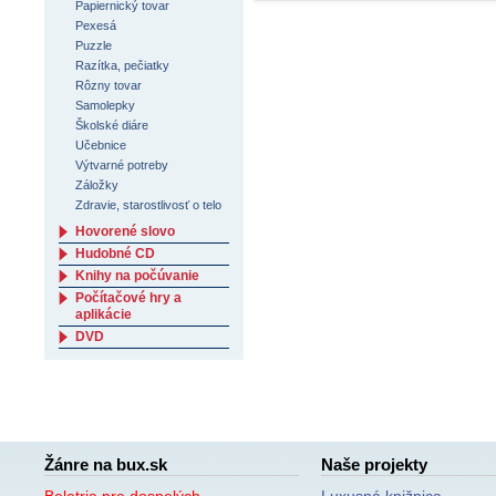
Papiernický tovar
Pexesá
Puzzle
Razítka, pečiatky
Rôzny tovar
Samolepky
Školské diáre
Učebnice
Výtvarné potreby
Záložky
Zdravie, starostlivosť o telo
Hovorené slovo
Hudobné CD
Knihy na počúvanie
Počítačové hry a
aplikácie
DVD
Žánre na bux.sk
Naše projekty