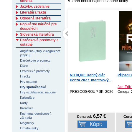
umenia
V žánri neboli nájdené žiadne knihy.
Jazyky, vzdelanie
Literatúra faktu
Odborná literatúra
Populárne náučná pre
dospelých
Slovenská literatúra
Darčekové predmety a
ostatné
Angličtina (tituly v Anglickom
jazyku)
Darčekové predmety
Diáre
Ezoterické predmety
Kniha aktivít magnetické
NOTIQUE Denný diár
Případ 
Hračky
TANGRAMY - Dopr...
Ponza 2027, mentolový...
Hry ostatné
Jan-Erik 
Hry spoločenské
Svojtka SK, 2026
PRESCOGROUP SK, 2026
Omega, 
Hry vzdelávacie, náučné
Kalendáre
Karty
Kreativita
Kuchyňa, domácnosť,
5,92 €
6,57 €
Cena od:
Cena od:
Cena
záhrada
Magnetky
Omaľovánky