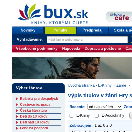
bux.sk
knihy, ktorými žijete
Úvodná stránka
Novinky
Ponuky
Predpredaj
Škola a u
Vyhľadávanie:
Všeobecné podmienky
Nápoveda
Doprava a poštovné
Čas
Úvodná stránka
›
E-Knihy
›
Žánre
›
Výber žánrov
Výpis titulov v žánri Hry
Beletria pre dospelých
Cestovanie, mapy
Radenie:
Zobr
Česká literatúra
E-Knihy
E-Audioknihy
Deti do 10 rokov
Deti nad 10 rokov
Zobrazujem:
1 až 0 z 0
Fond na podporu