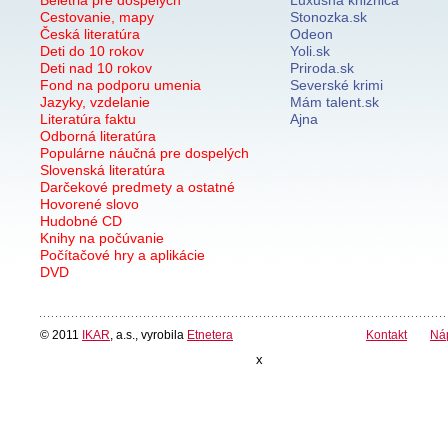
Beletria pre dospelých
Luxusná knižnica
Cestovanie, mapy
Stonozka.sk
Česká literatúra
Odeon
Deti do 10 rokov
Yoli.sk
Deti nad 10 rokov
Priroda.sk
Fond na podporu umenia
Severské krimi
Jazyky, vzdelanie
Mám talent.sk
Literatúra faktu
Ajna
Odborná literatúra
Populárne náučná pre dospelých
Slovenská literatúra
Darčekové predmety a ostatné
Hovorené slovo
Hudobné CD
Knihy na počúvanie
Počítačové hry a aplikácie
DVD
© 2011
IKAR
, a.s., vyrobila
Etnetera
Kontakt
Ná
x