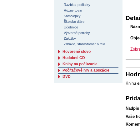
Razítka, pečiatky
Rôzny tovar
Samolepky
Detai
Školské diáre
Názo
Učebnice
Výtvarné potreby
Obje
Záložky
Zdravie, starostlivosť o telo
Zobra
Hovorené slovo
Hudobné CD
Knihy na počúvanie
Počítačové hry a aplikácie
Hodn
DVD
Knihu e
Prid
Nadpis
Vaše h
Koment