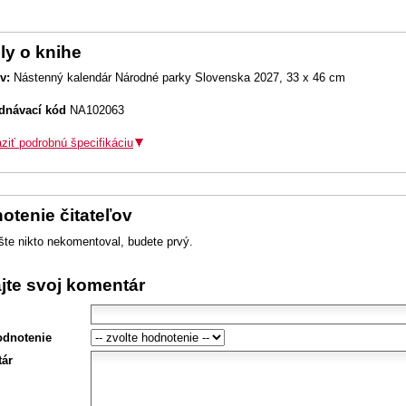
ly o knihe
v:
Nástenný kalendár Národné parky Slovenska 2027, 33 x 46 cm
dnávací kód
NA102063
ziť podrobnú špecifikáciu
otenie čitateľov
šte nikto nekomentoval, budete prvý.
ajte svoj komentár
odnotenie
ár