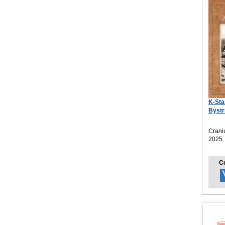
K-Sta
Bystr
nást
Crani
2025
C