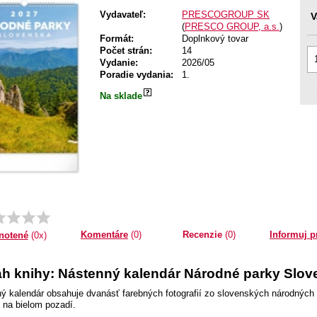
Vydavateľ:
PRESCOGROUP SK
V
(
PRESCO GROUP, a.s.
)
Formát:
Doplnkový tovar
Počet strán:
14
Vydanie:
2026/05
Poradie vydania:
1.
Na sklade
Komentáre
(0)
Recenzie
(0)
Informuj p
notené
(0x)
h knihy: Nástenný kalendár Národné parky Slove
ý kalendár obsahuje dvanásť farebných fotografií zo slovenských národných
na bielom pozadí.