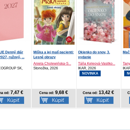
 jej malí pacienti:
Okienko do snov, 3.
Mačkári
Najl
obrazy
vydanie
 Cholewińska-S...
Táňa Keleová-Vasilko...
Tanya Guerrero
Lys
ka, 2026
IKAR, 2026
IKAR, 2026
Tatr
NOVINKA
NOVINKA
9,68 €
13,42 €
14,18 €
na od:
Cena od:
Cena od:
C