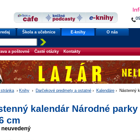
redaj
Škola a učebnice
E-knihy
O nás
ava a poštovné
Časté otázky
Kontakty
stránka
›
Knihy
›
Darčekové predmety a ostatné
›
Kalendáre
› Nástenný k
stenný kalendár Národné parky 
46 cm
r neuvedený