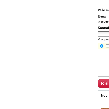
Vaše m
E-mail
(nebude 
Kontrol
V odpov
Kni
Novi