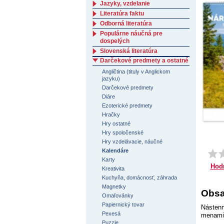
Jazyky, vzdelanie
Literatúra faktu
Odborná literatúra
Populárne náučná pre
dospelých
Slovenská literatúra
Darčekové predmety a ostatné
Angličtina (tituly v Anglickom
jazyku)
Darčekové predmety
Diáre
Ezoterické predmety
Hračky
Hry ostatné
Hry spoločenské
Hry vzdelávacie, náučné
Kalendáre
Karty
Hod
Kreativita
Kuchyňa, domácnosť, záhrada
Magnetky
Obsa
Omaľovánky
Papiernický tovar
Nástenn
Pexesá
menami 
Puzzle