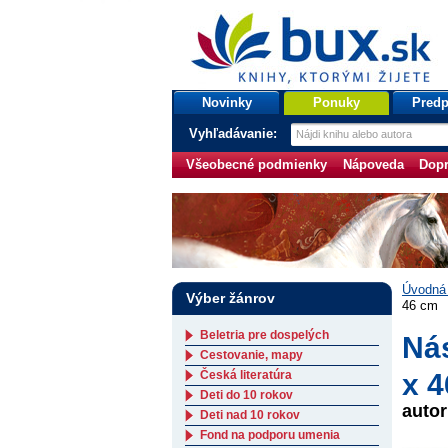
bux.sk
knihy, ktorými žijete
Úvodná stránka
Novinky
Ponuky
Predp
Vyhľadávanie:
Všeobecné podmienky
Nápoveda
Dopr
Úvodná 
Výber žánrov
46 cm
Beletria pre dospelých
Ná
Cestovanie, mapy
Česká literatúra
x 
Deti do 10 rokov
auto
Deti nad 10 rokov
Fond na podporu umenia