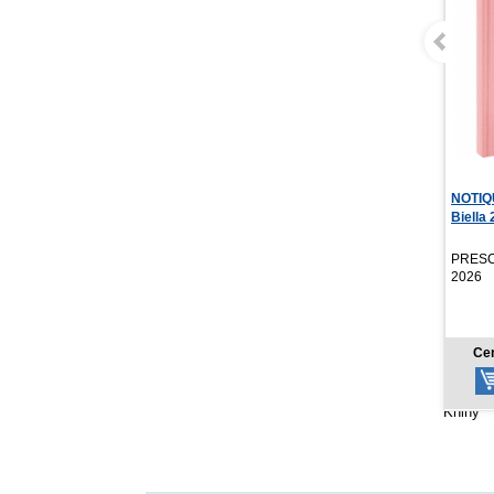
NOTIQUE Denný diár
Miška a
Biella 2027, ružový, ...
Lesné 
Aniela
PRESCOGROUP SK,
Stonož
2026
7,47 €
Cena od:
Ce
Knihy