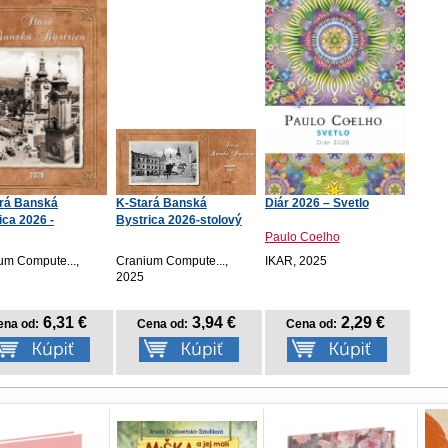
rá Banská
K-Stará Banská
Diár 2026 – Svetlo
ica 2026 -
Bystrica 2026-stolový
enný
Paulo Coelho
um Compute...,
Cranium Compute...,
IKAR, 2025
2025
6,31 €
3,94 €
2,29 €
ena od:
Cena od:
Cena od: