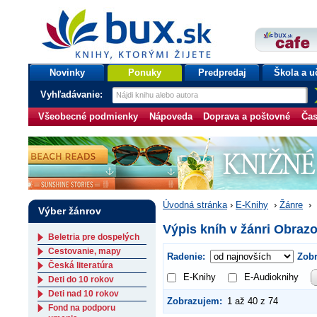
bux.sk
knihy, ktorými žijete
Úvodná stránka
Novinky
Ponuky
Predpredaj
Škola a u
Vyhľadávanie:
Všeobecné podmienky
Nápoveda
Doprava a poštovné
Čas
Úvodná stránka
›
E-Knihy
›
Žánre
›
Výber žánrov
Výpis kníh v žánri Obraz
Beletria pre dospelých
Cestovanie, mapy
Radenie:
Zobr
Česká literatúra
E-Knihy
E-Audioknihy
Deti do 10 rokov
Deti nad 10 rokov
Zobrazujem:
1 až 40 z 74
Fond na podporu