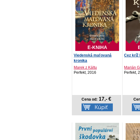
E-KNIHA
Viedenská maľovaná
Cez kríž 
kronika
Marek z Káltu
Marián 
Perfekt, 2016
Perfekt, 
17,- €
Cena od:
Cen