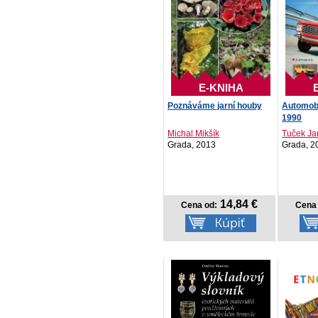
E-KNIHA
Poznáváme jarní houby
Automobi
1990
Michal Mikšík
Tuček Ja
Grada, 2013
Grada, 2
14,84 €
Cena od:
Cena 