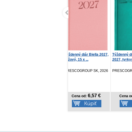
Týždenný diár Biella 2027,
Týždenný diár Aprint Top
Miška a j
ružový, 15 x ...
2027, tyrkysový...
Lesné o
Aniela C
PRESCOGROUP SK, 2026
PRESCOGROUP SK, 2026
Stonožka
6,57 €
6,87 €
Cena od:
Cena od:
Cen