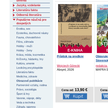
umenia
Jazyky, vzdelanie
Literatúra faktu
Odborná literatúra
Populárne náučná pre
dospelých
Erotika, sex
Ezoterika, duchovné náuky
Fauna, chovateľstvo
Flóra, záhrada
Hobby - muži
E-KNIHA
Hobby - ženy
Krása, móda, kozmetika
Prípitok na predkov
Objavuj
Krížovky, hádanky, hry
Slovens
Kultúra, umenie
Wojciech Górecki
redakcia
Lexikóny,encyklopédie
Absynt, 2026
MAFRA Sl
Literatúra faktu
Medicína, zdravie
Obrazové publikácie
Partnerské vzťahy, rodina
13,90 €
Právo, sociológia
Cena od:
Cena 
Šport & hry
Varenie, nápoje, diéty
Veda a technika
Záhady, tajomno