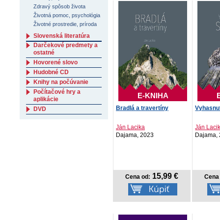
Zdravý spôsob života
Životná pomoc, psychológia
Životné prostredie, príroda
Slovenská literatúra
Darčekové predmety a
ostatné
Hovorené slovo
Hudobné CD
Knihy na počúvanie
Počítačové hry a
E-KNIHA
aplikácie
Bradlá a travertíny
Vyhasnu
DVD
Ján Lacika
Ján Laci
Dajama, 2023
Dajama,
15,99 €
Cena od:
Cena 