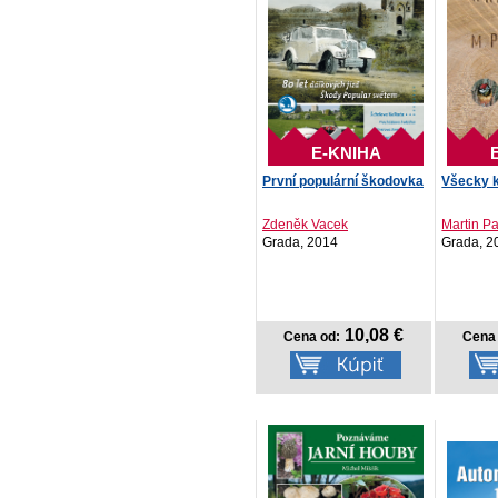
E-KNIHA
První populární škodovka
Všecky 
Zdeněk Vacek
Martin Pa
Grada, 2014
Grada, 2
10,08 €
Cena od:
Cena 