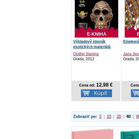
E-KNIHA
Výkladový slovník
Etnokorá
exotických materiálů
Ondřej Slanina
Jana Jir
Grada, 2012
Grada, 2
12,98 €
Cena od:
Cena
Zobraziť po:
5
|
10
|
20
|
40
|
8