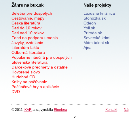
Žánre na bux.sk
Naše projekty
Beletria pre dospelých
Luxusná knižnica
Cestovanie, mapy
Stonozka.sk
Česká literatúra
Odeon
Deti do 10 rokov
Yoli.sk
Deti nad 10 rokov
Priroda.sk
Fond na podporu umenia
Severské krimi
Jazyky, vzdelanie
Mám talent.sk
Literatúra faktu
Ajna
Odborná literatúra
Populárne náučná pre dospelých
Slovenská literatúra
Darčekové predmety a ostatné
Hovorené slovo
Hudobné CD
Knihy na počúvanie
Počítačové hry a aplikácie
DVD
© 2011
IKAR
, a.s., vyrobila
Etnetera
Kontakt
Ná
x