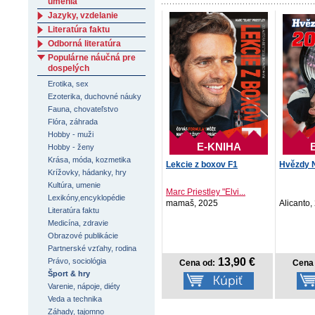
umenia
Jazyky, vzdelanie
Literatúra faktu
Odborná literatúra
Populárne náučná pre
dospelých
Erotika, sex
Ezoterika, duchovné náuky
Fauna, chovateľstvo
Flóra, záhrada
Hobby - muži
E-KNIHA
Hobby - ženy
Krása, móda, kozmetika
Lekcie z boxov F1
Hvězdy 
Krížovky, hádanky, hry
Kultúra, umenie
Marc Priestley "Elvi...
Lexikóny,encyklopédie
mamaš, 2025
Alicanto,
Literatúra faktu
Medicína, zdravie
Obrazové publikácie
Partnerské vzťahy, rodina
13,90 €
Právo, sociológia
Cena od:
Cena 
Šport & hry
Varenie, nápoje, diéty
Veda a technika
Záhady, tajomno