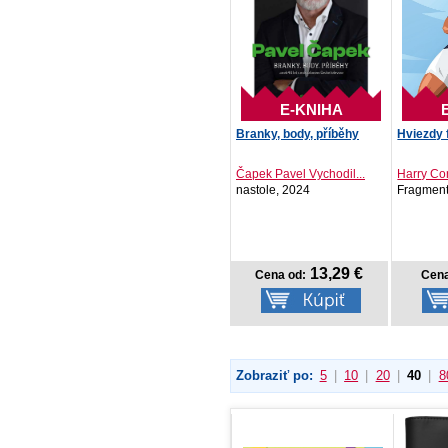
E-KNIHA
Branky, body, příběhy
Hviezdy 
Čapek Pavel Vychodil...
Harry Co
nastole, 2024
Fragment
13,29 €
Cena od:
Cena
Zobraziť po:
5
|
10
|
20
|
40
|
8