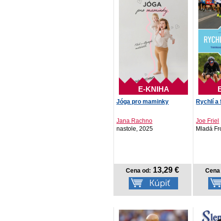
E-KNIHA
Jóga pro maminky
Rychlí a 
Jana Rachno
Joe Friel
nastole, 2025
Mladá Fr
13,29 €
Cena od:
Cena 