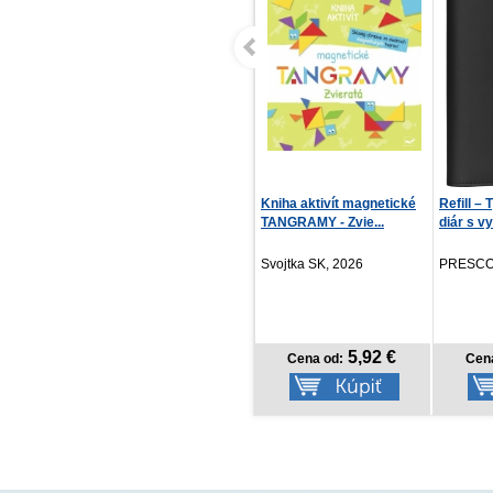
Kniha aktivít magnetické
Refill – Týždenný krúžkový
Zatvorím
TANGRAMY - Zvie...
diár s vymeni...
Alex Ahn
Svojtka SK, 2026
PRESCOGROUP SK, 2026
Zelená k
5,92 €
8,97 €
Cena od:
Cena od:
Cena