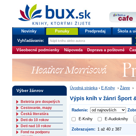
bux.sk
knihy, ktorými žijete
Úvodná stránka
Novinky
Ponuky
Predpredaj
Škola a u
Vyhľadávanie:
Všeobecné podmienky
Nápoveda
Doprava a poštovné
Čas
Úvodná stránka
›
E-Knihy
›
Žánre
›
Výber žánrov
Výpis kníh v žánri Šport 
Beletria pre dospelých
Cestovanie, mapy
Radenie:
Zobr
Česká literatúra
E-Knihy
E-Audioknihy
Deti do 10 rokov
Deti nad 10 rokov
Zobrazujem:
1 až 40 z 387
Fond na podporu