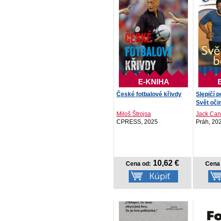
E-KNIHA
České fotbalové křivdy
Slepičí p
Svět oči
Miloš Štrojsa
Jack Canf
CPRESS, 2025
Práh, 20
10,62 €
Cena od:
Cena 