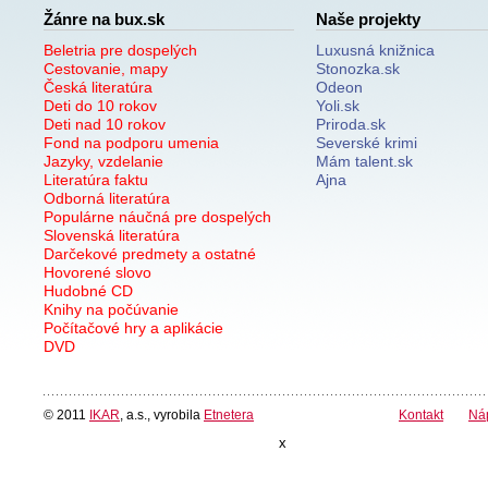
Žánre na bux.sk
Naše projekty
Beletria pre dospelých
Luxusná knižnica
Cestovanie, mapy
Stonozka.sk
Česká literatúra
Odeon
Deti do 10 rokov
Yoli.sk
Deti nad 10 rokov
Priroda.sk
Fond na podporu umenia
Severské krimi
Jazyky, vzdelanie
Mám talent.sk
Literatúra faktu
Ajna
Odborná literatúra
Populárne náučná pre dospelých
Slovenská literatúra
Darčekové predmety a ostatné
Hovorené slovo
Hudobné CD
Knihy na počúvanie
Počítačové hry a aplikácie
DVD
© 2011
IKAR
, a.s., vyrobila
Etnetera
Kontakt
Ná
x