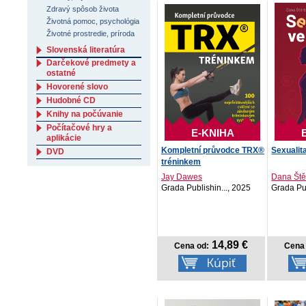
Zdravý spôsob života
Životná pomoc, psychológia
Životné prostredie, príroda
Slovenská literatúra
Darčekové predmety a
ostatné
Hovorené slovo
Hudobné CD
Knihy na počúvanie
Počítačové hry a
E-KNIHA
aplikácie
Kompletní průvodce TRX®
Sexualit
DVD
tréninkem
Jay Dawes
Dana Štěr
Grada Publishin..., 2025
Grada Pub
14,89 €
Cena od:
Cena 