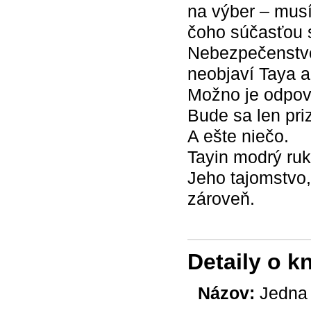
na výber – musí
čoho súčasťou 
Nebezpečenstvo
neobjaví Taya a
Možno je odpove
Bude sa len pri
A ešte niečo.
Tayin modrý ruk
Jeho tajomstvo,
zároveň.
Detaily o k
Názov:
Jedna 