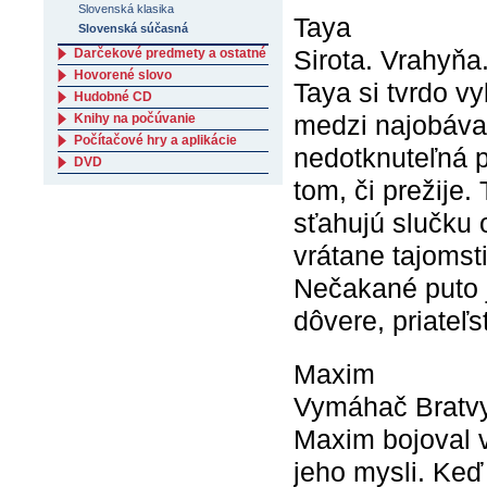
Slovenská klasika
Taya
Slovenská súčasná
Sirota. Vrahyňa.
Darčekové predmety a ostatné
Hovorené slovo
Taya si tvrdo v
Hudobné CD
medzi najobáva
Knihy na počúvanie
Počítačové hry a aplikácie
nedotknuteľná p
DVD
tom, či prežije. 
sťahujú slučku 
vrátane tajomst
Nečakané puto j
dôvere, priateľ
Maxim
Vymáhač Bratvy.
Maxim bojoval 
jeho mysli. Ke