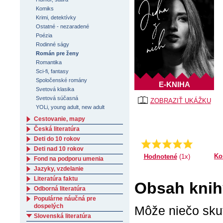
Komiks
Krimi, detektívky
Ostatné - nezaradené
Poézia
Rodinné ságy
Román pre ženy
Romantika
Sci-fi, fantasy
Spoločenské romány
E-KNIHA
Svetová klasika
Svetová súčasná
ZOBRAZIŤ UKÁŽKU
YOLi, young adult, new adult
Cestovanie, mapy
Česká literatúra
Deti do 10 rokov
Priemer:
5.0
Deti nad 10 rokov
Ko
Hodnotené
(1x)
Fond na podporu umenia
Jazyky, vzdelanie
Literatúra faktu
Obsah knih
Odborná literatúra
Populárne náučná pre
dospelých
Môže niečo sku
Slovenská literatúra