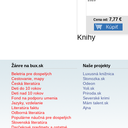
5,18 €
7,77 €
Cena od:
Cena od:
Knihy
Žánre na bux.sk
Naše projekty
Beletria pre dospelých
Luxusná knižnica
Cestovanie, mapy
Stonozka.sk
Česká literatúra
Odeon
Deti do 10 rokov
Yoli.sk
Deti nad 10 rokov
Priroda.sk
Fond na podporu umenia
Severské krimi
Jazyky, vzdelanie
Mám talent.sk
Literatúra faktu
Ajna
Odborná literatúra
Populárne náučná pre dospelých
Slovenská literatúra
Darčekové predmety a ostatné