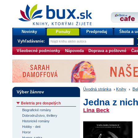
bux.sk
knihy, ktorými žijete
Úvodná stránka
Novinky
Ponuky
Predpredaj
Škola a u
Vyhľadávanie:
Všeobecné podmienky
Nápoveda
Doprava a poštovné
Čas
Úvodná stránka
›
Knihy
›
Bel
Výber žánrov
Jedna z nic
Beletria pre dospelých
Lina Beck
Biografické romány
Dobrodružstvo, thrillery
Historické romány
Hobby - deti
Horor
Humor, satira