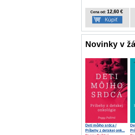
12,60 €
Cena od:
Novinky v ž
Deti môjho srdca /
De
Príbehy z detskej onk...
Pr