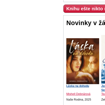
Knihu ešte nikto
Novinky v ž
Láska na dohodu
Je
Se
Mishell Debnárová
Te
Naše Rodina, 2025
Ze