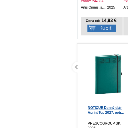
Peggy Pažitná
Pe
Artis Omnis, s...., 2025
Art
14,93 €
Cena od:
Yoopyho lesné
NOTIQUE Denný diár
Prv
dobrodružstvo
Aprint Top 2027, petr...
Eva Barnišinová
An
Vydavateľstvo T..., 2026
PRESCOGROUP SK,
Geo
2026