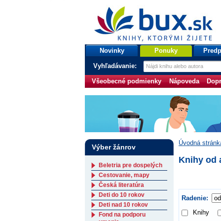
bux.sk
knihy, ktorými žijete
Úvodná stránka
Novinky
Ponuky
Predp
Vyhľadávanie:
Všeobecné podmienky
Nápoveda
Dopr
Úvodná stránk
Výber žánrov
Knihy od 
Beletria pre dospelých
Cestovanie, mapy
Česká literatúra
Deti do 10 rokov
Radenie:
Deti nad 10 rokov
Knihy
Fond na podporu