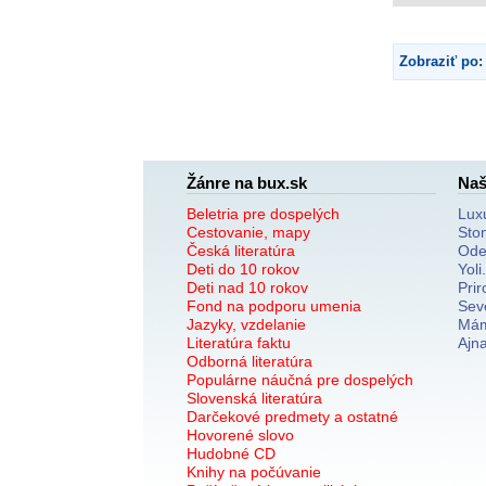
Zobraziť po:
Žánre na bux.sk
Naš
Beletria pre dospelých
Lux
Cestovanie, mapy
Sto
Česká literatúra
Ode
Deti do 10 rokov
Yoli
Deti nad 10 rokov
Prir
Fond na podporu umenia
Sev
Jazyky, vzdelanie
Mám
Literatúra faktu
Ajn
Odborná literatúra
Populárne náučná pre dospelých
Slovenská literatúra
Darčekové predmety a ostatné
Hovorené slovo
Hudobné CD
Knihy na počúvanie