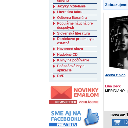
umenia
Zobrazujem:
Jazyky, vzdelanie
Literatúra faktu
Odborná literatúra
Populárne náučná pre
dospelých
Slovenská literatúra
Darčekové predmety a
ostatné
Hovorené slovo
Hudobné CD
Knihy na počúvanie
Počítačové hry a
aplikácie
Jedna z nich
DVD
Lina Beck
MERIDIANO - p
1
Cena od: