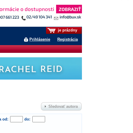
je prázdny
Prihlásenie
Registrácia
Sledovať autora
a od:
do: