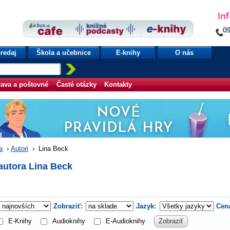
redaj
Škola a učebnice
E-knihy
O nás
ava a poštovné
Časté otázky
Kontakty
a
›
Autori
›
Lina Beck
autora Lina Beck
Zobraziť:
Jazyk:
Cen
E-Knihy
Audioknihy
E-Audioknihy
Zobraziť