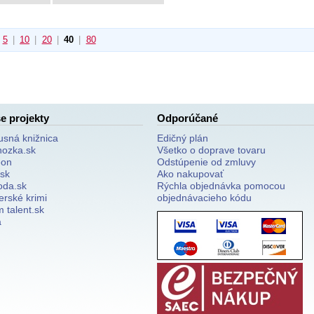
5
|
10
|
20
|
40
|
80
e projekty
Odporúčané
usná knižnica
Edičný plán
nozka.sk
Všetko o doprave tovaru
on
Odstúpenie od zmluvy
.sk
Ako nakupovať
oda.sk
Rýchla objednávka pomocou
erské krimi
objednávacieho kódu
 talent.sk
a