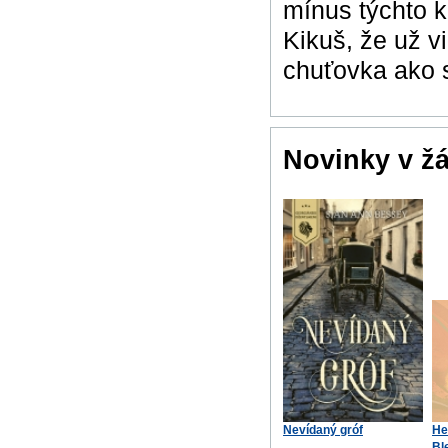
mínus týchto k
Kikuš, že už 
chuťovka ako s
Novinky v ž
Nevídaný gróf
He
Bl