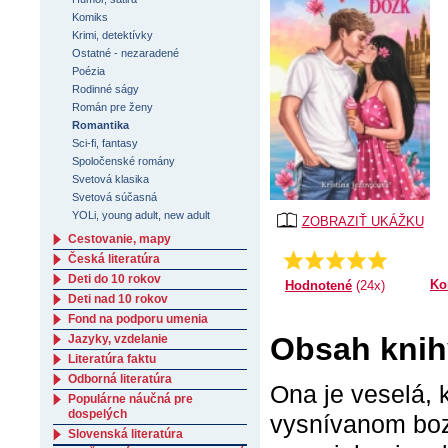
Komiks
Krimi, detektívky
Ostatné - nezaradené
Poézia
Rodinné ságy
Román pre ženy
Romantika
Sci-fi, fantasy
Spoločenské romány
Svetová klasika
Svetová súčasná
YOLi, young adult, new adult
ZOBRAZIŤ UKÁŽKU
Cestovanie, mapy
Priemer:
4.75
Česká literatúra
Deti do 10 rokov
Ko
Hodnotené
(24x)
Deti nad 10 rokov
Fond na podporu umenia
Obsah knih
Jazyky, vzdelanie
Literatúra faktu
Odborná literatúra
Ona je veselá, 
Populárne náučná pre
dospelých
vysnívanom bozk
Slovenská literatúra