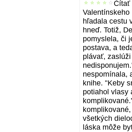
Čítať
príjemné čítanie
Valentínskeho 
hľadala cestu 
hneď. Totiž, D
pomyslela, či j
postava, a teda
plávať, zaslúž
nedisponujem."
nespomínala, a
knihe. "Keby s
potiahol vlasy
komplikované."
komplikované, 
všetkých dielo
láska môže byť