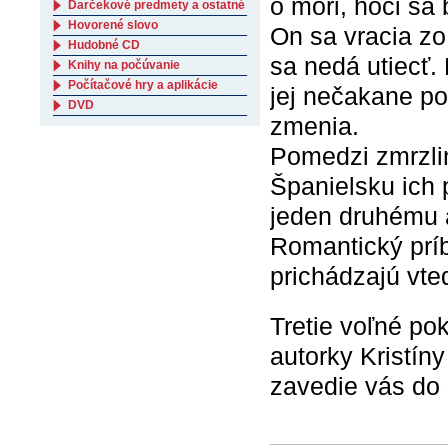
o mori, hoci sa 
Darčekové predmety a ostatné
Hovorené slovo
On sa vracia zo
Hudobné CD
sa nedá utiecť.
Knihy na počúvanie
Počítačové hry a aplikácie
jej nečakane po
DVD
zmenia.
Pomedzi zmrzli
Španielsku ich 
jeden druhému a
Romantický prí
prichádzajú vte
Tretie voľné po
autorky Kristín
zavedie vás do 