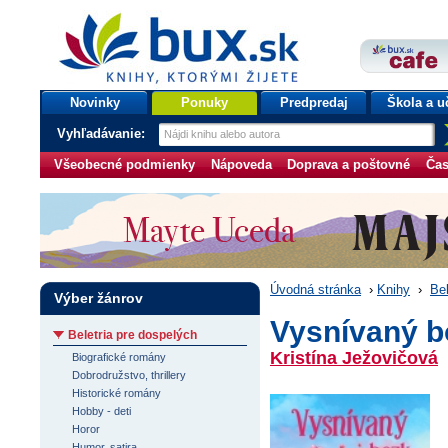
bux.sk
knihy, ktorými žijete
Úvodná stránka
Novinky
Ponuky
Predpredaj
Škola a u
Vyhľadávanie:
Všeobecné podmienky
Nápoveda
Doprava a poštovné
Čas
Úvodná stránka
›
Knihy
›
Bel
Výber žánrov
Vysnívaný b
Beletria pre dospelých
Kristína Ježovičová
Biografické romány
Dobrodružstvo, thrillery
Historické romány
Hobby - deti
Horor
Humor, satira