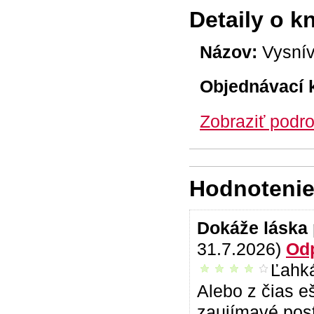
Detaily o k
Názov:
Vysnív
Objednávací 
Zobraziť podro
Hodnotenie 
Dokáže láska
31.7.2026)
Od
Ľahká
príjemné čítanie
Alebo z čias 
zaujímavé post