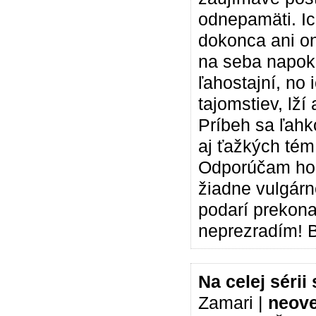
odnepamäti. Ic
dokonca ani on
na seba napoko
ľahostajní, no
tajomstiev, lž
Príbeh sa ľahk
aj ťažkých tém
Odporúčam ho p
žiadne vulgárne
podarí prekona
neprezradím! Bu
Na celej sérii
Zamari |
neov