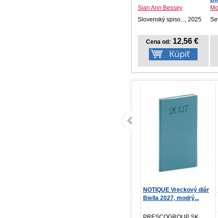
Sian Ann Bessey
Mo
Slovenský spiso..., 2025
Se
12,56 €
Cena od:
Refill – Týždenný
NOTIQUE Vreckový diár
Prd
krúžkový diár s vymeni...
Biella 2027, modrý...
pr
Kol
PRESCOGROUP SK,
PRESCOGROUP SK,
Vyd