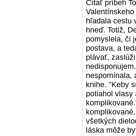
Čítať príbeh T
Valentínskeho 
hľadala cestu 
hneď. Totiž, D
pomyslela, či 
postava, a teda
plávať, zaslúž
nedisponujem.
nespomínala, a
knihe. "Keby s
potiahol vlasy
komplikované.
komplikované, 
všetkých dielo
láska môže byť