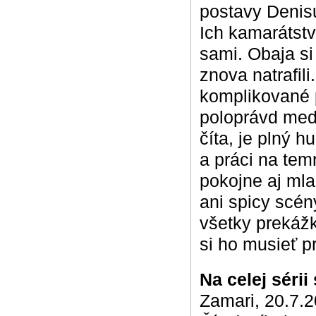
postavy Denisu
Ich kamarátstv
sami. Obaja si
znova natrafili
komplikované p
poloprávd medz
číta, je plný 
a práci na te
pokojne aj mla
ani spicy scén
všetky prekážk
si ho musieť pre
Na celej sérii
Zamari, 20.7.2