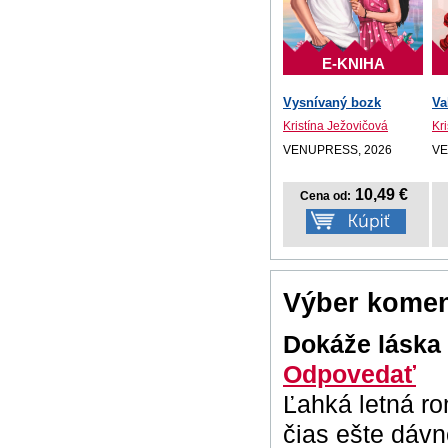
E-KNIHA
Vysnívaný bozk
Va
Kristína Ježovičová
Kr
VENUPRESS, 2026
VE
10,49 €
Cena od:
Výber komen
Dokáže láska
Odpovedať
Ľahká letná ro
čias ešte dáv