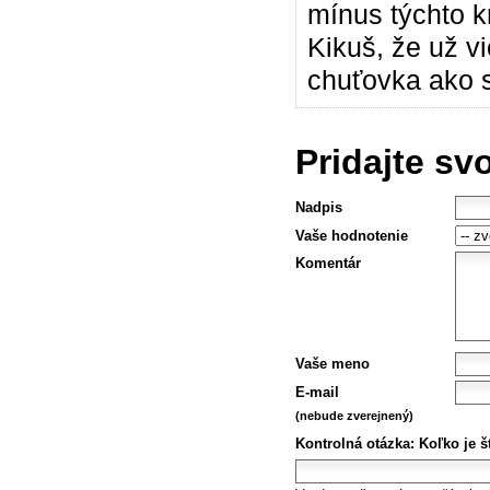
mínus týchto k
Kikuš, že už 
chuťovka ako s
Pridajte sv
Nadpis
Vaše hodnotenie
Komentár
Vaše meno
E-mail
(nebude zverejnený)
Kontrolná otázka:
Koľko je št