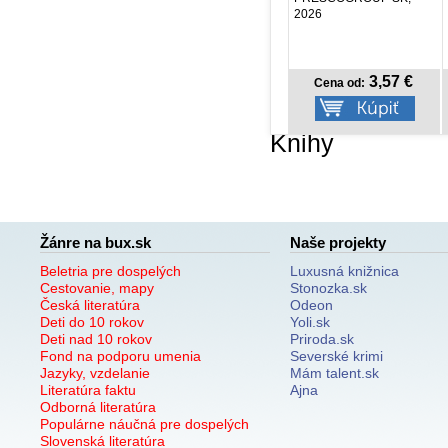
2026
2026
8,97 €
3,57 €
Cena od:
Cena od:
Knihy
Žánre na bux.sk
Naše projekty
Beletria pre dospelých
Luxusná knižnica
Cestovanie, mapy
Stonozka.sk
Česká literatúra
Odeon
Deti do 10 rokov
Yoli.sk
Deti nad 10 rokov
Priroda.sk
Fond na podporu umenia
Severské krimi
Jazyky, vzdelanie
Mám talent.sk
Literatúra faktu
Ajna
Odborná literatúra
Populárne náučná pre dospelých
Slovenská literatúra