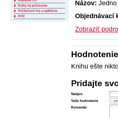
Hudobné CD
Názov:
Jedno 
Knihy na počúvanie
Počítačové hry a aplikácie
Objednávací 
DVD
Zobraziť podro
Hodnotenie 
Knihu ešte nikt
Pridajte sv
Nadpis
Vaše hodnotenie
Komentár