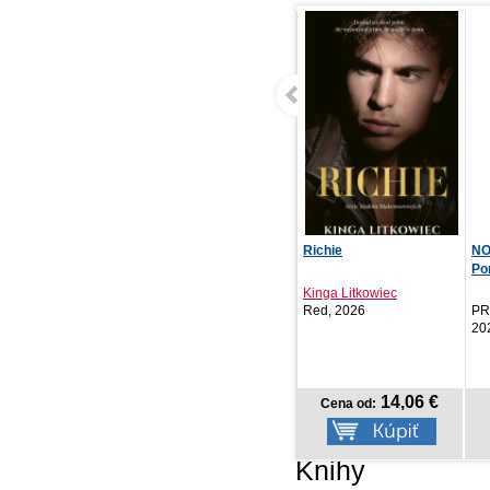
Richie
NOTIQUE Denný diár
Mo
Ponza 2027, mentolový...
31:
Kinga Litkowiec
Ko
Red, 2026
PRESCOGROUP SK,
Cr
2026
14,06 €
6,57 €
Cena od:
Cena od:
Knihy