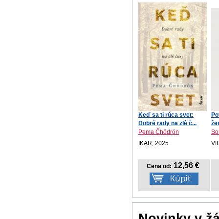
Keď sa ti rúca svet:
Po
Dobré rady na zlé č...
že
Pema Čhödrön
So
IKAR, 2025
VI
12,56 €
Cena od:
Novinky v ž