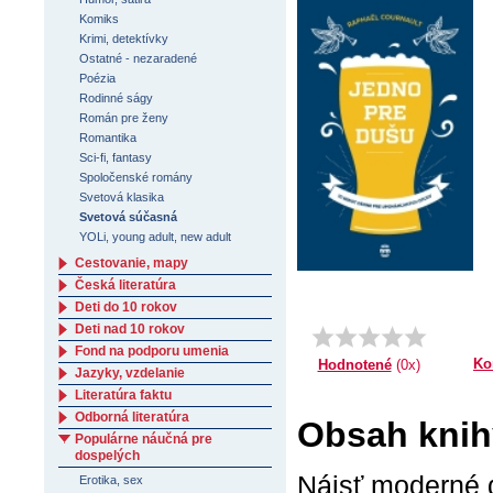
Komiks
Krimi, detektívky
Ostatné - nezaradené
Poézia
Rodinné ságy
Román pre ženy
Romantika
Sci-fi, fantasy
Spoločenské romány
Svetová klasika
Svetová súčasná
YOLi, young adult, new adult
Cestovanie, mapy
Česká literatúra
Deti do 10 rokov
Deti nad 10 rokov
Fond na podporu umenia
Ko
Hodnotené
(0x)
Jazyky, vzdelanie
Literatúra faktu
Odborná literatúra
Obsah knih
Populárne náučná pre
dospelých
Nájsť moderné 
Erotika, sex