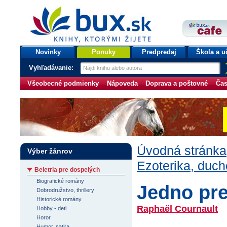
bux.sk
knihy, ktorými žijete
Úvodná stránka
Novinky
Ponuky
Predpredaj
Škola a u
Vyhľadávanie:
Všeobecné podmienky
Nápoveda
Doprava a poštovné
Čas
Úvodná stránka
Výber žánrov
Ezoterika, duc
Beletria pre dospelých
Biografické romány
Jedno pr
Dobrodružstvo, thrillery
Historické romány
Raphaël Cournault
Hobby - deti
Horor
Humor, satira