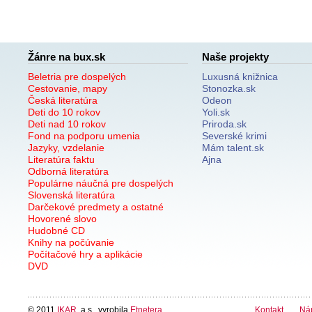
Žánre na bux.sk
Naše projekty
Beletria pre dospelých
Luxusná knižnica
Cestovanie, mapy
Stonozka.sk
Česká literatúra
Odeon
Deti do 10 rokov
Yoli.sk
Deti nad 10 rokov
Priroda.sk
Fond na podporu umenia
Severské krimi
Jazyky, vzdelanie
Mám talent.sk
Literatúra faktu
Ajna
Odborná literatúra
Populárne náučná pre dospelých
Slovenská literatúra
Darčekové predmety a ostatné
Hovorené slovo
Hudobné CD
Knihy na počúvanie
Počítačové hry a aplikácie
DVD
© 2011
IKAR
, a.s., vyrobila
Etnetera
Kontakt
Ná