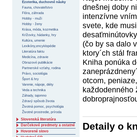
Ezoterika, duchovné náuky
dnešnej doby ni
Fauna, chovateľstvo
Flóra, záhrada
intenzívne vním
Hobby - muži
svete, kde musi
Hobby - ženy
Krása, móda, kozmetika
desaťminútovky
Krížovky, hádanky, hry
Kultúra, umenie
(čo by sa dalo v
Lexikóny,encyklopédie
ktory´ch stál f
Literatúra faktu
Medicína, zdravie
Kniha ponúka de
Obrazové publikácie
Partnerské vzťahy, rodina
zaneprázdneny´
Právo, sociológia
otcom, peniaze,
Šport & hry
Varenie, nápoje, diéty
každodenného ži
Veda a technika
Záhady, tajomno
dobroprajnosťo
Zdravý spôsob života
Životná pomoc, psychológia
Životné prostredie, príroda
Slovenská literatúra
Detaily o k
Darčekové predmety a ostatné
Hovorené slovo