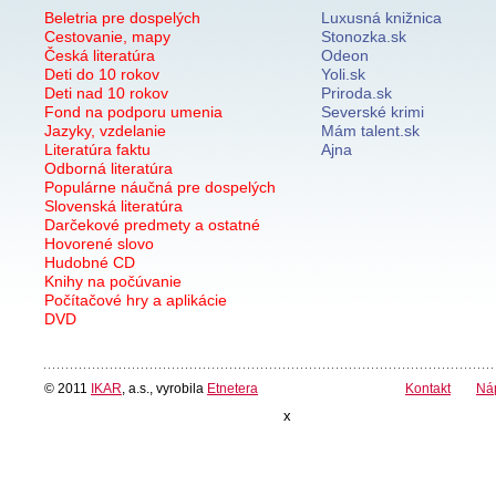
Beletria pre dospelých
Luxusná knižnica
Cestovanie, mapy
Stonozka.sk
Česká literatúra
Odeon
Deti do 10 rokov
Yoli.sk
Deti nad 10 rokov
Priroda.sk
Fond na podporu umenia
Severské krimi
Jazyky, vzdelanie
Mám talent.sk
Literatúra faktu
Ajna
Odborná literatúra
Populárne náučná pre dospelých
Slovenská literatúra
Darčekové predmety a ostatné
Hovorené slovo
Hudobné CD
Knihy na počúvanie
Počítačové hry a aplikácie
DVD
© 2011
IKAR
, a.s., vyrobila
Etnetera
Kontakt
Ná
x