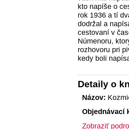
kto napíše o ce
rok 1936 a tí dv
dodržal a napísa
cestovaní v čase
Númenoru, ktorý
rozhovoru pri p
kedy boli napí
Detaily o k
Názov:
Kozmick
Objednávací 
Zobraziť podro