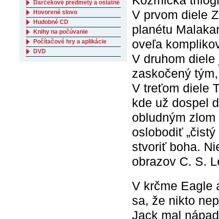
Kozmická trilóg
Darčekové predmety a ostatné
V prvom diele Z 
Hovorené slovo
Hudobné CD
planétu Malakan
Knihy na počúvanie
oveľa komplikov
Počítačové hry a aplikácie
DVD
V druhom diele 
zaskočený tým, 
V treťom diele 
kde už dospel d
obludným zlom v
oslobodiť „čistý
stvoriť boha. N
obrazov C. S. L
V krčme Eagle a
sa, že nikto nep
Jack mal nápad: