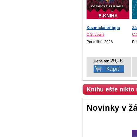
E-KNIHA
Kozmická trilógia
Zá
C.S. Lewis
C.
Porta libri, 2026
Por
29,- €
Cena od:
Knihu ešte nikto
Novinky v ž