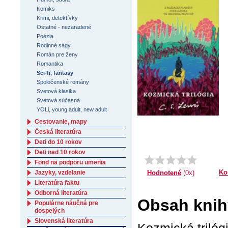
Komiks
Krimi, detektívky
Ostatné - nezaradené
Poézia
Rodinné ságy
Román pre ženy
Romantika
Sci-fi, fantasy
Spoločenské romány
Svetová klasika
Svetová súčasná
YOLi, young adult, new adult
Cestovanie, mapy
Česká literatúra
Deti do 10 rokov
Deti nad 10 rokov
Fond na podporu umenia
Ko
Hodnotené
(0x)
Jazyky, vzdelanie
Literatúra faktu
Odborná literatúra
Obsah knihy
Populárne náučná pre
dospelých
Slovenská literatúra