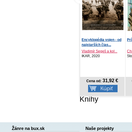
Delicious in Dungeon -
Encyklopédia vojen - od
Pr
Chuť podzemí 2
najstarších čias...
Ryoko Kui
Vladimír Segeš a kol...
Chi
Crew, 2026
IKAR, 2020
St
NOVINKA
8,77 €
31,92 €
Cena od:
Cena od:
Knihy
Žánre na bux.sk
Naše projekty