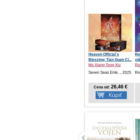
Heaven Official´s
Re
Blessing: Tian Guan Ci...
vl
Mo Xiang Tong Xiu
Ro
Seven Seas Ente..., 2025
Ro
26,46 €
Cena od: