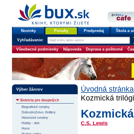
bux.sk
knihy, ktorými žijete
Úvodná stránka
Novinky
Ponuky
Predpredaj
Škola a u
Vyhľadávanie:
Všeobecné podmienky
Nápoveda
Doprava a poštovné
Čas
Úvodná stránka
Výber žánrov
Kozmická trilóg
Beletria pre dospelých
Biografické romány
Kozmická 
Dobrodružstvo, thrillery
Historické romány
C.S. Lewis
Hobby - deti
Horor
Humor, satira