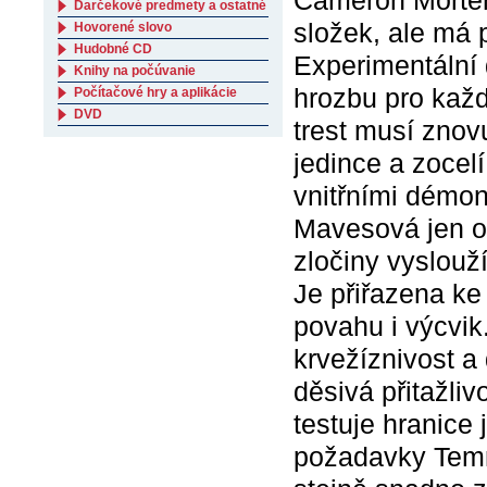
Cameron Mortem
Darčekové predmety a ostatné
složek, ale má 
Hovorené slovo
Hudobné CD
Experimentální 
Knihy na počúvanie
hrozbu pro každ
Počítačové hry a aplikácie
DVD
trest musí znov
jedince a zocelí
vnitřními démo
Mavesová jen o v
zločiny vyslouž
Je přiřazena ke
povahu i výcvik
krvežíznivost a
děsivá přitažli
testuje hranice
požadavky Temný