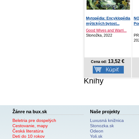
Mytopédia: Encyklopédia
NOTIQUE Vreckový diár
Prd
mýtických bytost...
Ponza 2027, béžový...
pr
Good Wives and Warri...
Kol
Stonožka, 2022
PRESCOGROUP SK,
Vyd
2026
13,52 €
3,27 €
Cena od:
Cena od:
Knihy
Žánre na bux.sk
Naše projekty
Beletria pre dospelých
Luxusná knižnica
Cestovanie, mapy
Stonozka.sk
Česká literatúra
Odeon
Deti do 10 rokov
Yoli.sk