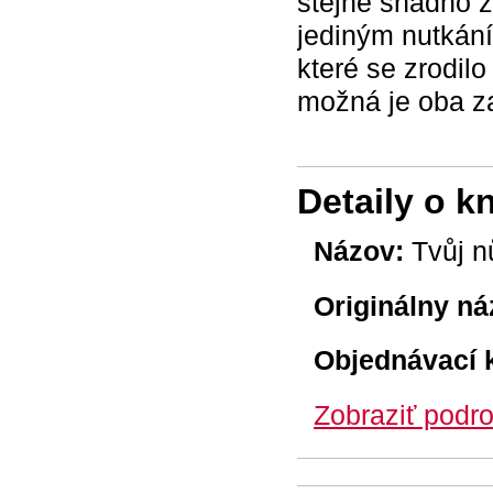
stejně snadno z
jediným nutkání
které se zrodilo
možná je oba z
Detaily o k
Názov:
Tvůj n
Originálny ná
Objednávací 
Zobraziť podro