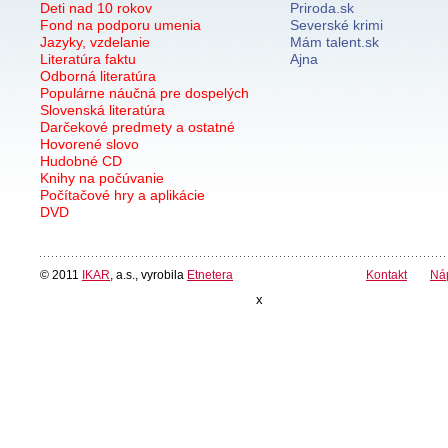
Deti nad 10 rokov
Priroda.sk
Fond na podporu umenia
Severské krimi
Jazyky, vzdelanie
Mám talent.sk
Literatúra faktu
Ajna
Odborná literatúra
Populárne náučná pre dospelých
Slovenská literatúra
Darčekové predmety a ostatné
Hovorené slovo
Hudobné CD
Knihy na počúvanie
Počítačové hry a aplikácie
DVD
© 2011
IKAR
, a.s., vyrobila
Etnetera
Kontakt
Ná
x