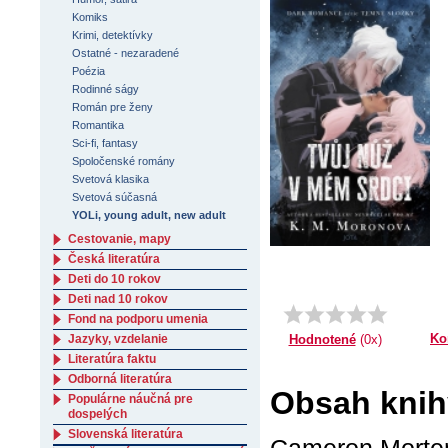
Komiks
Krimi, detektívky
Ostatné - nezaradené
Poézia
Rodinné ságy
Román pre ženy
Romantika
Sci-fi, fantasy
Spoločenské romány
Svetová klasika
Svetová súčasná
YOLi, young adult, new adult
Cestovanie, mapy
Česká literatúra
Deti do 10 rokov
Deti nad 10 rokov
Fond na podporu umenia
Ko
Hodnotené
(0x)
Jazyky, vzdelanie
Literatúra faktu
Odborná literatúra
Obsah knih
Populárne náučná pre
dospelých
Slovenská literatúra