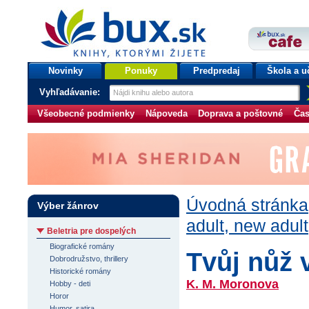
bux.sk
knihy, ktorými žijete
Úvodná stránka
Novinky
Ponuky
Predpredaj
Škola a u
Vyhľadávanie:
Všeobecné podmienky
Nápoveda
Doprava a poštovné
Čas
Úvodná stránka
Výber žánrov
adult, new adult
Beletria pre dospelých
Biografické romány
Tvůj nůž 
Dobrodružstvo, thrillery
Historické romány
K. M. Moronova
Hobby - deti
Horor
Humor, satira