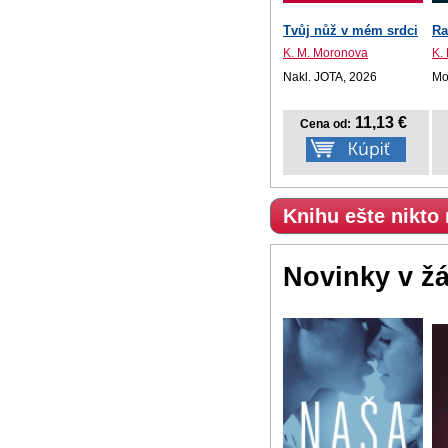
Tvůj nůž v mém srdci
Ra
K. M. Moronova
K.
Nakl. JOTA, 2026
Mot
11,13 €
Cena od:
Knihu ešte nikto
Novinky v ž