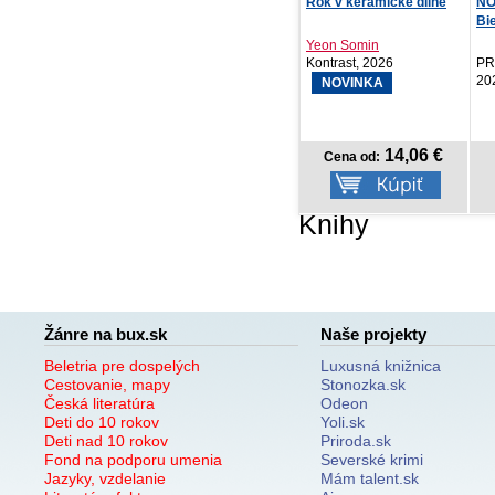
Rok v keramické dílně
NOTIQUE Denný diár
St
Biella 2027, modrý, 1...
ne
Yeon Somin
Da
Kontrast, 2026
PRESCOGROUP SK,
Vyd
2026
NOVINKA
14,06 €
7,47 €
Cena od:
Cena od:
Knihy
Žánre na bux.sk
Naše projekty
Beletria pre dospelých
Luxusná knižnica
Cestovanie, mapy
Stonozka.sk
Česká literatúra
Odeon
Deti do 10 rokov
Yoli.sk
Deti nad 10 rokov
Priroda.sk
Fond na podporu umenia
Severské krimi
Jazyky, vzdelanie
Mám talent.sk