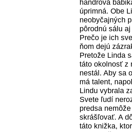
handrová bábik
úprimná. Obe Li
neobyčajných pr
pôrodnú sálu aj
Prečo je ich sv
ňom dejú zázra
Pretože Linda 
táto okolnosť z
nestál. Aby sa 
má talent, napo
Lindu vybrala 
Svete ľudí nero
predsa nemôže 
skrášľovať. A d
táto knižka, kto