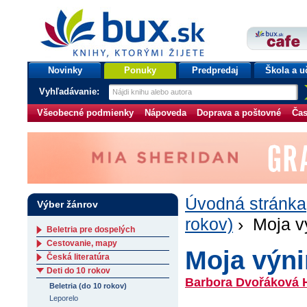
bux.sk
knihy, ktorými žijete
Úvodná stránka
Novinky
Ponuky
Predpredaj
Škola a u
Vyhľadávanie:
Všeobecné podmienky
Nápoveda
Doprava a poštovné
Čas
Úvodná stránka
Výber žánrov
rokov)
› Moja v
Beletria pre dospelých
Cestovanie, mapy
Moja výn
Česká literatúra
Deti do 10 rokov
Barbora Dvořáková 
Beletria (do 10 rokov)
Leporelo