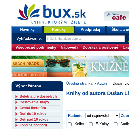
bux.sk
knihy, ktorými žijete
Úvodná stránka
Novinky
Ponuky
Predpredaj
Škola a u
Vyhľadávanie:
Všeobecné podmienky
Nápoveda
Doprava a poštovné
Čas
Úvodná stránka
›
Autori
›
Dušan Lic
Výber žánrov
Knihy od autora Dušan L
Beletria pre dospelých
Cestovanie, mapy
Česká literatúra
Deti do 10 rokov
Radenie:
Zobr
Deti nad 10 rokov
Knihy
E-Knihy
Audi
Fond na podporu