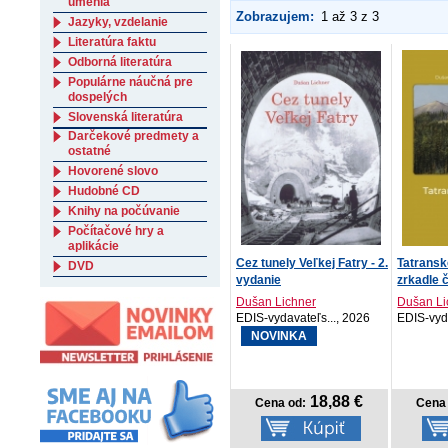
umenia
Zobrazujem:
1 až 3 z 3
Jazyky, vzdelanie
Literatúra faktu
Odborná literatúra
Populárne náučná pre
dospelých
Slovenská literatúra
Darčekové predmety a
ostatné
Hovorené slovo
Hudobné CD
Knihy na počúvanie
Počítačové hry a
aplikácie
Cez tunely Veľkej Fatry - 2.
Tatransk
DVD
vydanie
zrkadle 
Dušan Lichner
Dušan Li
EDIS-vydavateľs..., 2026
EDIS-vyda
NOVINKA
18,88 €
Cena od:
Cena 