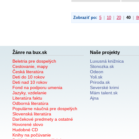
Zobraziť po:
5
|
10
|
20
|
40
|
8
Žánre na bux.sk
Naše projekty
Beletria pre dospelých
Luxusná knižnica
Cestovanie, mapy
Stonozka.sk
Česká literatúra
Odeon
Deti do 10 rokov
Yoli.sk
Deti nad 10 rokov
Priroda.sk
Fond na podporu umenia
Severské krimi
Jazyky, vzdelanie
Mám talent.sk
Literatúra faktu
Ajna
Odborná literatúra
Populárne náučná pre dospelých
Slovenská literatúra
Darčekové predmety a ostatné
Hovorené slovo
Hudobné CD
Knihy na počúvanie