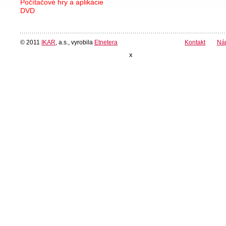
Počítačové hry a aplikácie
DVD
© 2011
IKAR
, a.s., vyrobila
Etnetera
Kontakt
Ná
x