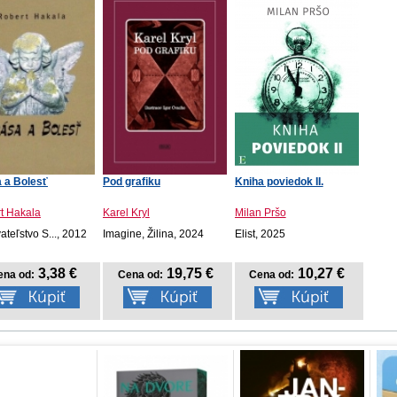
 a Bolesť
Pod grafiku
Kniha poviedok II.
t Hakala
Karel Kryl
Milan Pršo
teľstvo S..., 2012
Imagine, Žilina, 2024
Elist, 2025
3,38 €
19,75 €
10,27 €
ena od:
Cena od:
Cena od: