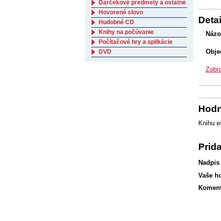
Darčekové predmety a ostatné
Hovorené slovo
Detai
Hudobné CD
Knihy na počúvanie
Názo
Počítačové hry a aplikácie
Obje
DVD
Zobra
Hodn
Knihu e
Prid
Nadpis
Vaše h
Koment