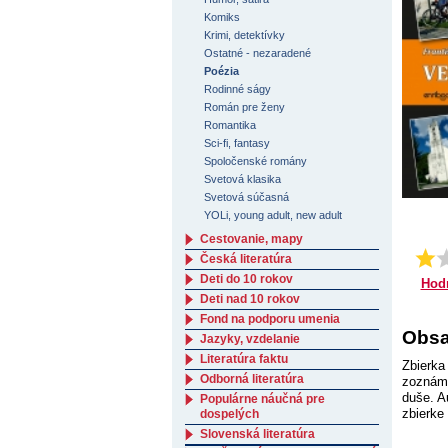
Komiks
Krimi, detektívky
Ostatné - nezaradené
Poézia
Rodinné ságy
Román pre ženy
Romantika
Sci-fi, fantasy
Spoločenské romány
Svetová klasika
Svetová súčasná
YOLi, young adult, new adult
Cestovanie, mapy
Česká literatúra
Deti do 10 rokov
Hod
Deti nad 10 rokov
Fond na podporu umenia
Obsa
Jazyky, vzdelanie
Literatúra faktu
Zbierka
Odborná literatúra
zoznámi
duše. Au
Populárne náučná pre
zbierke
dospelých
Slovenská literatúra