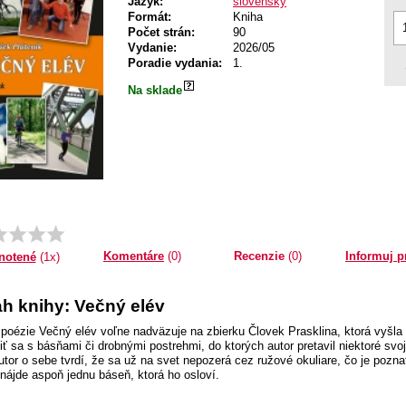
Jazyk:
slovenský
Formát:
Kniha
Počet strán:
90
Vydanie:
2026/05
Poradie vydania:
1.
Na sklade
Priemer:
1.0
Komentáre
(0)
Recenzie
(0)
Informuj p
notené
(1x)
h knihy: Večný elév
 poézie Večný elév voľne nadväzuje na zbierku Človek Prasklina, ktorá vyšla
ť sa s básňami či drobnými postrehmi, do ktorých autor pretavil niektoré svoj
tor o sebe tvrdí, že sa už na svet nepozerá cez ružové okuliare, čo je poznať a
 nájde aspoň jednu báseň, ktorá ho osloví.