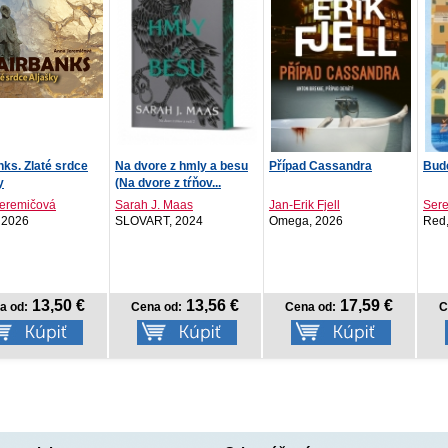
re z hmly a besu
Případ Cassandra
Bude to tím, že tě miluji
Kód
re z tŕňov...
J. Maas
Jan-Erik Fjell
Serena Giuliano
Ann
RT, 2024
Omega, 2026
Red, 2026
Red
N
13,56 €
17,59 €
12,30 €
a od:
Cena od:
Cena od:
C