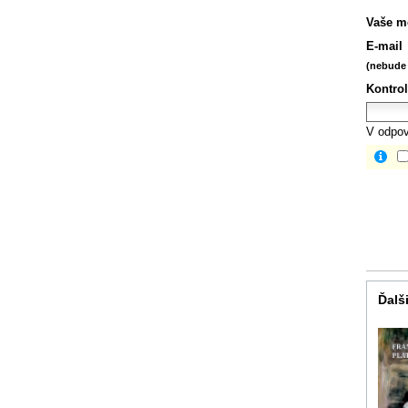
Vaše m
E-mail
(nebude 
Kontrol
V odpov
Ďalši