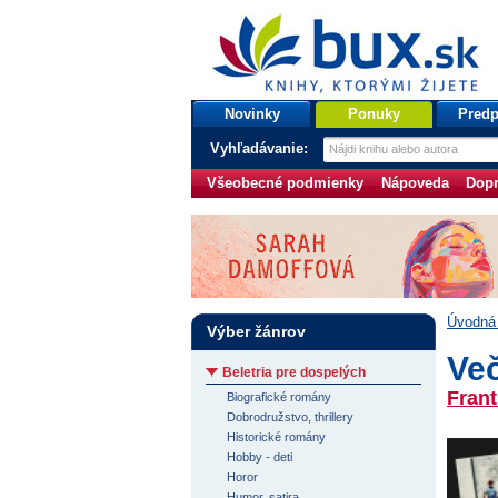
bux.sk
knihy, ktorými žijete
Úvodná stránka
Novinky
Ponuky
Predp
Vyhľadávanie:
Všeobecné podmienky
Nápoveda
Dopr
Úvodná 
Výber žánrov
Ve
Beletria pre dospelých
Frant
Biografické romány
Dobrodružstvo, thrillery
Historické romány
Hobby - deti
Horor
Humor, satira