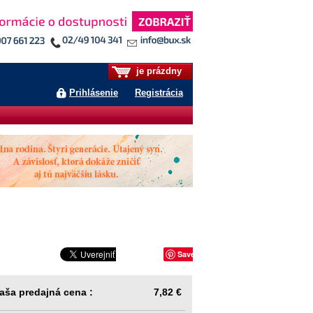
je prázdny
Prihlásenie
Registrácia
Save
aša predajná cena :
7,82 €