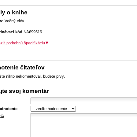
ly o knihe
v:
Večný elév
dnávací kód
NA699516
ziť podrobnú špecifikáciu
otenie čitateľov
šte nikto nekomentoval, budete prvý.
ajte svoj komentár
odnotenie
ár