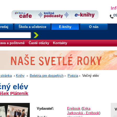
redaj
Škola a učebnice
E-knihy
O nás
ava a poštovné
Časté otázky
Kontakty
stránka
›
Knihy
›
Beletria pre dospelých
›
Poézia
› Večný elév
čný elév
išek Pláteník
Vydavateľ:
Enribook
(
Erika
V
Jarkovská - Enribook
)