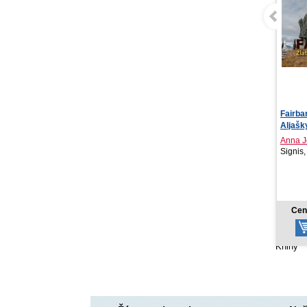
Fairbanks. Zlaté srdce
Na dvo
Aljašky
(Na dvo
Anna Jeremičová
Sarah 
Signis, 2026
SLOVA
13,50 €
Cena od:
Cen
Knihy