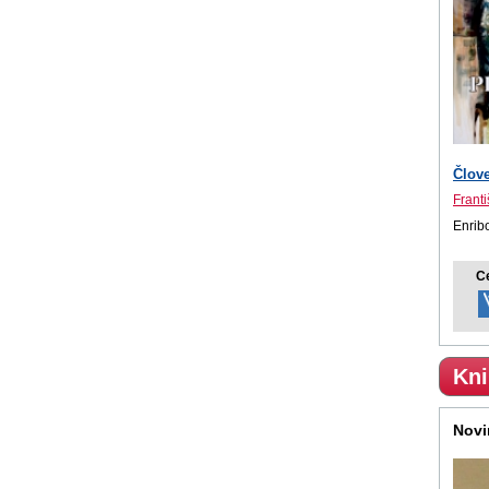
Člove
Franti
Enrib
C
Kni
Novi