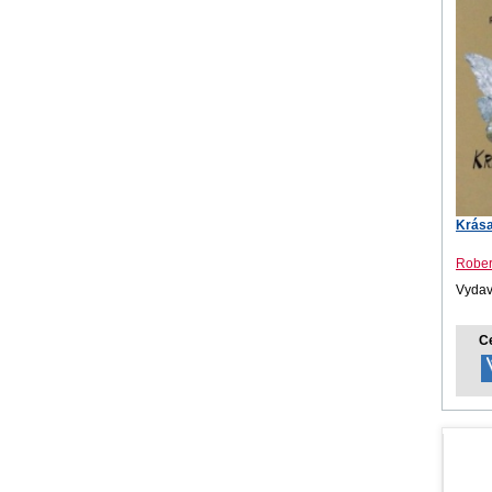
Krása
Rober
Vydava
C