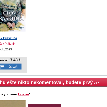
k Prasklina
šek Pláteník
ook, 2023
7,43 €
ena od:
hu ešte nikto nekomentoval, budete prvý ›››
nky v žánri
Poézia
: