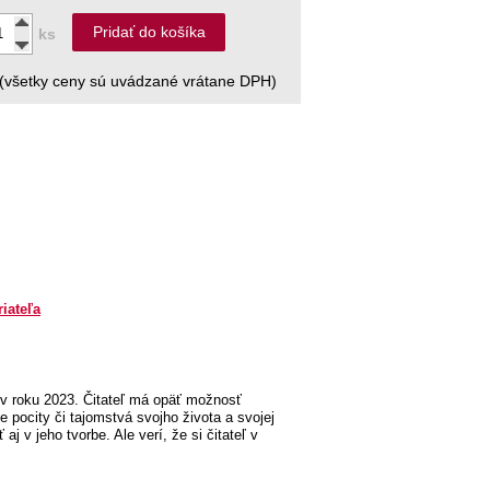
Pridať do košíka
ks
(všetky ceny sú uvádzané vrátane DPH)
riateľa
 v roku 2023. Čitateľ má opäť možnosť
e pocity či tajomstvá svojho života a svojej
j v jeho tvorbe. Ale verí, že si čitateľ v