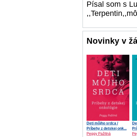
Písal som s L
,,Terpentin,,m
Novinky v ž
Deti môjho srdca /
De
Príbehy z detskej onk...
Pr
Peggy Pažitná
Pe