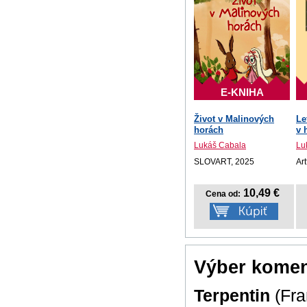
E-KNIHA
Život v Malinových
Le
horách
v 
Lukáš Cabala
Lu
SLOVART, 2025
Ar
10,49 €
Cena od:
Výber komen
Terpentin
(Fra