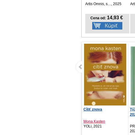
Artis Omnis, s...., 2025
Art
14,93 €
Cena od:
Cítiť znova
Týždenný diár Biella
Hr
2027, zelený, 15 x ...
ne
Mona Kasten
Ha
YOLi, 2021
PRESCOGROUP SK,
Ki
2026