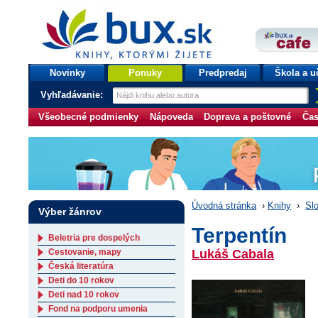
bux.sk
knihy, ktorými žijete
Úvodná stránka
Novinky
Ponuky
Predpredaj
Škola a u
Vyhľadávanie:
Všeobecné podmienky
Nápoveda
Doprava a poštovné
Čas
Úvodná stránka
›
Knihy
›
Slo
Výber žánrov
Terpentín
Beletria pre dospelých
Cestovanie, mapy
Lukáš Cabala
Česká literatúra
Deti do 10 rokov
Deti nad 10 rokov
Fond na podporu umenia