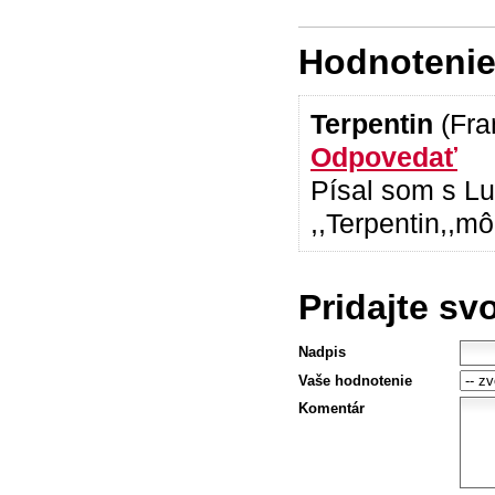
Hodnotenie 
Terpentin
(Fra
Odpovedať
Písal som s L
,,Terpentin,,m
Pridajte sv
Nadpis
Vaše hodnotenie
Komentár