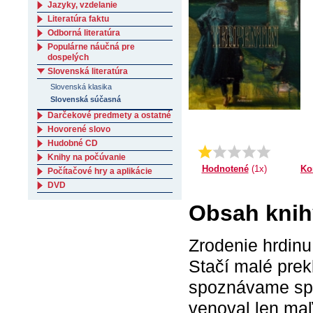
Jazyky, vzdelanie
Literatúra faktu
Odborná literatúra
Populárne náučná pre
dospelých
Slovenská literatúra
Slovenská klasika
Slovenská súčasná
Darčekové predmety a ostatné
Hovorené slovo
Hudobné CD
Priemer:
1.0
Knihy na počúvanie
Ko
Hodnotené
(1x)
Počítačové hry a aplikácie
DVD
Obsah knih
Zrodenie hrdinu
Stačí malé prek
spoznávame spo
venoval len maľ