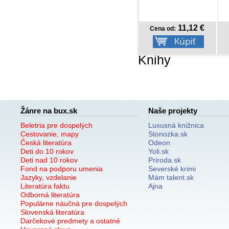
11,12 €
6,57 €
Cena od:
Cena od:
Knihy
Žánre na bux.sk
Naše projekty
Beletria pre dospelých
Luxusná knižnica
Cestovanie, mapy
Stonozka.sk
Česká literatúra
Odeon
Deti do 10 rokov
Yoli.sk
Deti nad 10 rokov
Priroda.sk
Fond na podporu umenia
Severské krimi
Jazyky, vzdelanie
Mám talent.sk
Literatúra faktu
Ajna
Odborná literatúra
Populárne náučná pre dospelých
Slovenská literatúra
Darčekové predmety a ostatné