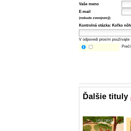
Vaše meno
E-mail
(nebude zverejnený)
Kontrolná otázka:
Koľko nôh
V odpovedi prosím používajte i
Prečí
Ďalšie tituly