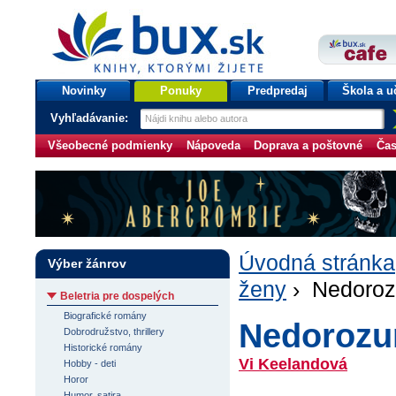
bux.sk
knihy, ktorými žijete
Úvodná stránka
Novinky
Ponuky
Predpredaj
Škola a u
Vyhľadávanie:
Všeobecné podmienky
Nápoveda
Doprava a poštovné
Čas
Úvodná stránka
Výber žánrov
ženy
› Nedoro
Beletria pre dospelých
Biografické romány
Nedorozu
Dobrodružstvo, thrillery
Historické romány
Vi Keelandová
Hobby - deti
Horor
Humor, satira