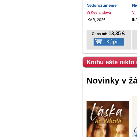
Nedorozumenie
Ni
Vi Keelandová
Vi
IKAR, 2026
IK
13,35 €
Cena od:
Knihu ešte nikto
Novinky v ž