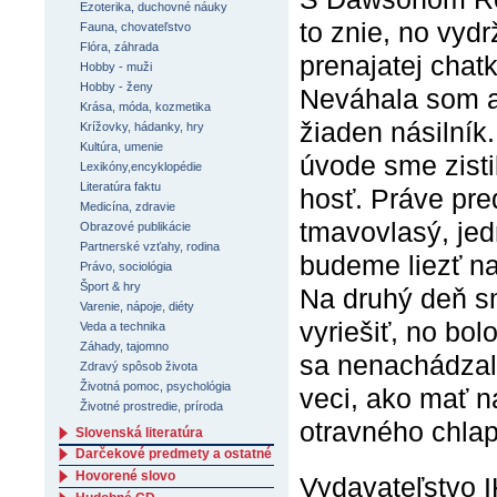
Ezoterika, duchovné náuky
to znie, no vyd
Fauna, chovateľstvo
Flóra, záhrada
prenajatej chat
Hobby - muži
Hobby - ženy
Neváhala som a 
Krása, móda, kozmetika
žiaden násilník
Krížovky, hádanky, hry
Kultúra, umenie
úvode sme zisti
Lexikóny,encyklopédie
Literatúra faktu
hosť. Práve pre
Medicína, zdravie
tmavovlasý, jed
Obrazové publikácie
Partnerské vzťahy, rodina
budeme liezť na
Právo, sociológia
Šport & hry
Na druhý deň s
Varenie, nápoje, diéty
vyriešiť, no bo
Veda a technika
Záhady, tajomno
sa nenachádzalo
Zdravý spôsob života
Životná pomoc, psychológia
veci, ako mať n
Životné prostredie, príroda
otravného chlap
Slovenská literatúra
Darčekové predmety a ostatné
Hovorené slovo
Vydavateľstvo 