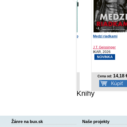
Týždenný diár Aprint Top
Medzi riadkami
Lá
2027, petrolejo...
J.T. Geissinger
Jo
PRESCOGROUP SK,
IKAR, 2026
Re
2026
NOVINKA
6,87 €
14,18 €
Cena od:
Cena od:
Knihy
Žánre na bux.sk
Naše projekty