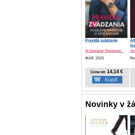
Pravidlá zvádzania
Al
hr
Vi Keeland, Penelope...
Te
IKAR, 2025
Re
14,14 €
Cena od:
Novinky v ž