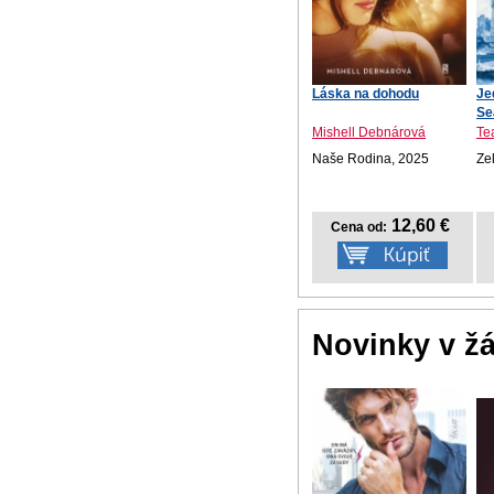
Láska na dohodu
Je
Se
Mishell Debnárová
Te
Naše Rodina, 2025
Ze
12,60 €
Cena od:
Novinky v ž