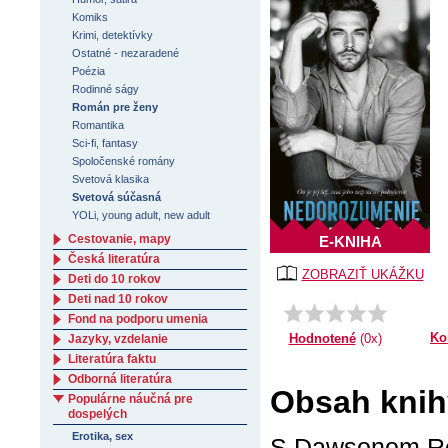
Komiks
Krimi, detektívky
Ostatné - nezaradené
Poézia
Rodinné ságy
Román pre ženy
Romantika
Sci-fi, fantasy
Spoločenské romány
Svetová klasika
Svetová súčasná
YOLi, young adult, new adult
Cestovanie, mapy
E-KNIHA
Česká literatúra
ZOBRAZIŤ UKÁŽKU
Deti do 10 rokov
Deti nad 10 rokov
Fond na podporu umenia
Ko
Hodnotené
(0x)
Jazyky, vzdelanie
Literatúra faktu
Odborná literatúra
Obsah knih
Populárne náučná pre
dospelých
Erotika, sex
S Dawsonom Ree