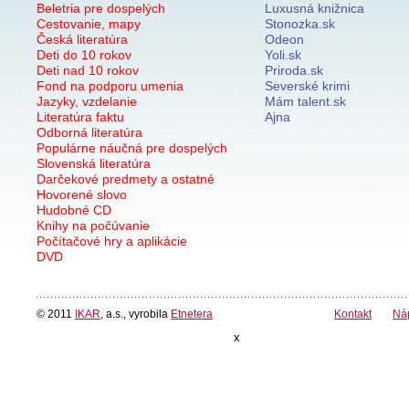
Beletria pre dospelých
Luxusná knižnica
Cestovanie, mapy
Stonozka.sk
Česká literatúra
Odeon
Deti do 10 rokov
Yoli.sk
Deti nad 10 rokov
Priroda.sk
Fond na podporu umenia
Severské krimi
Jazyky, vzdelanie
Mám talent.sk
Literatúra faktu
Ajna
Odborná literatúra
Populárne náučná pre dospelých
Slovenská literatúra
Darčekové predmety a ostatné
Hovorené slovo
Hudobné CD
Knihy na počúvanie
Počítačové hry a aplikácie
DVD
© 2011
IKAR
, a.s., vyrobila
Etnetera
Kontakt
Ná
x