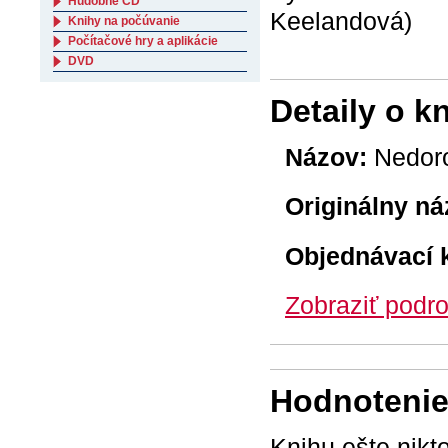
Hudobné CD
Keelandová)
Knihy na počúvanie
Počítačové hry a aplikácie
DVD
Detaily o k
Názov:
Nedor
Originálny ná
Objednávací 
Zobraziť podro
Hodnotenie 
Knihu ešte nikt