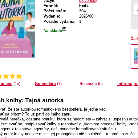
Jazyk:
slovenský
Formát:
Kniha
Počet strán:
304
Vydanie:
2026/06
Poradie vydania:
1.
Na sklade
Ďal
Priemer:
5.0
Komentáre
(1)
Recenzie
(0)
Informuj p
notené
(1x)
h knihy: Tajná autorka
erať, že ste autorkou romantického bestsellera, je jedna vec.
ať sa pritom? To už patrí do iného žánru.
ývalá herečka, dostane ponuku, ktorá sa neodmieta – zahrať si úspešnú auto
Usmievať sa, podpi-sovať knihy a rozprávať o „tvorivom procese“ knihy, ktor
 agent z talentovej agentúry, rieši poriadne komplikovanú situáciu.
ý autor knihy nechce mať s jej propagáciou nič spoločné – a turné sa zrušiť