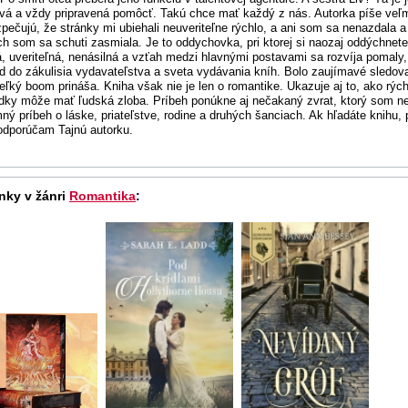
vá a vždy pripravená pomôcť. Takú chce mať každý z nás. Autorka píše veľm
pečujú, že stránky mi ubiehali neuveriteľne rýchlo, a ani som sa nenazdala a 
ch som sa schuti zasmiala. Je to oddychovka, pri ktorej si naozaj oddýchnet
, uveriteľná, nenásilná a vzťah medzi hlavnými postavami sa rozvíja pomaly,
d do zákulisia vydavateľstva a sveta vydávania kníh. Bolo zaujímavé sledo
eľký boom prináša. Kniha však nie je len o romantike. Ukazuje aj to, ako rých
dky môže mať ľudská zloba. Príbeh ponúkne aj nečakaný zvrat, ktorý som neča
mný príbeh o láske, priateľstve, rodine a druhých šanciach. Ak hľadáte knihu, 
dporúčam Tajnú autorku.
nky v žánri
Romantika
: