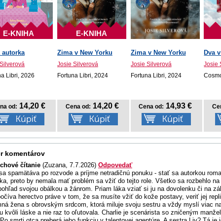
E-KNIHA
E-KNIHA
 autorka
Zima v New Yorku
Zima v New Yorku
Dva v
 Silverová
Josie Silverová
Josie Silverová
Josie 
a Libri, 2026
Fortuna Libri, 2024
Fortuna Libri, 2024
Cosmo
14,20 €
14,20 €
14,93 €
na od:
Cena od:
Cena od:
Ce
r komentárov
chové čítanie
(Zuzana, 7.7.2026)
Odpovedať
sa spamätáva po rozvode a príjme netradičnú ponuku - stať sa autorkou romant
ka, preto by nemala mať problém sa vžiť do tejto role. Všetko sa rozbehlo n
pohľad svojou obálkou a žánrom. Priam láka vziať si ju na dovolenku či na zá
očíva herectvo práve v tom, že sa musíte vžiť do kože postavy, veriť jej repli
ná žena s obrovským srdcom, ktorá miluje svoju sestru a vždy myslí viac na
ru kvôli láske a nie raz to oľutovala. Charlie je scenárista so zničeným man
Po smrti otca preberá jeho funkciu v talentovej agentúre. A sestra Liv? Tá je