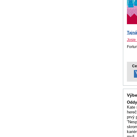
Tajná
Josie
Fortun
Ce
Výbe
Oddy
Kate 
hereč
prvý 
“Nesp
skrom
karié
muž. 