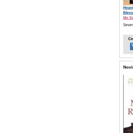
Heave
Bless
Mo Xi
Seven
Ce
Novi