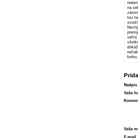
niele
na seb
zárov
tou n
sviež
Nechý
premý
veľmi
všetk
dokáž
nečaka
knihu
Prid
Nadpis
Vaše h
Koment
Vaše m
E-mail