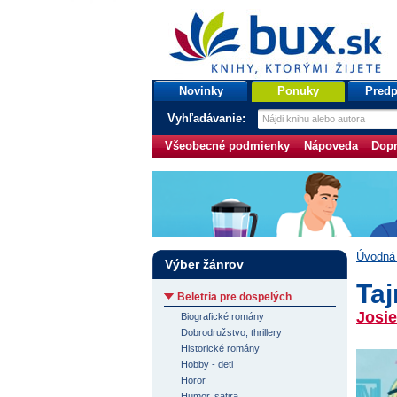
bux.sk
knihy, ktorými žijete
Úvodná stránka
Novinky
Ponuky
Predp
Vyhľadávanie:
Všeobecné podmienky
Nápoveda
Dopr
Úvodná 
Výber žánrov
Taj
Beletria pre dospelých
Josie
Biografické romány
Dobrodružstvo, thrillery
Historické romány
Hobby - deti
Horor
Humor, satira