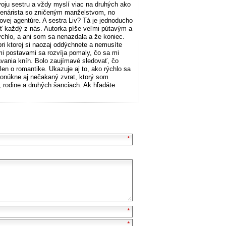
voju sestru a vždy myslí viac na druhých ako
e scenárista so zničeným manželstvom, no
ovej agentúre. A sestra Liv? Tá je jednoducho
ť každý z nás. Autorka píše veľmi pútavým a
ýchlo, a ani som sa nenazdala a že koniec.
pri ktorej si naozaj oddýchnete a nemusíte
mi postavami sa rozvíja pomaly, čo sa mi
ávania kníh. Bolo zaujímavé sledovať, čo
en o romantike. Ukazuje aj to, ako rýchlo sa
ponúkne aj nečakaný zvrat, ktorý som
e, rodine a druhých šanciach. Ak hľadáte