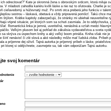
n ich odrecitovať?” Kate je skromná žena s obrovským srdcom, ktorá miluje s
a. V mladosti zahodila kariéru kvôli láske a nie raz to oľutovala. Charlie j
eň cieľavedomý a húževnatý muž. Po smrti otca preberá jeho funkciu v talent
ajlepšou sestrou – láskavá, obetavá a vždy pripravená pomôcť. Takú chce ma
im štýlom. Krátke kapitoly zabezpečujú, že stránky mi ubiehali neuveriteľne r
bajú vtipné situácie, pri ktorých som sa schuti zasmiala. Je to oddychovka, 
šľať. Romantická linka je jemná, uveriteľná, nenásilná a vzťah medzi hlavný
 páčilo. Veľkým plusom bol aj pohľad do zákulisia vydavateľstva a sveta vyd
o sa skrýva za úspechom knihy a aký veľký boom prináša. Kniha však nie je l
e šíriť nenávisť či zlé slová a aké následky môže mať ľudská zloba. Príbeh 
la a príjemne dej oživil. Tajná autorka je príjemný príbeh o láske, priateľstv
, pri ktorej si oddýchnete, zasmejete sa, tak vám odporúčam Tajnú autorku.
ajte svoj komentár
odnotenie
ár
eno