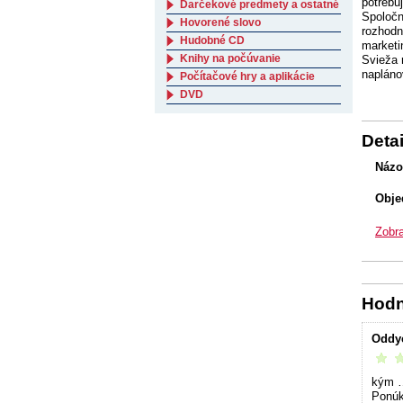
potrebu
Darčekové predmety a ostatné
Spoločn
Hovorené slovo
rozhodn
Hudobné CD
marketi
Knihy na počúvanie
Svieža 
napláno
Počítačové hry a aplikácie
DVD
Detai
Názo
Obje
Zobra
Hodn
Oddyc
vrelo 
kým …
Ponúk