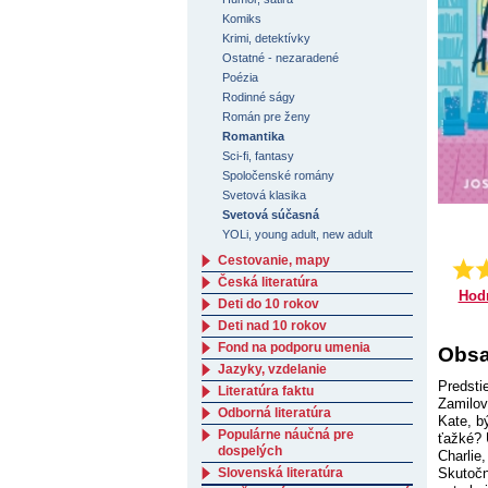
Komiks
Krimi, detektívky
Ostatné - nezaradené
Poézia
Rodinné ságy
Román pre ženy
Romantika
Sci-fi, fantasy
Spoločenské romány
Svetová klasika
Svetová súčasná
YOLi, young adult, new adult
Cestovanie, mapy
Česká literatúra
Hod
Deti do 10 rokov
Deti nad 10 rokov
Fond na podporu umenia
Obsa
Jazyky, vzdelanie
Predsti
Literatúra faktu
Zamilov
Odborná literatúra
Kate, b
Populárne náučná pre
ťažké? 
dospelých
Charlie,
Skutočn
Slovenská literatúra