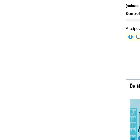
(nebude 
Kontrol
V odpov
Ďalši