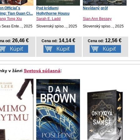
n Official´s
Pod krídlami
Nevídaný gróf
ing: Tian Guan Ci...
Hollythorne Housu
ang Tong Xiu
Sarah E. Ladd
Sian Ann Bessey
 Seas Ente..., 2025
Slovenský spiso..., 2025
Slovenský spiso..., 2025
26,46 €
14,14 €
12,56 €
na od:
Cena od:
Cena od:
nky v žánri
Svetová súčasná
: