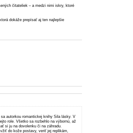
ných čitateliek – a medzi nimi iskry, ktoré
torá dokáže prepísať aj ten najlepšie
sa autorkou romantickej knihy Sila lásky. V
ejto role. Všetko sa rozbehlo na výbornú, až
ť si ju na dovolenku či na záhradu.
žiť do kože postavy, veriť jej replikám,