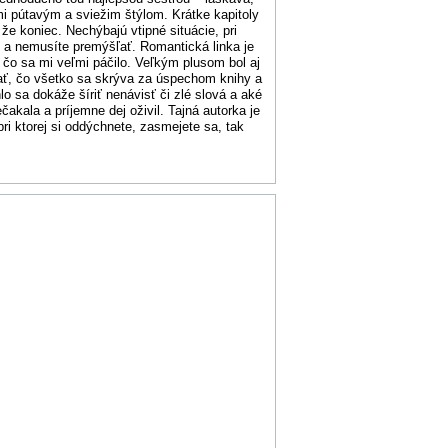
i pútavým a sviežim štýlom. Krátke kapitoly
že koniec. Nechýbajú vtipné situácie, pri
e a nemusíte premýšľať. Romantická linka je
 čo sa mi veľmi páčilo. Veľkým plusom bol aj
vať, čo všetko sa skrýva za úspechom knihy a
lo sa dokáže šíriť nenávisť či zlé slová a aké
kala a príjemne dej oživil. Tajná autorka je
pri ktorej si oddýchnete, zasmejete sa, tak