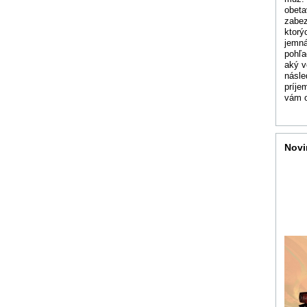
obeta
zabez
ktorý
jemná
pohľa
aký v
násle
príje
vám o
Novi