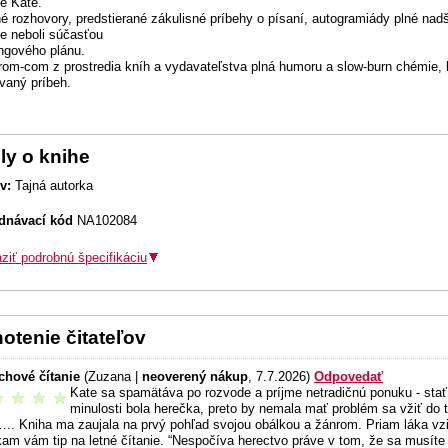
je Kate.
é rozhovory, predstierané zákulisné príbehy o písaní, autogramiády plné nadše
e neboli súčasťou
ngového plánu.
rom-com z prostredia kníh a vydavateľstva plná humoru a slow-burn chémie, k
vaný príbeh.
ly o knihe
v:
Tajná autorka
dnávací kód
NA102084
ziť podrobnú špecifikáciu
otenie čitateľov
hové čítanie
(Zuzana |
neoverený nákup
, 7.7.2026)
Odpovedať
Kate sa spamätáva po rozvode a príjme netradičnú ponuku - stať 
odporúčam
minulosti bola herečka, preto by nemala mať problém sa vžiť do t
.. Kniha ma zaujala na prvý pohľad svojou obálkou a žánrom. Priam láka vzia
am vám tip na letné čítanie. “Nespočíva herectvo práve v tom, že sa musíte v