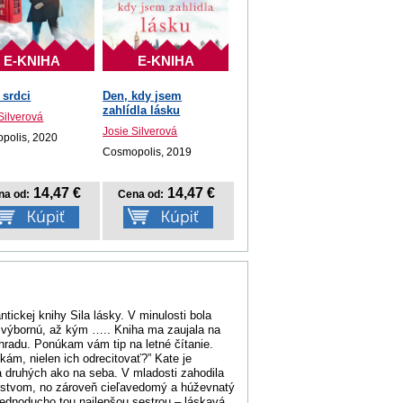
E-KNIHA
E-KNIHA
 srdci
Den, kdy jsem
zahlídla lásku
Silverová
Josie Silverová
polis, 2020
Cosmopolis, 2019
14,47 €
14,47 €
na od:
Cena od:
ickej knihy Sila lásky. V minulosti bola
a výbornú, až kým ….. Kniha ma zaujala na
hradu. Ponúkam vám tip na letné čítanie.
kám, nielen ich odrecitovať?” Kate je
 druhých ako na seba. V mladosti zahodila
želstvom, no zároveň cieľavedomý a húževnatý
 jednoducho tou najlepšou sestrou – láskavá,