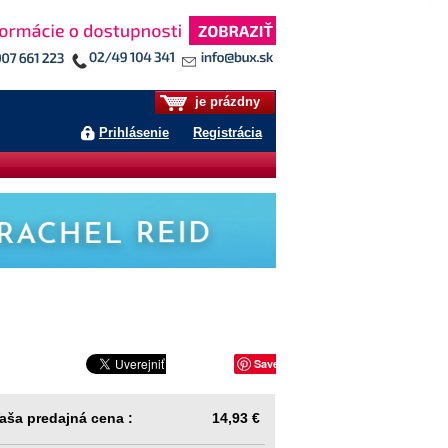
je prázdny
Prihlásenie
Registrácia
Save
aša predajná cena :
14,93 €