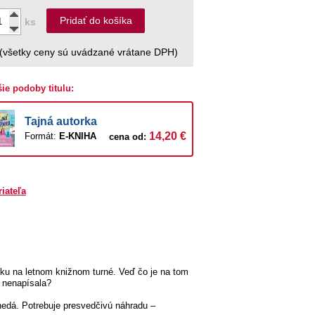
Pridať do košíka
ks
(všetky ceny sú uvádzané vrátane DPH)
šie podoby titulu:
Tajná autorka
14,20 €
Formát:
E-KNIHA
cena od:
riateľa
rku na letnom knižnom turné. Veď čo je na tom
ú nenapísala?
 nedá. Potrebuje presvedčivú náhradu –