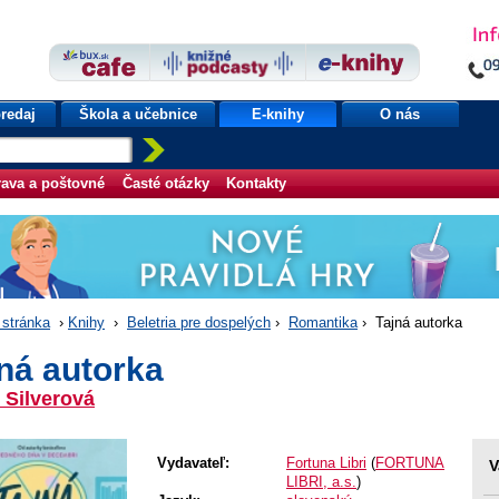
redaj
Škola a učebnice
E-knihy
O nás
ava a poštovné
Časté otázky
Kontakty
stránka
›
Knihy
›
Beletria pre dospelých
›
Romantika
› Tajná autorka
ná autorka
 Silverová
Vydavateľ:
Fortuna Libri
(
FORTUNA
V
LIBRI, a.s.
)