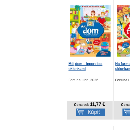
Môj dom – leporelo s
Na farme
okienkami
okienka
Fortuna Libri, 2026
Fortuna L
11,77 €
Cena od:
Cena