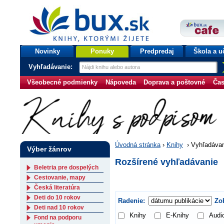
bux.sk
knihy, ktorými žijete
Úvodná stránka
Novinky
Ponuky
Predpredaj
Škola a u
Vyhľadávanie:
Všeobecné podmienky
Nápoveda
Doprava a poštovné
Čas
Úvodná stránka
›
Knihy
›
Vyhľadávan
Výber žánrov
Rozšírené vyhľadávanie
Beletria pre dospelých
Cestovanie, mapy
Česká literatúra
Deti do 10 rokov
Radenie:
Zob
Deti nad 10 rokov
Knihy
E-Knihy
Audi
Fond na podporu