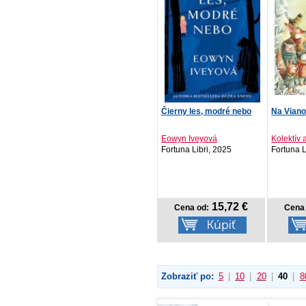
Čierny les, modré nebo
Na Viano
Eowyn Iveyová
Kolektív 
Fortuna Libri, 2025
Fortuna L
15,72 €
Cena od:
Cena 
Zobraziť po:
5
|
10
|
20
|
40
|
8