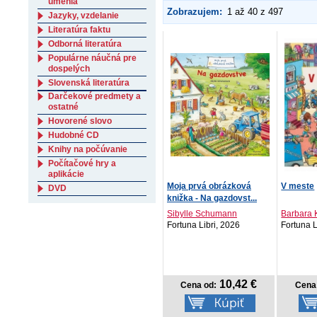
umenia
Zobrazujem:
1 až 40 z 497
Jazyky, vzdelanie
Literatúra faktu
Odborná literatúra
Populárne náučná pre
dospelých
Slovenská literatúra
Darčekové predmety a
ostatné
Hovorené slovo
Hudobné CD
Knihy na počúvanie
Počítačové hry a
aplikácie
Moja prvá obrázková
V meste
DVD
knižka - Na gazdovst...
Sibylle Schumann
Barbara 
Fortuna Libri, 2026
Fortuna L
10,42 €
Cena od:
Cena