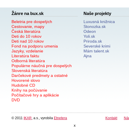
Žánre na bux.sk
Naše projekty
Beletria pre dospelých
Luxusná knižnica
Cestovanie, mapy
Stonozka.sk
Česká literatúra
Odeon
Deti do 10 rokov
Yoli.sk
Deti nad 10 rokov
Priroda.sk
Fond na podporu umenia
Severské krimi
Jazyky, vzdelanie
Mám talent.sk
Literatúra faktu
Ajna
Odborná literatúra
Populárne náučná pre dospelých
Slovenská literatúra
Darčekové predmety a ostatné
Hovorené slovo
Hudobné CD
Knihy na počúvanie
Počítačové hry a aplikácie
DVD
© 2011
IKAR
, a.s., vyrobila
Etnetera
Kontakt
Ná
x