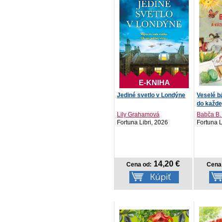
E-KNIHA
Jediné svetlo v Londýne
Veselé b
do každe
Lily Grahamová
Babča B.
Fortuna Libri, 2026
Fortuna L
14,20 €
Cena od:
Cena