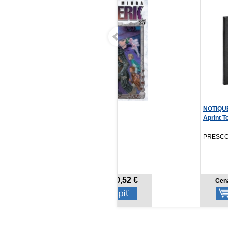
Berserk 25
NOTIQUE Vreckový diár
(Ne)bezp
Aprint Top 2027, č...
Kentaro Miura
Tomáš Š
Crew, 2026
PRESCOGROUP SK, 2026
Lindeni,
10,52 €
4,17 €
Cena od:
Cena od:
Cena