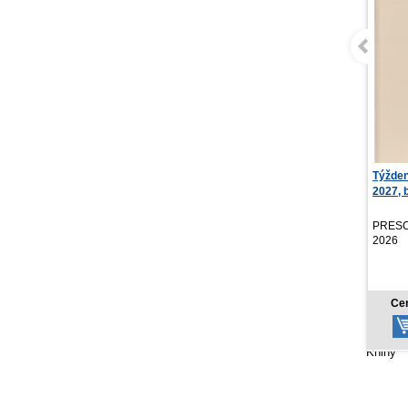
Týždenný diár Ponza
Stolov
2027, béžový, 15 x 2...
Rozpr
2...
PRESCOGROUP SK,
PRESC
2026
2026
5,97 €
Cena od:
Ce
Knihy