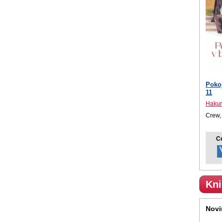
Pokoj
11
Hakur
Crew,
C
Kni
Novi