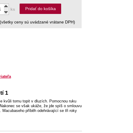
Pridať do košíka
ks
(všetky ceny sú uvádzané vrátane DPH)
riateľa
tí 1
 se kvůli tomu topit v dluzích. Pomocnou ruku
. Nakonec se však ukáže, že jde spíš o smlouvu
i. Macubaseho příběh odehrávající se tři roky