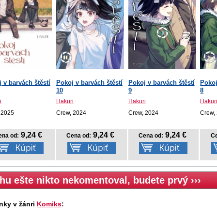
 v barvách štěstí
Pokoj v barvách štěstí
Pokoj v barvách štěstí
Pokoj
10
9
8
i
Hakuri
Hakuri
Hakur
 2025
Crew, 2024
Crew, 2024
Crew,
9,24 €
9,24 €
9,24 €
ena od:
Cena od:
Cena od:
Ce
hu ešte nikto nekomentoval, budete prvý ›››
nky v žánri
Komiks
: