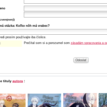
eno
zverejnený)
ná otázka:
Koľko nôh má vrabec?
edi prosím používajte iba číslice.
Prečítal som si a porozumel som
zásadám spracovania a o
Odoslať
e tituly
autora
: