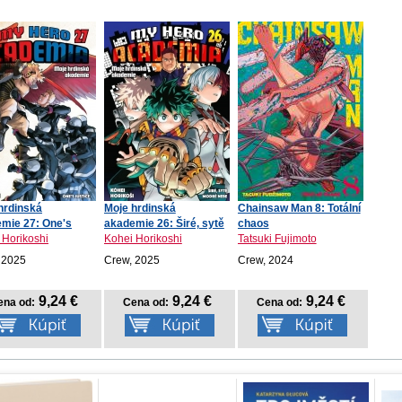
hrdinská
Moje hrdinská
Chainsaw Man 8: Totální
mie 27: One's
akademie 26: Širé, sytě
chaos
ce
mo...
 Horikoshi
Kohei Horikoshi
Tatsuki Fujimoto
 2025
Crew, 2025
Crew, 2024
9,24 €
9,24 €
9,24 €
ena od:
Cena od:
Cena od: