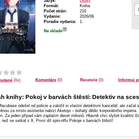
Jazyk:
český
Formát:
Kniha
Počet strán:
216
Vydanie:
2026/06
Poradie vydania:
1.
Na sklade
Komentáre
(0)
Recenzie
(0)
Informuj p
notené
(0x)
 knihy: Pokoj v barvách štěstí: Detektiv na sces
Macubase odešel od policie a založil si vlastní detektivní kancelář, ale začal
nou za místo asistenta nabízí Aketojo – bohatý dědic korporátního impéria
m. Za jeden případ vám zaplatím deset milionů. Hlavně chci slyšet kvalitní lž
 než se setkal s X. První díl spin-offu Pokoje v barvách štěstí!