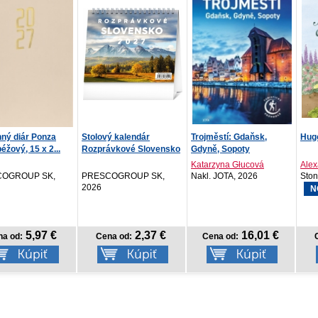
ý kalendár
Trojměstí: Gdaňsk,
Hugo a Gaštanka
Sard
ávkové Slovensko
Gdyně, Sopoty
prův
Katarzyna Głucová
Alexandra Thompson
Ros 
OGROUP SK,
Nakl. JOTA, 2026
Stonožka, 2026
Nakl
NOVINKA
2,37 €
16,01 €
8,18 €
na od:
Cena od:
Cena od:
C