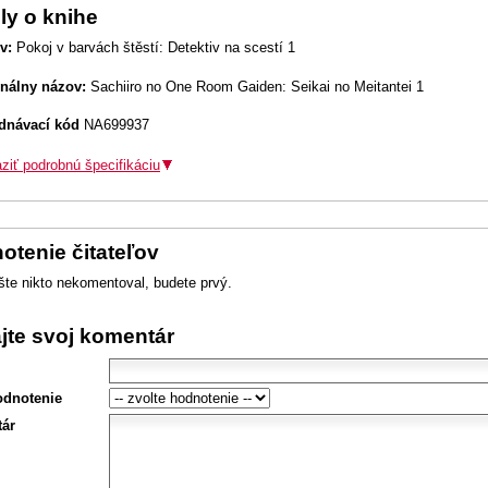
ly o knihe
v:
Pokoj v barvách štěstí: Detektiv na scestí 1
inálny názov:
Sachiiro no One Room Gaiden: Seikai no Meitantei 1
dnávací kód
NA699937
ziť podrobnú špecifikáciu
otenie čitateľov
šte nikto nekomentoval, budete prvý.
ajte svoj komentár
odnotenie
ár