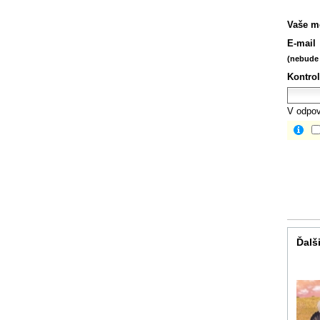
Vaše m
E-mail
(nebude 
Kontrol
V odpov
Ďalši