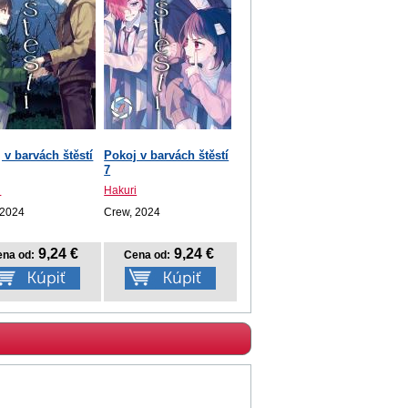
 v barvách štěstí
Pokoj v barvách štěstí
7
i
Hakuri
 2024
Crew, 2024
9,24 €
9,24 €
na od:
Cena od: