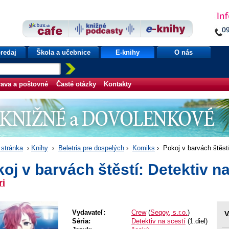
redaj
Škola a učebnice
E-knihy
O nás
ava a poštovné
Časté otázky
Kontakty
stránka
›
Knihy
›
Beletria pre dospelých
›
Komiks
› Pokoj v barvách štěstí
oj v barvách štěstí: Detektiv na
ri
Vydavateľ:
Crew
(
Seqoy, s.r.o.
)
V
Séria:
Detektiv na scestí
(1.diel)