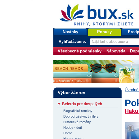
bux.sk
knihy, ktorými žijete
Úvodná stránka
Novinky
Ponuky
Predp
Vyhľadávanie:
Všeobecné podmienky
Nápoveda
Dopr
Úvodná 
Výber žánrov
Pok
Beletria pre dospelých
Haku
Biografické romány
Dobrodružstvo, thrillery
Historické romány
Hobby - deti
Horor
Humor, satira