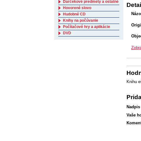
Darčekové predmety a ostatné
Detai
Hovorené slovo
Názo
Hudobné CD
Knihy na počúvanie
Orig
Počítačové hry a aplikácie
DVD
Obje
Zobra
Hodn
Knihu e
Prid
Nadpis
Vaše h
Koment