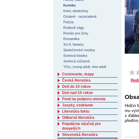
Komiks
Krimi, detektívky
Ostatné - nezaradené
Poézia
Rodinné ságy
Román pre ženy
Romantika
Sci-fi, fantasy
Spoločenské romány
Svetová klasika
Svetová súčasná
YOLi, young adult, new adult
Cestovanie, mapy
Hod
Česká literatúra
Deti do 10 rokov
Deti nad 10 rokov
Obsah
Fond na podporu umenia
Jazyky, vzdelanie
Hidžiri 
mu výmě
Literatúra faktu
s ďáble
Odborná literatúra
předtím,
Populárne náučná pre
dospelých
Slovenská literatúra