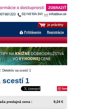
je prázdny
Prihlásenie
Registrácia
: Detektiv na scestí 1
 scestí 1
Save
aša predajná cena :
9,24 €