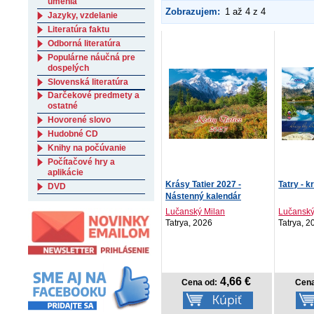
umenia
Zobrazujem:
1 až 4 z 4
Jazyky, vzdelanie
Literatúra faktu
Odborná literatúra
Populárne náučná pre
dospelých
Slovenská literatúra
Darčekové predmety a
ostatné
Hovorené slovo
Hudobné CD
Knihy na počúvanie
Počítačové hry a
aplikácie
Krásy Tatier 2027 -
Tatry - k
DVD
Nástenný kalendár
Lučanský Milan
Lučanský
Tatrya, 2026
Tatrya, 2
4,66 €
Cena od:
Cena