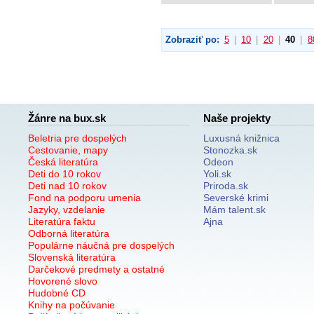
Zobraziť po:
5
|
10
|
20
|
40
|
8
Žánre na bux.sk
Naše projekty
Beletria pre dospelých
Luxusná knižnica
Cestovanie, mapy
Stonozka.sk
Česká literatúra
Odeon
Deti do 10 rokov
Yoli.sk
Deti nad 10 rokov
Priroda.sk
Fond na podporu umenia
Severské krimi
Jazyky, vzdelanie
Mám talent.sk
Literatúra faktu
Ajna
Odborná literatúra
Populárne náučná pre dospelých
Slovenská literatúra
Darčekové predmety a ostatné
Hovorené slovo
Hudobné CD
Knihy na počúvanie