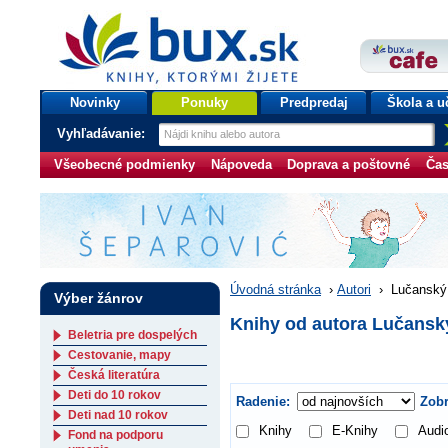
bux.sk
knihy, ktorými žijete
Úvodná stránka
Novinky
Ponuky
Predpredaj
Škola a u
Vyhľadávanie:
Všeobecné podmienky
Nápoveda
Doprava a poštovné
Čas
Úvodná stránka
›
Autori
›
Lučanský
Výber žánrov
Knihy od autora Lučansk
Beletria pre dospelých
Cestovanie, mapy
Česká literatúra
Deti do 10 rokov
Radenie:
Zobr
Deti nad 10 rokov
Knihy
E-Knihy
Audi
Fond na podporu