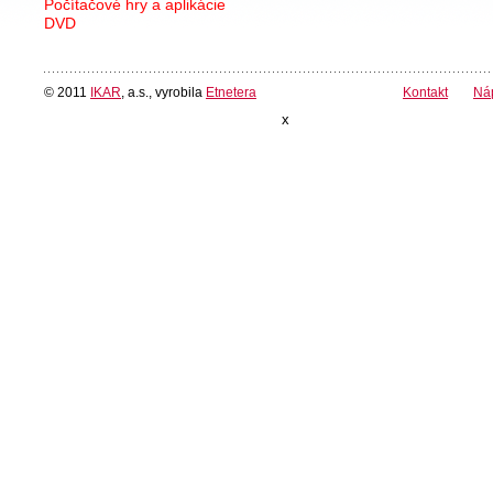
Počítačové hry a aplikácie
DVD
© 2011
IKAR
, a.s., vyrobila
Etnetera
Kontakt
Ná
x