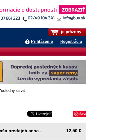
je prázdny
Prihlásenie
Registrácia
osledný úsvit
Save
aša predajná cena :
12,50 €