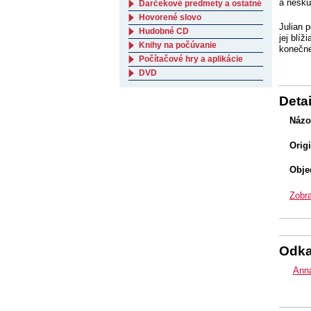
a neskú
Darčekové predmety a ostatné
Hovorené slovo
Julian 
Hudobné CD
jej blí
Knihy na počúvanie
konečne
Počítačové hry a aplikácie
DVD
Detai
Názo
Orig
Obje
Zobra
Odk
Anna