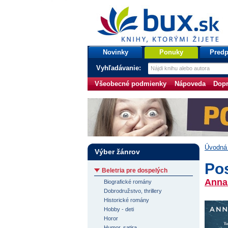
bux.sk
knihy, ktorými žijete
Úvodná stránka
Novinky
Ponuky
Predp
Vyhľadávanie:
Všeobecné podmienky
Nápoveda
Dopr
Úvodná 
Výber žánrov
Pos
Beletria pre dospelých
Anna
Biografické romány
Dobrodružstvo, thrillery
Historické romány
Hobby - deti
Horor
Humor, satira