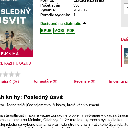
Formát:
Elektronická kniha
Počet strán:
336
Vydanie:
2026/05
Poradie vydania:
1.
Dostupné na stiahnutie
EPUB
MOBI
PDF
Ďal
E-KNIHA
OBRAZIŤ UKÁŽKU
Komentáre
(0)
Recenzie
(0)
Informuj p
notené
(0x)
h knihy: Posledný úsvit
eto. Jedno zničujúce tajomstvo. A láska, ktorá všetko zmení.
á starostlivosť matky a vážne zdravotné problémy vytvárajú v dvadsaťtriročne
ostane prácu na Malorke, Oriah vycíti, že toto leto by mohlo byť začiatkom j
alej rebélie sa vyberie sama na pláž, kde stretne charizmatického Španiela Jul