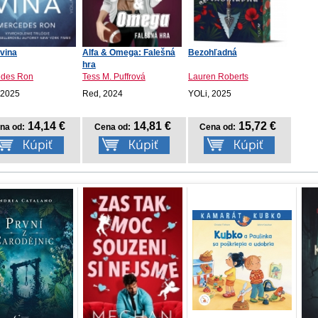
vina
Alfa & Omega: Falešná
Bezohľadná
hra
edes Ron
Tess M. Puffrová
Lauren Roberts
 2025
Red, 2024
YOLi, 2025
14,14 €
14,81 €
15,72 €
na od:
Cena od:
Cena od: