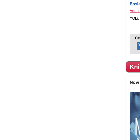
Posle
Anna 
YOLi,
Ce
Kni
Novi