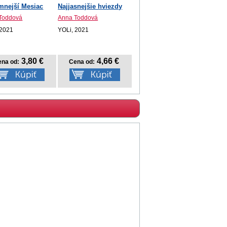
mnejší Mesiac
Najjasnejšie hviezdy
Toddová
Anna Toddová
 2021
YOLi, 2021
3,80 €
4,66 €
na od:
Cena od: