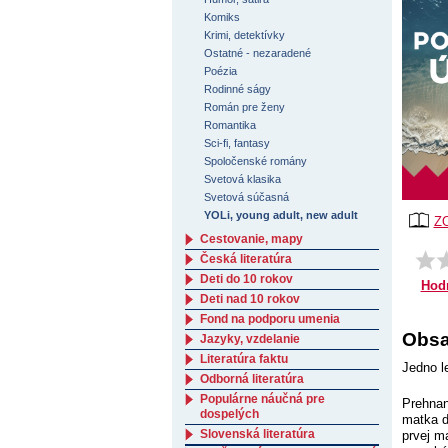
Komiks
Krimi, detektívky
Ostatné - nezaradené
Poézia
Rodinné ságy
Román pre ženy
Romantika
Sci-fi, fantasy
Spoločenské romány
Svetová klasika
Svetová súčasná
YOLi, young adult, new adult
Z
Cestovanie, mapy
Česká literatúra
Deti do 10 rokov
Hod
Deti nad 10 rokov
Fond na podporu umenia
Obsa
Jazyky, vzdelanie
Literatúra faktu
Jedno l
Odborná literatúra
Populárne náučná pre
Prehnan
dospelých
matka d
Slovenská literatúra
prvej m