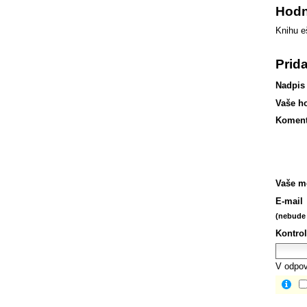
Hodn
Knihu e
Prid
Nadpis
Vaše h
Koment
Vaše m
E-mail
(nebude 
Kontrol
V odpov