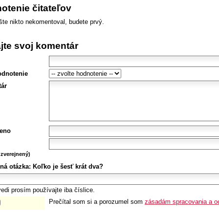
otenie čitateľov
šte nikto nekomentoval, budete prvý.
ajte svoj komentár
odnotenie
ár
eno
zverejnený)
ná otázka:
Koľko je šesť krát dva?
edi prosím používajte iba číslice.
Prečítal som si a porozumel som
zásadám spracovania a o