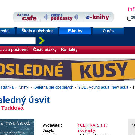
redaj
Škola a učebnice
E-knihy
O nás
ava a poštovné
Časté otázky
Kontakty
stránka
›
Knihy
›
Beletria pre dospelých
›
YOLi, young adult, new adult
› P
ledný úsvit
 Toddová
Vydavateľ:
YOLi
(
IKAR, a.s.
)
V
Jazyk:
slovenský