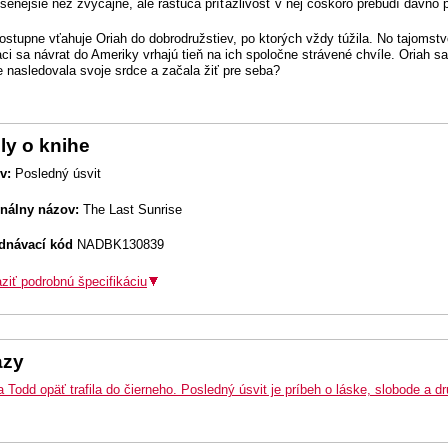
senejšie než zvyčajne, ale rastúca príťažlivosť v nej čoskoro prebudí dávno p
postupne vťahuje Oriah do dobrodružstiev, po ktorých vždy túžila. No tajomstvo
žiaci sa návrat do Ameriky vrhajú tieň na ich spoločne strávené chvíle. Oriah
 nasledovala svoje srdce a začala žiť pre seba?
ly o knihe
v:
Posledný úsvit
inálny názov:
The Last Sunrise
dnávací kód
NADBK130839
ziť podrobnú špecifikáciu
azy
 Todd opäť trafila do čierneho. Posledný úsvit je príbeh o láske, slobode a dr