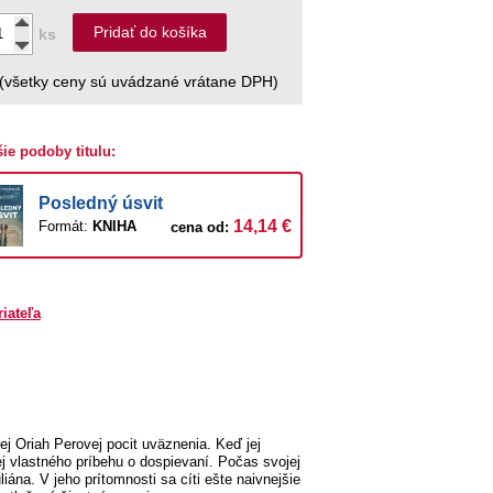
Pridať do košíka
ks
(všetky ceny sú uvádzané vrátane DPH)
šie podoby titulu:
Posledný úsvit
14,14 €
Formát:
KNIHA
cena od:
riateľa
j Oriah Perovej pocit uväznenia. Keď jej
ej vlastného príbehu o dospievaní. Počas svojej
iána. V jeho prítomnosti sa cíti ešte naivnejšie