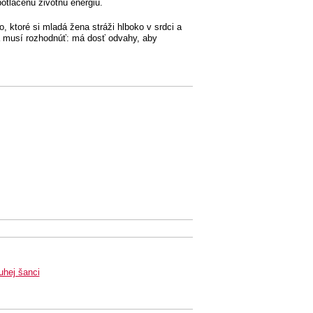
otlačenú životnú energiu.
, ktoré si mladá žena stráži hlboko v srdci a
 sa musí rozhodnúť: má dosť odvahy, aby
uhej šanci