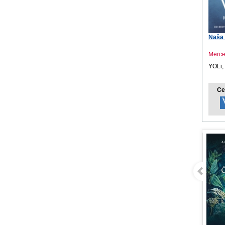
Naša 
Merc
YOLi,
Ce