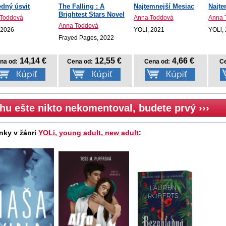
dný úsvit
The Falling : A
Najtemnejší Mesiac
Najte
Brightest Stars Novel
Toddová
Anna Toddová
Anna 
Anna Toddová
 2026
YOLi, 2021
YOLi,
Frayed Pages, 2022
14,14 €
12,55 €
4,66 €
na od:
Cena od:
Cena od:
Ce
hu ešte nikto nekomentoval, budete prvý ›››
nky v žánri
YOLi, young adult, new adult
: