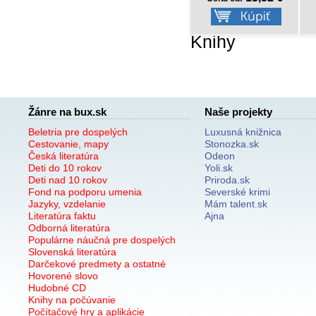
Knihy
Žánre na bux.sk
Naše projekty
Beletria pre dospelých
Luxusná knižnica
Cestovanie, mapy
Stonozka.sk
Česká literatúra
Odeon
Deti do 10 rokov
Yoli.sk
Deti nad 10 rokov
Priroda.sk
Fond na podporu umenia
Severské krimi
Jazyky, vzdelanie
Mám talent.sk
Literatúra faktu
Ajna
Odborná literatúra
Populárne náučná pre dospelých
Slovenská literatúra
Darčekové predmety a ostatné
Hovorené slovo
Hudobné CD
Knihy na počúvanie
Počítačové hry a aplikácie