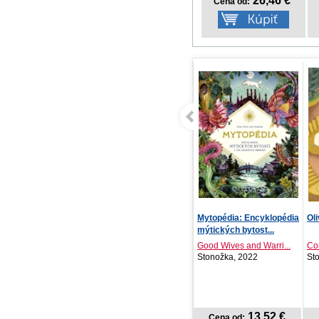
26,46 €
Cena od:
Mytopédia: Encyklopédia
Oliver, čo dnes robíš?
NO
mýtických bytost...
ka
plá
Good Wives and Warri...
Constanze von Kitzin...
Stonožka, 2022
Stonožka, 2026
PR
20
13,52 €
8,18 €
Cena od:
Cena od: