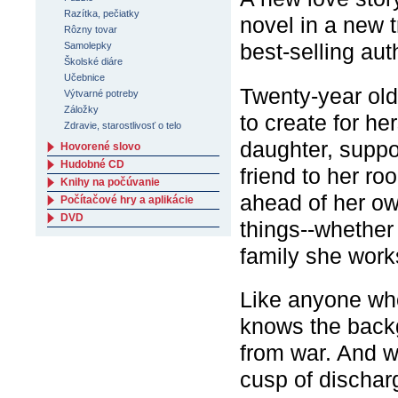
Razítka, pečiatky
novel in a new t
Rôzny tovar
best-selling au
Samolepky
Školské diáre
Učebnice
Twenty-year old 
Výtvarné potreby
Záložky
to create for her
Zdravie, starostlivosť o telo
daughter, suppor
Hovorené slovo
Hudobné CD
friend to her r
Knihy na počúvanie
ahead of her ow
Počítačové hry a aplikácie
DVD
things--whether 
family she works
Like anyone wh
knows the back
from war. And 
cusp of dischar