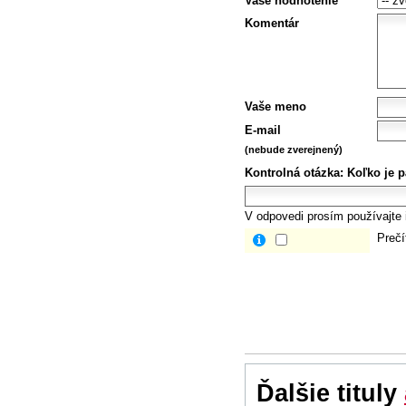
Vaše hodnotenie
Komentár
Vaše meno
E-mail
(nebude zverejnený)
Kontrolná otázka:
Koľko je p
V odpovedi prosím používajte i
Prečí
Ďalšie tituly