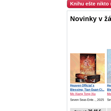
Knihu ešte nikto
Novinky v ž
Heaven Official´s
He
Blessing: Tian Guan Ci...
Bl
Mo Xiang Tong Xiu
Mo
Seven Seas Ente..., 2025
Se