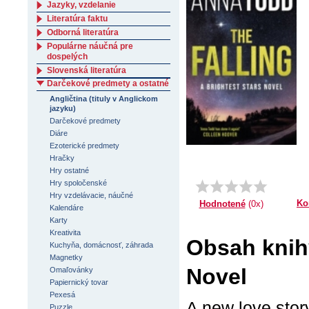
Jazyky, vzdelanie
Literatúra faktu
Odborná literatúra
Populárne náučná pre
dospelých
Slovenská literatúra
Darčekové predmety a ostatné
Angličtina (tituly v Anglickom
jazyku)
Darčekové predmety
Diáre
Ezoterické predmety
Hračky
Hry ostatné
Hry spoločenské
Hry vzdelávacie, náučné
Ko
Hodnotené
(0x)
Kalendáre
Karty
Kreativita
Obsah knihy
Kuchyňa, domácnosť, záhrada
Magnetky
Novel
Omaľovánky
Papiernický tovar
Pexesá
A new love stor
Puzzle