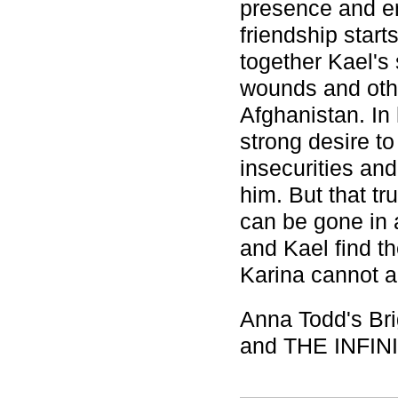
presence and en
friendship start
together Kael's 
wounds and othe
Afghanistan. In 
strong desire t
insecurities and
him. But that tru
can be gone in a
and Kael find th
Karina cannot a
Anna Todd's Bri
and THE INFIN