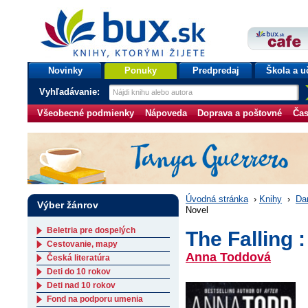
bux.sk
knihy, ktorými žijete
Úvodná stránka
Novinky
Ponuky
Predpredaj
Škola a u
Vyhľadávanie:
Všeobecné podmienky
Nápoveda
Doprava a poštovné
Čas
Úvodná stránka
›
Knihy
›
Da
Výber žánrov
Novel
Beletria pre dospelých
The Falling 
Cestovanie, mapy
Anna Toddová
Česká literatúra
Deti do 10 rokov
Deti nad 10 rokov
Fond na podporu umenia