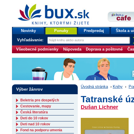
bux.sk
knihy, ktorými žijete
Úvodná stránka
Novinky
Ponuky
Predpredaj
Škola a u
Vyhľadávanie:
Všeobecné podmienky
Nápoveda
Doprava a poštovné
Čas
Úvodná stránka
›
Knihy
›
Po
Výber žánrov
Tatranské ú
Beletria pre dospelých
Cestovanie, mapy
Dušan Lichner
Česká literatúra
Deti do 10 rokov
Deti nad 10 rokov
Fond na podporu umenia