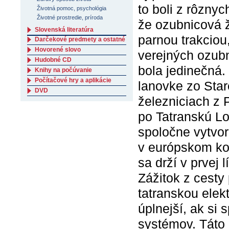
to boli z rôzny
Životná pomoc, psychológia
Životné prostredie, príroda
že ozubnicová ž
Slovenská literatúra
parnou trakciou
Darčekové predmety a ostatné
Hovorené slovo
verejných ozubn
Hudobné CD
bola jedinečná.
Knihy na počúvanie
Počítačové hry a aplikácie
lanovke zo Sta
DVD
železniciach z
po Tatranskú Lo
spoločne vytvor
v európskom ko
sa drží v prvej 
Zážitok z cest
tatranskou ele
úplnejší, ak si
systémov. Táto 