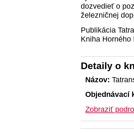
dozvedieť o po
železničnej dop
Publikácia Tatr
Kniha Horného P
Detaily o k
Názov:
Tatran
Objednávací 
Zobraziť podro