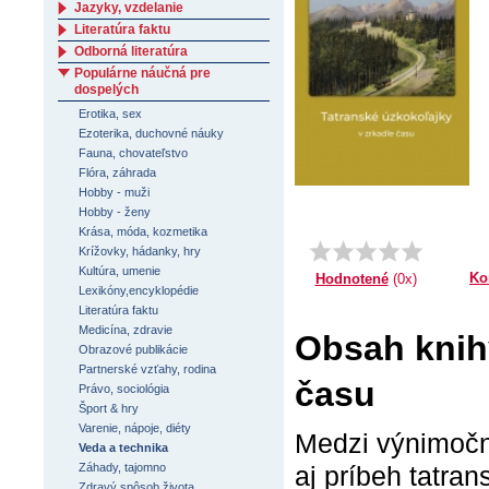
Jazyky, vzdelanie
Literatúra faktu
Odborná literatúra
Populárne náučná pre
dospelých
Erotika, sex
Ezoterika, duchovné náuky
Fauna, chovateľstvo
Flóra, záhrada
Hobby - muži
Hobby - ženy
Krása, móda, kozmetika
Krížovky, hádanky, hry
Kultúra, umenie
Ko
Hodnotené
(0x)
Lexikóny,encyklopédie
Literatúra faktu
Medicína, zdravie
Obsah knihy
Obrazové publikácie
Partnerské vzťahy, rodina
času
Právo, sociológia
Šport & hry
Varenie, nápoje, diéty
Medzi výnimočné
Veda a technika
Záhady, tajomno
aj príbeh tatra
Zdravý spôsob života