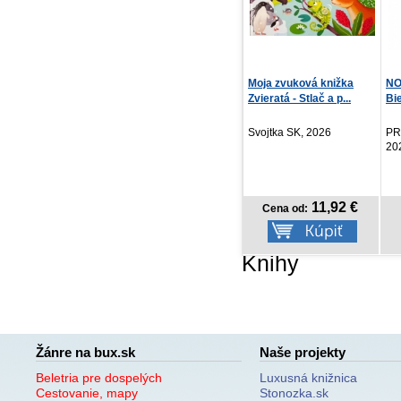
Moja zvuková knižka
NOTIQUE Vreckový diár
Tý
Zvieratá - Stlač a p...
Biella 2027, modrý...
202
Svojtka SK, 2026
PRESCOGROUP SK,
PR
2026
20
11,92 €
3,57 €
Cena od:
Cena od:
Knihy
Žánre na bux.sk
Naše projekty
Beletria pre dospelých
Luxusná knižnica
Cestovanie, mapy
Stonozka.sk