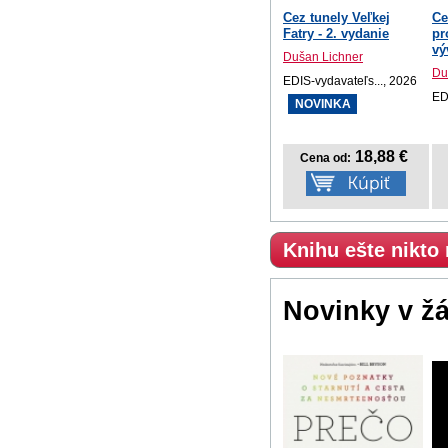
Cez tunely Veľkej
Ce
Fatry - 2. vydanie
pr
výv
Dušan Lichner
Du
EDIS-vydavateľs..., 2026
ED
NOVINKA
18,88 €
Cena od:
Knihu ešte nikto
Novinky v ž