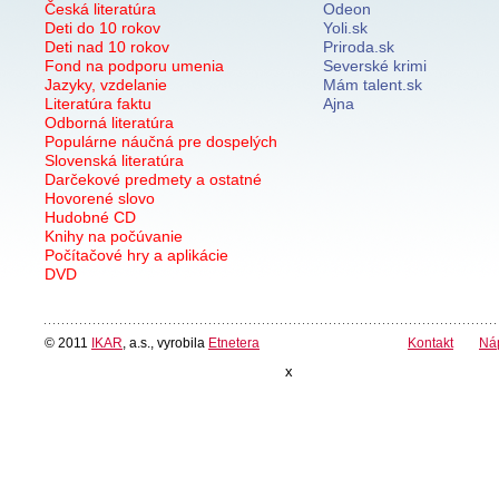
Česká literatúra
Odeon
Deti do 10 rokov
Yoli.sk
Deti nad 10 rokov
Priroda.sk
Fond na podporu umenia
Severské krimi
Jazyky, vzdelanie
Mám talent.sk
Literatúra faktu
Ajna
Odborná literatúra
Populárne náučná pre dospelých
Slovenská literatúra
Darčekové predmety a ostatné
Hovorené slovo
Hudobné CD
Knihy na počúvanie
Počítačové hry a aplikácie
DVD
© 2011
IKAR
, a.s., vyrobila
Etnetera
Kontakt
Ná
x