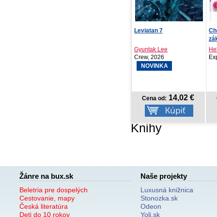
Leviatan 7
Chémia pre 8. ročník
základnej školy a 3...
Gyuntak Lee
Helena Vicenová
Crew, 2026
Expol Pedagogik..., 201
NOVINKA
14,02 €
11,20 €
Cena od:
Cena od:
Knihy
Žánre na bux.sk
Naše projekty
Beletria pre dospelých
Luxusná knižnica
Cestovanie, mapy
Stonozka.sk
Česká literatúra
Odeon
Deti do 10 rokov
Yoli.sk