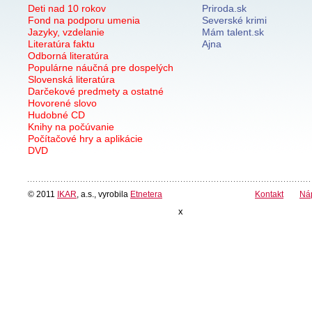
Deti nad 10 rokov
Priroda.sk
Fond na podporu umenia
Severské krimi
Jazyky, vzdelanie
Mám talent.sk
Literatúra faktu
Ajna
Odborná literatúra
Populárne náučná pre dospelých
Slovenská literatúra
Darčekové predmety a ostatné
Hovorené slovo
Hudobné CD
Knihy na počúvanie
Počítačové hry a aplikácie
DVD
© 2011
IKAR
, a.s., vyrobila
Etnetera
Kontakt
Ná
x