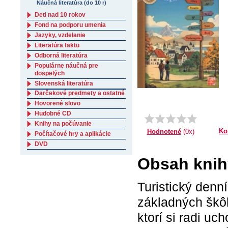
Náučná literatúra (do 10 r)
Deti nad 10 rokov
Fond na podporu umenia
Jazyky, vzdelanie
Literatúra faktu
Odborná literatúra
Populárne náučná pre
dospelých
Slovenská literatúra
Darčekové predmety a ostatné
Hovorené slovo
Hudobné CD
Knihy na počúvanie
Ko
Hodnotené
(0x)
Počítačové hry a aplikácie
DVD
Obsah knihy
Turistický denn
základných škô
ktorí si radi u