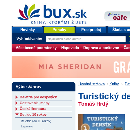
bux.sk
knihy, ktorými žijete
Úvodná stránka
Novinky
Ponuky
Predpredaj
Škola a u
Vyhľadávanie:
Všeobecné podmienky
Nápoveda
Doprava a poštovné
Čas
Úvodná stránka
›
Knihy
›
Det
Výber žánrov
Turistický d
Beletria pre dospelých
Cestovanie, mapy
Tomáš Hrdý
Česká literatúra
Deti do 10 rokov
Beletria (do 10 rokov)
Leporelo