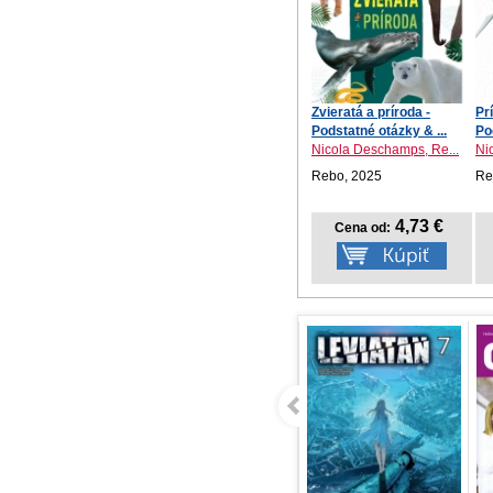
Zvieratá a príroda -
Pr
Podstatné otázky & ...
Po
odp
Nicola Deschamps, Re...
Ni
Rebo, 2025
Re
4,73 €
Cena od: