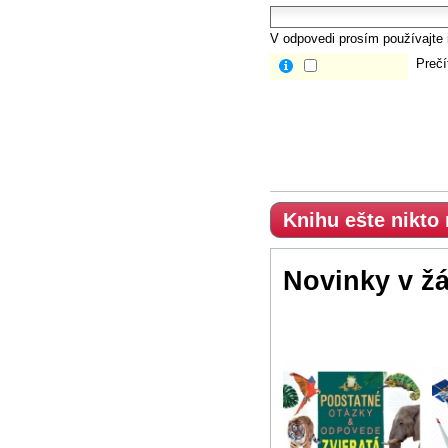
V odpovedi prosím používajte i
Prečí
Knihu ešte nikto
Novinky v ž