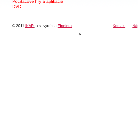
Počítačové hry a aplikácie
DVD
© 2011
IKAR
, a.s., vyrobila
Etnetera
Kontakt
Ná
x