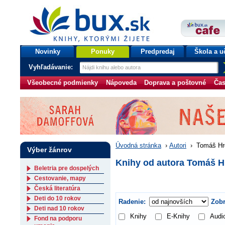
bux.sk
knihy, ktorými žijete
Úvodná stránka
Novinky
Ponuky
Predpredaj
Škola a u
Vyhľadávanie:
Všeobecné podmienky
Nápoveda
Doprava a poštovné
Čas
Úvodná stránka
›
Autori
›
Tomáš Hr
Výber žánrov
Knihy od autora Tomáš H
Beletria pre dospelých
Cestovanie, mapy
Česká literatúra
Deti do 10 rokov
Radenie:
Zobr
Deti nad 10 rokov
Knihy
E-Knihy
Audi
Fond na podporu