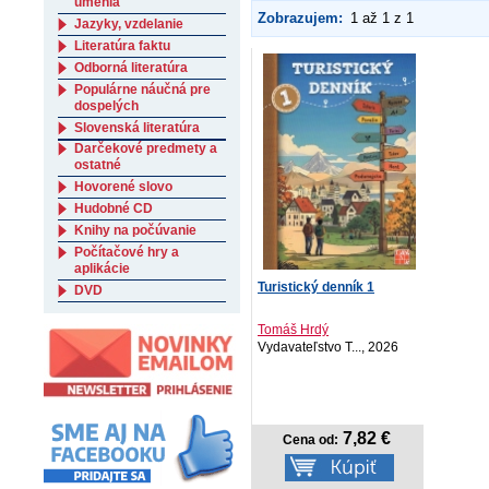
umenia
Zobrazujem:
1 až 1 z 1
Jazyky, vzdelanie
Literatúra faktu
Odborná literatúra
Populárne náučná pre
dospelých
Slovenská literatúra
Darčekové predmety a
ostatné
Hovorené slovo
Hudobné CD
Knihy na počúvanie
Počítačové hry a
aplikácie
Turistický denník 1
DVD
Tomáš Hrdý
Vydavateľstvo T..., 2026
7,82 €
Cena od: