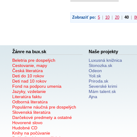
Zobraziť po:
5
|
10
|
20
|
40
|
8
Žánre na bux.sk
Naše projekty
Beletria pre dospelých
Luxusná knižnica
Cestovanie, mapy
Stonozka.sk
Česká literatúra
Odeon
Deti do 10 rokov
Yoli.sk
Deti nad 10 rokov
Priroda.sk
Fond na podporu umenia
Severské krimi
Jazyky, vzdelanie
Mám talent.sk
Literatúra faktu
Ajna
Odborná literatúra
Populárne náučná pre dospelých
Slovenská literatúra
Darčekové predmety a ostatné
Hovorené slovo
Hudobné CD
Knihy na počúvanie