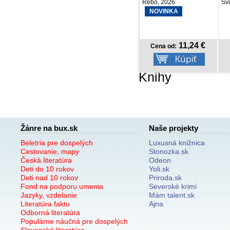
Rebo, 2026
Svojtka SK, 2026
For
NOVINKA
11,24 €
7,42 €
Cena od:
Cena od:
Knihy
Žánre na bux.sk
Naše projekty
Beletria pre dospelých
Luxusná knižnica
Cestovanie, mapy
Stonozka.sk
Česká literatúra
Odeon
Deti do 10 rokov
Yoli.sk
Deti nad 10 rokov
Priroda.sk
Fond na podporu umenia
Severské krimi
Jazyky, vzdelanie
Mám talent.sk
Literatúra faktu
Ajna
Odborná literatúra
Populárne náučná pre dospelých