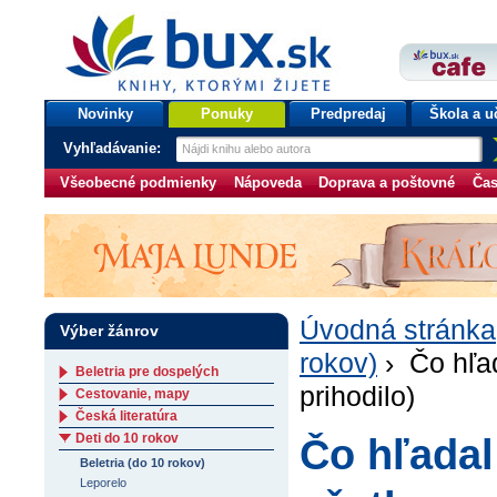
bux.sk
knihy, ktorými žijete
Úvodná stránka
Novinky
Ponuky
Predpredaj
Škola a u
Vyhľadávanie:
Všeobecné podmienky
Nápoveda
Doprava a poštovné
Čas
Úvodná stránka
Výber žánrov
rokov)
› Čo hľad
Beletria pre dospelých
prihodilo)
Cestovanie, mapy
Česká literatúra
Deti do 10 rokov
Čo hľadal
Beletria (do 10 rokov)
Leporelo