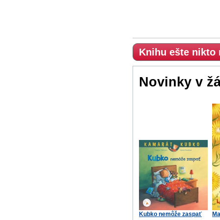
Knihu ešte nikto
Novinky v ž
Kubko nemôže zaspať
Ma