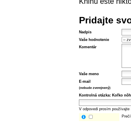
Knihu ešte nikt
Pridajte sv
Nadpis
Vaše hodnotenie
Komentár
Vaše meno
E-mail
(nebude zverejnený)
Kontrolná otázka:
Koľko nôh
V odpovedi prosím používajte i
Prečí