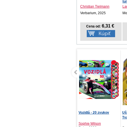
tu
Christian Tielmann
La
Verbarium, 2025
Mot
6,31 €
Cena od:
Vozidlá - 20 zvukov
Ušká a chvostíky v lese -
Mô
Tvarované lepo...
de
Sophie Wilson