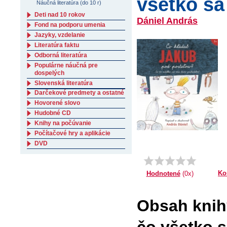
všetko sa
Náučná literatúra (do 10 r)
Deti nad 10 rokov
Dániel András
Fond na podporu umenia
Jazyky, vzdelanie
Literatúra faktu
Odborná literatúra
Populárne náučná pre
dospelých
Slovenská literatúra
Darčekové predmety a ostatné
Hovorené slovo
Hudobné CD
Knihy na počúvanie
Počítačové hry a aplikácie
DVD
Ko
Hodnotené
(0x)
Obsah knih
čo všetko s