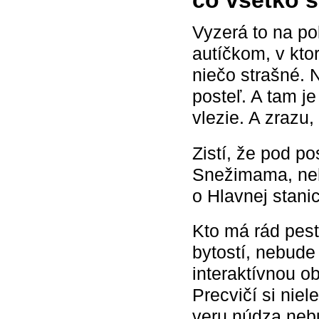
Vyzerá to na po
autíčkom, v kt
niečo strašné. 
posteľ. A tam je
vlezie. A zrazu,
Zistí, že pod po
Snežimama, neh
o Hlavnej stan
Kto má rád pest
bytostí, nebude 
interaktívnou o
Precvičí si niel
veru núdza neb