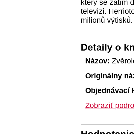
který se zatím d
televizi. Herri
milionů výtisků.
Detaily o k
Názov:
Zvěrol
Originálny ná
Objednávací 
Zobraziť podro
Hodnotenie 