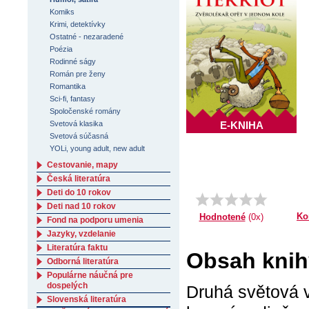
Komiks
Krimi, detektívky
Ostatné - nezaradené
Poézia
Rodinné ságy
Román pre ženy
Romantika
Sci-fi, fantasy
Spoločenské romány
Svetová klasika
E-KNIHA
Svetová súčasná
YOLi, young adult, new adult
Cestovanie, mapy
Česká literatúra
Deti do 10 rokov
Deti nad 10 rokov
Ko
Hodnotené
(0x)
Fond na podporu umenia
Jazyky, vzdelanie
Literatúra faktu
Obsah knih
Odborná literatúra
Populárne náučná pre
dospelých
Druhá světová 
Slovenská literatúra