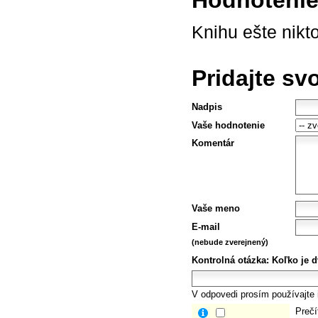
Knihu ešte nikt
Pridajte sv
Nadpis
Vaše hodnotenie
Komentár
Vaše meno
E-mail
(nebude zverejnený)
Kontrolná otázka:
Koľko je d
V odpovedi prosím používajte i
Prečí