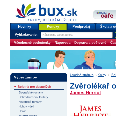
bux.sk
knihy, ktorými žijete
Úvodná stránka
Novinky
Ponuky
Predpredaj
Škola a u
Vyhľadávanie:
Všeobecné podmienky
Nápoveda
Doprava a poštovné
Čas
Úvodná stránka
›
Knihy
›
Bel
Výber žánrov
Zvěrolékař 
Beletria pre dospelých
James Herriot
Biografické romány
Dobrodružstvo, thrillery
Historické romány
Hobby - deti
Horor
Humor, satira