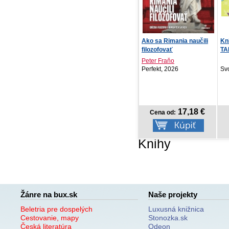
Ako sa Rimania naučili
Kniha aktivít magnetické
V 
filozofovať
TANGRAMY - Zvie...
Peter Fraňo
Ba
Perfekt, 2026
Svojtka SK, 2026
For
17,18 €
5,92 €
Cena od:
Cena od:
Knihy
Žánre na bux.sk
Naše projekty
Beletria pre dospelých
Luxusná knižnica
Cestovanie, mapy
Stonozka.sk
Česká literatúra
Odeon