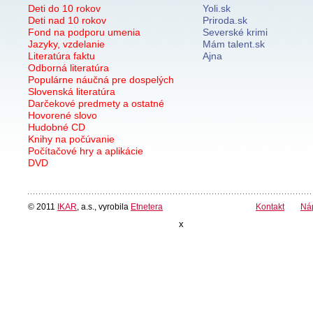
Deti do 10 rokov
Yoli.sk
Deti nad 10 rokov
Priroda.sk
Fond na podporu umenia
Severské krimi
Jazyky, vzdelanie
Mám talent.sk
Literatúra faktu
Ajna
Odborná literatúra
Populárne náučná pre dospelých
Slovenská literatúra
Darčekové predmety a ostatné
Hovorené slovo
Hudobné CD
Knihy na počúvanie
Počítačové hry a aplikácie
DVD
© 2011
IKAR
, a.s., vyrobila
Etnetera
Kontakt
Ná
x