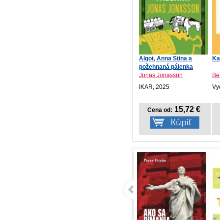
Algot, Anna Stina a
Ka
požehnaná pálenka
Jonas Jonasson
Be
IKAR, 2025
Vy
15,72 €
Cena od: