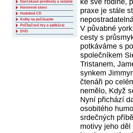
ke své rodině, 
Darčekové predmety a ostatné
Hovorené slovo
praxe je stále 
Hudobné CD
nepostradateln
Knihy na počúvanie
Počítačové hry a aplikácie
V půvabné yorks
DVD
cesty s průsmyk
potkáváme s pos
společníkem Si
Tristanem, Ja
synkem Jimmym 
čtenáři po celém
nemělo, Když s
Nyní přichází d
osobitého humor
srdečných příbě
motivy jeho děl 