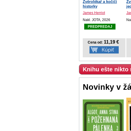
Zvěrolékař a kočičí
Zv
historky
je
James Herriot
Ja
Nakl. JOTA, 2026
Na
PREDPREDAJ
11,19 €
Cena od:
Knihu ešte nikto
Novinky v ž