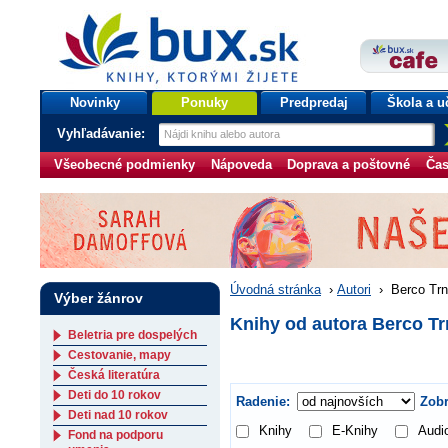
bux.sk
knihy, ktorými žijete
Úvodná stránka
Novinky
Ponuky
Predpredaj
Škola a u
Vyhľadávanie:
Všeobecné podmienky
Nápoveda
Doprava a poštovné
Čas
Úvodná stránka
›
Autori
›
Berco Tr
Výber žánrov
Knihy od autora Berco T
Beletria pre dospelých
Cestovanie, mapy
Česká literatúra
Deti do 10 rokov
Radenie:
Zobr
Deti nad 10 rokov
Knihy
E-Knihy
Audi
Fond na podporu