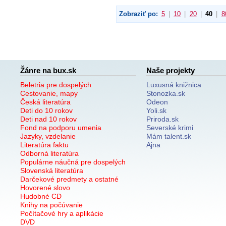
Zobraziť po:
5
|
10
|
20
|
40
|
8
Žánre na bux.sk
Naše projekty
Beletria pre dospelých
Luxusná knižnica
Cestovanie, mapy
Stonozka.sk
Česká literatúra
Odeon
Deti do 10 rokov
Yoli.sk
Deti nad 10 rokov
Priroda.sk
Fond na podporu umenia
Severské krimi
Jazyky, vzdelanie
Mám talent.sk
Literatúra faktu
Ajna
Odborná literatúra
Populárne náučná pre dospelých
Slovenská literatúra
Darčekové predmety a ostatné
Hovorené slovo
Hudobné CD
Knihy na počúvanie
Počítačové hry a aplikácie
DVD