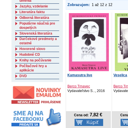
umenia
Zobrazujem:
1 až 12 z 12
Jazyky, vzdelanie
Literatúra faktu
Odborná literatúra
Populárne náučná pre
dospelých
Slovenská literatúra
Darčekové predmety a
ostatné
Hovorené slovo
Hudobné CD
Knihy na počúvanie
Počítačové hry a
aplikácie
Kamasutra live
Veselica
DVD
Berco Trnavec
Berco Tr
Vydavateľstvo S..., 2016
Vydavateľ
7,82 €
Cena od:
Cena