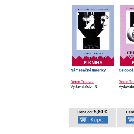
E-KNIHA
Námesačné limeriky
Celoploš
Berco Trnavec
Berco Tr
Vydavateľstvo S...
Vydavateľ
5,80 €
Cena od:
Cena