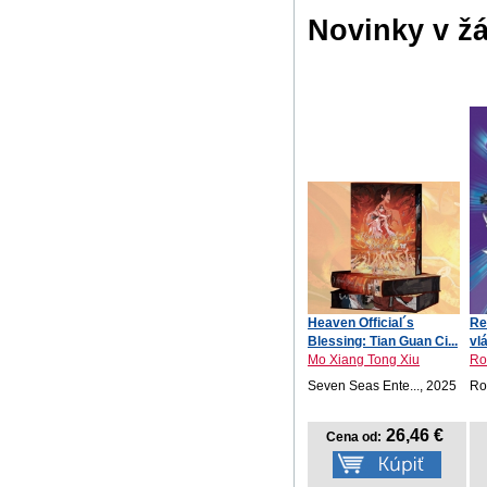
Novinky v ž
Heaven Official´s
Re
Blessing: Tian Guan Ci...
vl
Mo Xiang Tong Xiu
Ro
Seven Seas Ente..., 2025
Ro
26,46 €
Cena od: