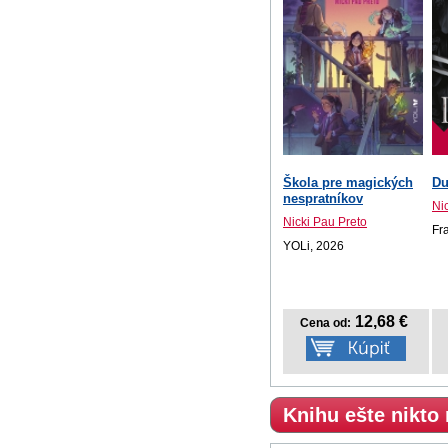
Škola pre magických
Du
nespratníkov
Ni
Nicki Pau Preto
Fr
YOLi, 2026
12,68 €
Cena od:
Knihu ešte nikto