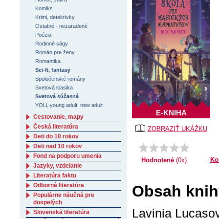
Komiks
Krimi, detektívky
Ostatné - nezaradené
Poézia
Rodinné ságy
Román pre ženy
Romantika
Sci-fi, fantasy
Spoločenské romány
Svetová klasika
Svetová súčasná
YOLi, young adult, new adult
E-KNIHA
Cestovanie, mapy
Česká literatúra
ZOBRAZIŤ UKÁŽKU
Deti do 10 rokov
Deti nad 10 rokov
Fond na podporu umenia
Ko
Hodnotené
(0x)
Jazyky, vzdelanie
Literatúra faktu
Odborná literatúra
Obsah knih
Populárne náučná pre
dospelých
Lavinia Lucasov
Slovenská literatúra