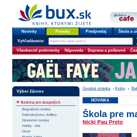
bux.sk
knihy, ktorými žijete
Úvodná stránka
Novinky
Ponuky
Predpredaj
Škola a u
Vyhľadávanie:
Všeobecné podmienky
Nápoveda
Doprava a poštovné
Čas
Úvodná stránka
›
Knihy
›
Bel
Výber žánrov
NOVINKA
Beletria pre dospelých
Biografické romány
Škola pre m
Dobrodružstvo, thrillery
Historické romány
Nicki Pau Preto
Hobby - deti
Horor
Humor, satira