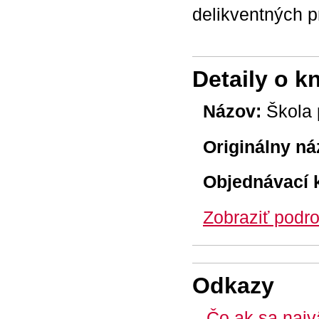
delikventných p
Detaily o k
Názov:
Škola 
Originálny ná
Objednávací 
Zobraziť podro
Odkazy
Čo ak sa najv