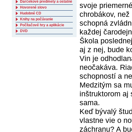
Darčekové predmety a ostatné
svoje priemerné
Hovorené slovo
chrobákov, než 
Hudobné CD
Knihy na počúvanie
schopná zvládnu
Počítačové hry a aplikácie
každej čarodejn
DVD
Škola poslednej
aj z nej, bude k
Vin je odhodlaná
neočakáva. Riad
schopností a ne
Medzitým sa mu
inštruktorom aj
sama.
Keď bývalý štud
vlastne vie o n
záchranu? A bud