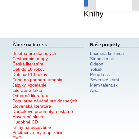
Knihy
Žánre na bux.sk
Naše projekty
Beletria pre dospelých
Luxusná knižnica
Cestovanie, mapy
Stonozka.sk
Česká literatúra
Odeon
Deti do 10 rokov
Yoli.sk
Deti nad 10 rokov
Priroda.sk
Fond na podporu umenia
Severské krimi
Jazyky, vzdelanie
Mám talent.sk
Literatúra faktu
Ajna
Odborná literatúra
Populárne náučná pre dospelých
Slovenská literatúra
Darčekové predmety a ostatné
Hovorené slovo
Hudobné CD
Knihy na počúvanie
Počítačové hry a aplikácie
DVD