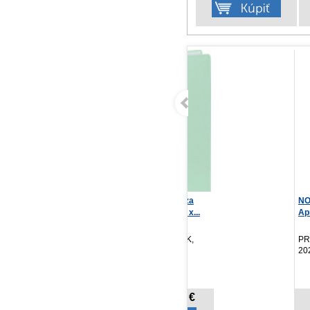
Vreckový diár Ponza
NOTIQUE Vreckový diár
(N
2027, mentolový, 9 x...
Aprint Top 2027, p...
To
PRESCOGROUP SK,
PRESCOGROUP SK,
Li
2026
2026
3,27 €
4,17 €
Cena od:
Cena od: