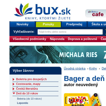
bux.sk
knihy, ktorými žijete
Úvodná stránka
Novinky
Ponuky
Predpredaj
Škola a u
Vyhľadávanie:
Všeobecné podmienky
Nápoveda
Doprava a poštovné
Čas
Úvodná stránka
›
Knihy
›
Det
Výber žánrov
Bager a deň
Beletria pre dospelých
Cestovanie, mapy
autor neuvedený
Česká literatúra
Deti do 10 rokov
Beletria (do 10 rokov)
Leporelo