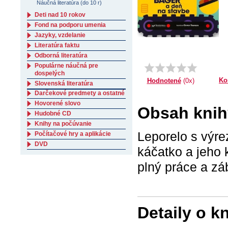
Náučná literatúra (do 10 r)
Deti nad 10 rokov
Fond na podporu umenia
Jazyky, vzdelanie
Literatúra faktu
Odborná literatúra
Populárne náučná pre
dospelých
Ko
Hodnotené
(0x)
Slovenská literatúra
Darčekové predmety a ostatné
Hovorené slovo
Obsah knih
Hudobné CD
Knihy na počúvanie
Leporelo s výre
Počítačové hry a aplikácie
DVD
káčatko a jeho k
plný práce a zá
Detaily o k