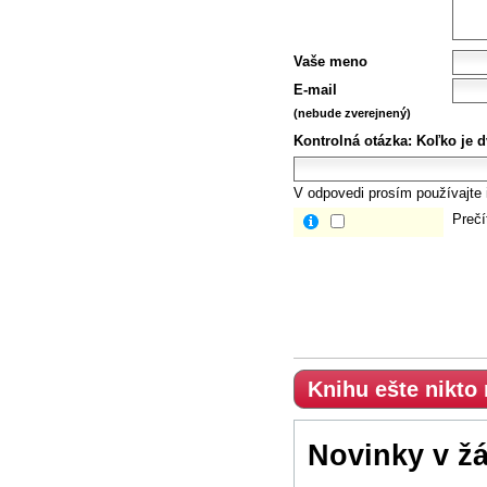
Vaše meno
E-mail
(nebude zverejnený)
Kontrolná otázka:
Koľko je d
V odpovedi prosím používajte i
Prečí
Knihu ešte nikto
Novinky v ž