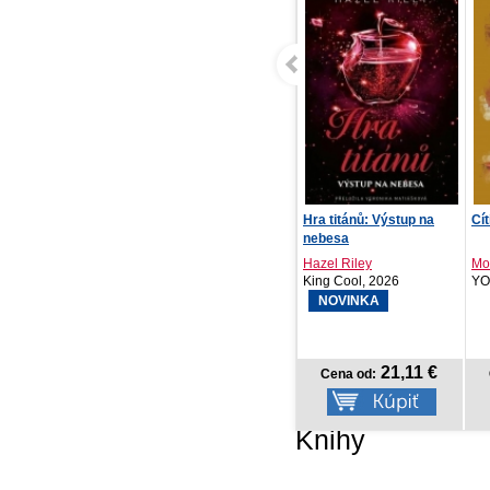
Hra titánů: Výstup na
Cítiť znova
nebesa
Hazel Riley
Mona Kaste
King Cool, 2026
YOLi, 2021
NOVINKA
21,11 €
Cena od:
Cena od:
Knihy