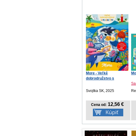
More - Veľké
Mo
dobrodružstvo s
magnetmi
Sas
Svojtka SK, 2025
Re
12,56 €
Cena od: