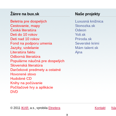
Žánre na bux.sk
Naše projekty
Beletria pre dospelých
Luxusná knižnica
Cestovanie, mapy
Stonozka.sk
Česká literatúra
Odeon
Deti do 10 rokov
Yoli.sk
Deti nad 10 rokov
Priroda.sk
Fond na podporu umenia
Severské krimi
Jazyky, vzdelanie
Mám talent.sk
Literatúra faktu
Ajna
Odborná literatúra
Populárne náučná pre dospelých
Slovenská literatúra
Darčekové predmety a ostatné
Hovorené slovo
Hudobné CD
Knihy na počúvanie
Počítačové hry a aplikácie
DVD
© 2011
IKAR
, a.s., vyrobila
Etnetera
Kontakt
Ná
x