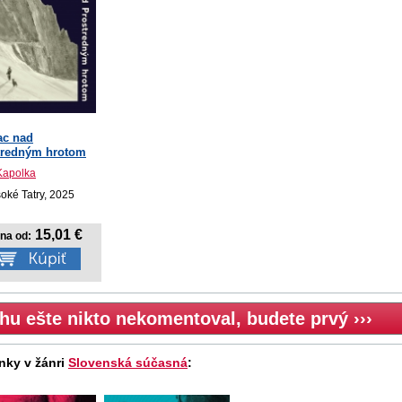
ac nad
tredným hrotom
Kapolka
soké Tatry, 2025
15,01 €
na od:
hu ešte nikto nekomentoval, budete prvý ›››
nky v žánri
Slovenská súčasná
: