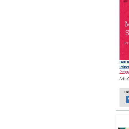
Deti 
Príbeh
Peggy
Artis 
Ce