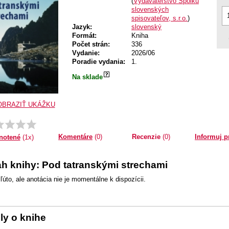
(
Vydavateľstvo Spolku
slovenských
spisovateľov, s.r.o.
)
Jazyk:
slovenský
Formát:
Kniha
Počet strán:
336
Vydanie:
2026/06
Poradie vydania:
1.
Na sklade
OBRAZIŤ UKÁŽKU
Priemer:
1.0
Komentáre
(0)
Recenzie
(0)
Informuj p
notené
(1x)
h knihy: Pod tatranskými strechami
ľúto, ale anotácia nie je momentálne k dispozícii.
ly o knihe