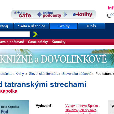
redaj
Škola a učebnice
E-knihy
O nás
ava a poštovné
Časté otázky
Kontakty
stránka
›
Knihy
›
Slovenská literatúra
›
Slovenská súčasná
› Pod tatrans
d tatranskými strechami
 Kapolka
Vydavateľ:
Vydavateľstvo Spolku
V
slovenských spisova