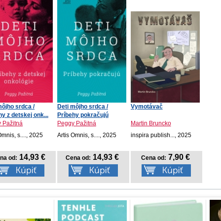
môjho srdca /
Deti môjho srdca /
Vymotávač
y z detskej onk...
Príbehy pokračujú
 Pažitná
Peggy Pažitná
Martin Bruncko
Omnis, s...., 2025
Artis Omnis, s...., 2025
inspira publish..., 2025
14,93 €
14,93 €
7,90 €
na od:
Cena od:
Cena od: