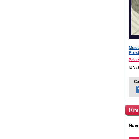
Mesi
Pros
Belo 
IB Vy
Ce
Kni
Novi