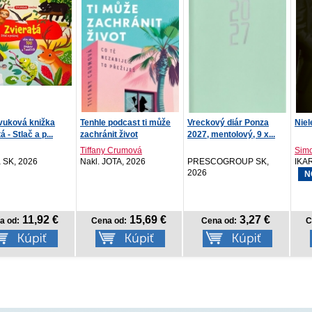
 podcast ti může
Vreckový diár Ponza
Nielen jedna noc
Stol
it život
2027, mentolový, 9 x...
Roz
2...
y Crumová
Simona Višňovcová
JOTA, 2026
PRESCOGROUP SK,
IKAR, 2026
PRE
2026
202
NOVINKA
15,69 €
3,27 €
13,42 €
a od:
Cena od:
Cena od: