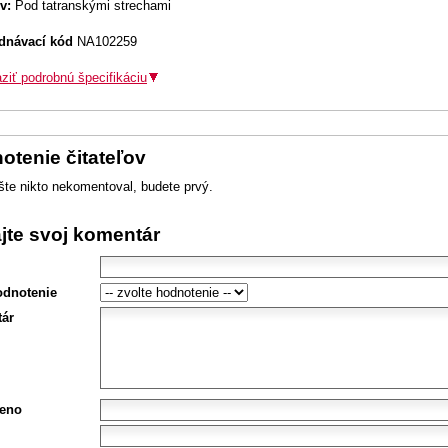
v:
Pod tatranskými strechami
dnávací kód
NA102259
ziť podrobnú špecifikáciu
otenie čitateľov
šte nikto nekomentoval, budete prvý.
ajte svoj komentár
odnotenie
ár
eno