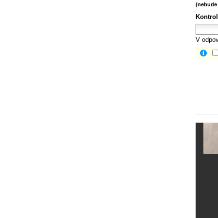
(nebude 
Kontrol
V odpov