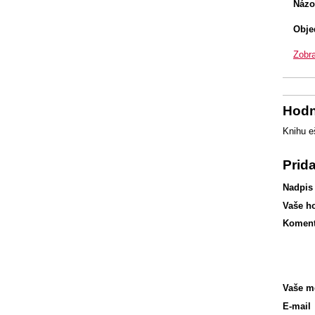
Názo
Obje
Zobra
Hodn
Knihu e
Prid
Nadpis
Vaše h
Koment
Vaše m
E-mail