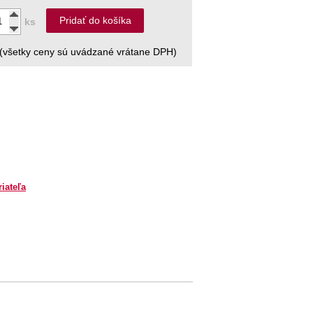
Pridať do košíka
ks
(všetky ceny sú uvádzané vrátane DPH)
riateľa