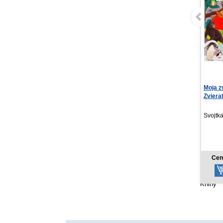
Moja zvuková knižka
Tenhle
Zvieratá - Stlač a p...
zachrán
Tiffan
Svojtka SK, 2026
Nakl. 
11,92 €
Cena od:
Cen
Knihy