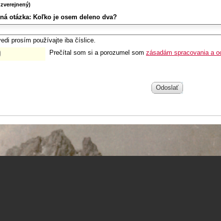
zverejnený)
ná otázka:
Koľko je osem deleno dva?
edi prosím používajte iba číslice.
Prečítal som si a porozumel som
zásadám spracovania a o
Odoslať