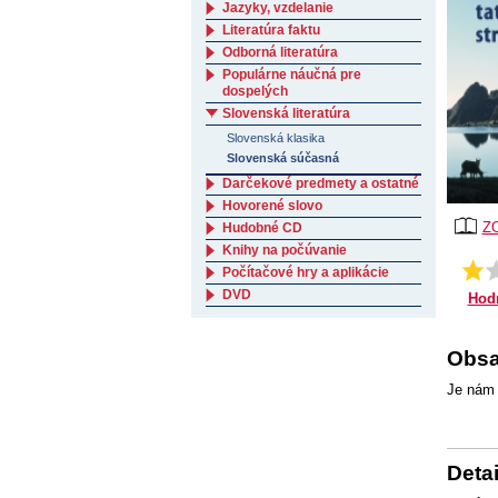
Jazyky, vzdelanie
Literatúra faktu
Odborná literatúra
Populárne náučná pre
dospelých
Slovenská literatúra
Slovenská klasika
Slovenská súčasná
Darčekové predmety a ostatné
Hovorené slovo
Z
Hudobné CD
Knihy na počúvanie
Počítačové hry a aplikácie
DVD
Hod
Obsa
Je nám 
Detai