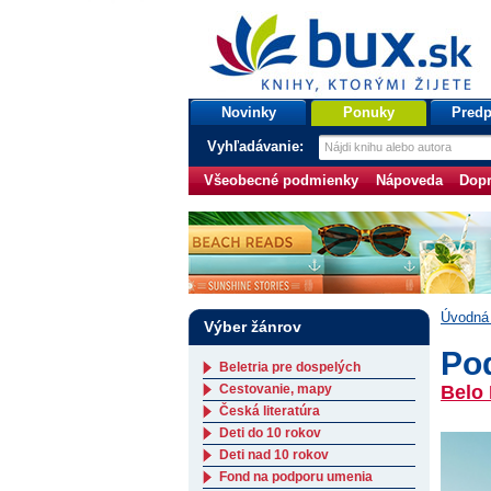
bux.sk
knihy, ktorými žijete
Úvodná stránka
Novinky
Ponuky
Predp
Vyhľadávanie:
Všeobecné podmienky
Nápoveda
Dopr
Úvodná 
Výber žánrov
Po
Beletria pre dospelých
Cestovanie, mapy
Belo
Česká literatúra
Deti do 10 rokov
Deti nad 10 rokov
Fond na podporu umenia