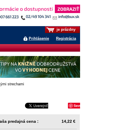
je prázdny
Prihlásenie
Registrácia
kými strechami
Save
aša predajná cena :
14,22 €